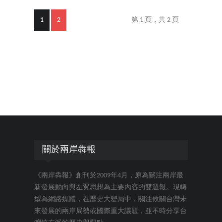
1
2
第 1 頁，共 2 頁
關於兩岸犇報
《兩岸犇報》創刊於2009年4月，原為關注兩岸最
新發展動向與左翼思想為主要內容的雙週報。現轉
型為網路媒體，在歷史大變局中，關注攸關台灣未
來發展的兩岸局勢或國際重大議題，並不時分享台