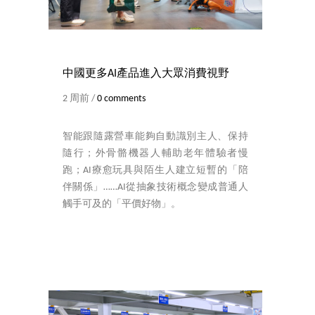
中國更多AI產品進入大眾消費視野
2 周前 /
0 comments
智能跟隨露營車能夠自動識別主人、保持
隨行；外骨骼機器人輔助老年體驗者慢
跑；AI療愈玩具與陌生人建立短暫的「陪
伴關係」……AI從抽象技術概念變成普通人
觸手可及的「平價好物」。