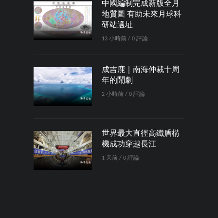
中國編制完成新版全月
地質圖 有助未來月球科
研站選址
13 小時前 / 0 評論
成吉鹿｜南海仲裁十周
年的鬧劇
2 小時前 / 0 評論
世界最大直徑高鐵盾構
機成功穿越長江
1 天前 / 0 評論