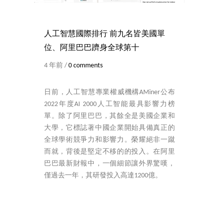
人工智慧國際排行 前九名皆美國單
位、阿里巴巴躋身全球第十
4 年前 /
0 comments
日前，人工智慧專業權威機構AMiner公布
2022年度AI 2000人工智能最具影響力榜
單。除了阿里巴巴，其餘全是美國企業和
大學，它標誌著中國企業開始具備真正的
全球學術競爭力和影響力。榮耀絕非一蹴
而就，背後是堅定不移的的投入。在阿里
巴巴最新財報中，一個細節讓外界驚嘆，
僅過去一年，其研發投入高達1200億。