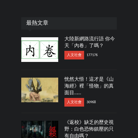
最熱文章
大陸新網路流行語 你今
天「內卷」了嗎？
人文社會
177176
恍然大悟！這才是《山
海經》裡「怪物」的真
面目……
人文社會
30968
《返校》缺乏的歷史視
野：白色恐怖鎮壓的只
有自由嗎？