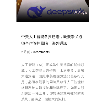
中美人工智能各擅勝場，既競爭又必
須合作管控風險｜海外通訊
2 月前 /
0 comments
人工智能（AI）正成為中美博弈的關鍵領
域，人工智能太過特殊，太過重要，影響
太過深遠，因此中美兩國無法只是各行其
是，必須在競爭的同時又確保人工智能始
終服務於人類福祉和地球穩定。如果人類
創造出一種工具，卻無法建立有效的防護
系統，那將是一個極大的諷刺。