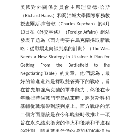
美國對外關係委員會主席理查德·哈斯
（Richard Haass）和喬治城大學國際事務教
授查爾斯·庫普乾（Charles Kupchan）於4月
13日在《外交事務》（Foreign Affairs）網站
發表了題為《西方需要在烏克蘭採取新戰
略：從戰場走向談判桌的計劃》（The West
Needs a New Strategy in Ukraine: A Plan for
Getting From the Battlefield to the
Negotiating Table）的文章。他們認為，最
好的前進道路是採取雙管齊下的戰略，旨
在首先加強烏克蘭的軍事能力，然後在今
年晚些時候戰鬥季節結束時，將莫斯科和
基輔從戰場帶到談判桌上。西方戰略的第
二個方面應該是在今年晚些時候推出一項
旨在永久結束衝突的停火和後續和平進程
的計劃。隨著戰爭代價的增加和軍事僵局