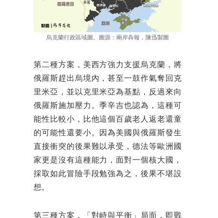
烏克蘭行政區域圖。圖源：兩岸犇報，陳迅製圖
第二種方案，美西方強力支援烏克蘭，將
俄羅斯趕出烏境內，甚至一鼓作氣奪回克
里米亞，並以克里米亞為基點，反過來向
俄羅斯施加壓力。季辛吉也認為，這種可
能性比較小，比他這個百歲老人返老還童
的可能性還要小。因為美國與俄羅斯發生
直接衝突的後果難以承受，德法等歐洲國
家更是沒有這種能力，面對一個核大國，
採取如此冒險手段勉強為之，後果不堪設
想。
第三種方案，「對峙與平衡」局面，即戰