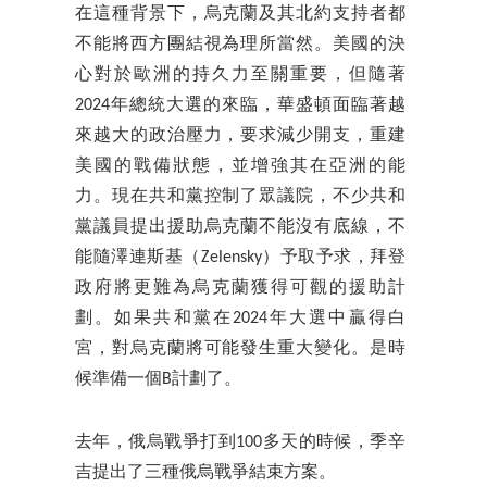
在這種背景下，烏克蘭及其北約支持者都
不能將西方團結視為理所當然。美國的決
心對於歐洲的持久力至關重要，但隨著
2024年總統大選的來臨，華盛頓面臨著越
來越大的政治壓力，要求減少開支，重建
美國的戰備狀態，並增強其在亞洲的能
力。現在共和黨控制了眾議院，不少共和
黨議員提出援助烏克蘭不能沒有底線，不
能隨澤連斯基（Zelensky）予取予求，拜登
政府將更難為烏克蘭獲得可觀的援助計
劃。如果共和黨在2024年大選中贏得白
宮，對烏克蘭將可能發生重大變化。是時
候準備一個B計劃了。
去年，俄烏戰爭打到100多天的時候，季辛
吉提出了三種俄烏戰爭結束方案。