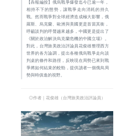
【犇報編按】俄烏戰爭爆發迄今已逾一年，
相持不下的態勢，讓戰爭走向消耗的持久
戰。然而戰爭對全球經濟造成極大影響，俄
羅斯、烏克蘭、歐洲與美國更是首當其衝，
呼籲談判的呼聲越來越多，中國更是提出了
《關於政治解決烏克蘭危機的中國立場》。
對此，台灣旅美政治評論員花俊雄整理西方
世界的各方論調，提出各種俄烏戰爭走向談
判桌的條件和路徑，反映現在局勢已來到戰
爭將如何結束的較勁，提供讀者一個俄烏局
勢與時俱進的視野。
◎作者｜花俊雄（台灣旅美政治評論員）