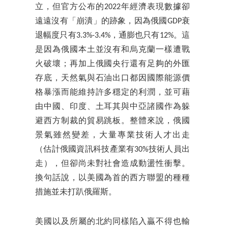
立，但官方公布的2022年經濟表現數據卻
遠遠沒有「崩潰」的跡象，因為俄國GDP衰
退幅度只有3.3%-3.4%，通膨也只有12%。這
是因為俄國本土並沒有和烏克蘭一樣遭戰
火破壞；再加上俄國央行還有足夠的外匯
存底，天然氣與石油出口都因國際能源價
格暴漲而能維持許多穩定的利潤，並可藉
由中國、印度、土耳其與中亞諸國作為躲
避西方制裁的貿易跳板。整體來說，俄國
景氣雖然變差，大量專業技術人才出走
（估計俄國資訊科技產業有30%技術人員出
走），但卻尚未對社會造成動盪性衝擊。
換句話說，以美國為首的西方聯盟的種種
措施並未打趴俄羅斯。
美國以及所屬的北約同樣陷入贏不得也輸