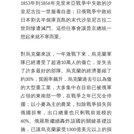
1853年到1856年克里米亞戰爭中失敗的沙
皇尼古拉一世服毒自盡；日俄戰爭中敗給
日本割去半個庫頁島的末代沙皇尼古拉二
世則慘遭滅門。這些往事會讓普京總統一
想起來就不寒而栗。
對烏克蘭來說，一年激戰下來，烏克蘭軍
隊已經遭受了超過10萬人的傷亡，並失去
了許多最好的部隊。烏克蘭的經濟萎縮了
約30%，貧困率飆升，烏克蘭過去引以為傲
的大型重工業，大多集中在目前已被俄軍
占領的東南部一帶，在戰爭之年已完全停
擺；以小麥為主的農業，扣除戰爭損失與
俄國掠奪，出口總量也只剩戰前規模的
60%。俄羅斯繼續轟炸該國的關鍵基礎設
施，已讓烏克蘭蒙受1300億美元以上的損