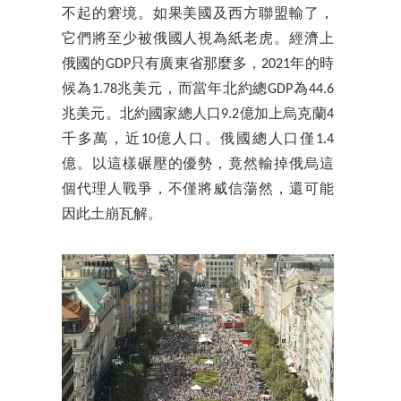
不起的窘境。如果美國及西方聯盟輸了，
它們將至少被俄國人視為紙老虎。經濟上
俄國的GDP只有廣東省那麼多，2021年的時
候為1.78兆美元，而當年北約總GDP為44.6
兆美元。北約國家總人口9.2億加上烏克蘭4
千多萬，近10億人口。俄國總人口僅1.4
億。以這樣碾壓的優勢，竟然輸掉俄烏這
個代理人戰爭，不僅將威信蕩然，還可能
因此土崩瓦解。