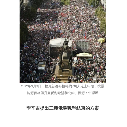
2022年9月3日，捷克首都布拉格約7萬人走上街頭，抗議
能源價格飆升並反對歐盟和北約。圖源：牛彈琴
季辛吉提出三種俄烏戰爭結束的方案