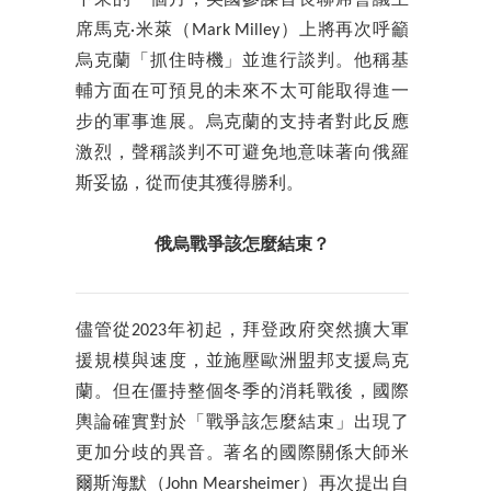
席馬克·米萊（Mark Milley）上將再次呼籲
烏克蘭「抓住時機」並進行談判。他稱基
輔方面在可預見的未來不太可能取得進一
步的軍事進展。烏克蘭的支持者對此反應
激烈，聲稱談判不可避免地意味著向俄羅
斯妥協，從而使其獲得勝利。
俄烏戰爭該怎麼結束？
儘管從2023年初起，拜登政府突然擴大軍
援規模與速度，並施壓歐洲盟邦支援烏克
蘭。但在僵持整個冬季的消耗戰後，國際
輿論確實對於「戰爭該怎麼結束」出現了
更加分歧的異音。著名的國際關係大師米
爾斯海默（John Mearsheimer）再次提出自