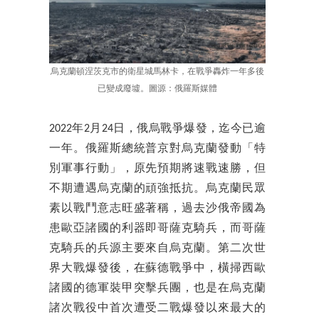
烏克蘭頓涅茨克市的衛星城馬林卡，在戰爭轟炸一年多後
已變成廢墟。圖源：俄羅斯媒體
2022年2月24日，俄烏戰爭爆發，迄今已逾
一年。俄羅斯總統普京對烏克蘭發動「特
別軍事行動」，原先預期將速戰速勝，但
不期遭遇烏克蘭的頑強抵抗。烏克蘭民眾
素以戰鬥意志旺盛著稱，過去沙俄帝國為
患歐亞諸國的利器即哥薩克騎兵，而哥薩
克騎兵的兵源主要來自烏克蘭。第二次世
界大戰爆發後，在蘇德戰爭中，橫掃西歐
諸國的德軍裝甲突擊兵團，也是在烏克蘭
諸次戰役中首次遭受二戰爆發以來最大的