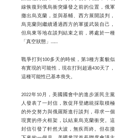
線恢復到俄烏衝突爆發之前的位置，俄軍
撤出烏克蘭，並與基輔、西方展開談判，
烏克蘭則繼續通過西方的軍援武裝自己，
但烏東等地在談判結束之前，將處於一種
「真空狀態」……
戰爭打到100多天的時候，第3種方案貌似
有實現的可能性，現在打到超過430天了，
這種可能性已基本喪失。
2022年10月，美國國會中的進步派民主黨
人發表了一封信，敦促拜登總統採取積極
的外交努力與俄羅斯進行談判，尋求一個
現實的停火框架，以結束烏克蘭衝突。這
封信引發了軒然大波，無疾而終。但在接
下來的一個月，美國參謀首長聯席會議主