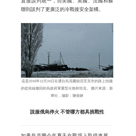
直接談判統一，而美國、英國、法國和蘇
聯則談判了更廣泛的冷戰後安全架構。
這是2016年12月24日在通往烏克蘭頓涅茨克市的路上拍攝
的從前線撤回的烏政府軍重型火炮和坦克。 圖片來源：新
華社，攝影：陳俊鋒
說服俄烏停火
不管哪方都具挑戰性
如果烏克蘭今年夏天在戰場上取得進展，