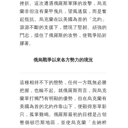
挫折。這次遭遇俄羅斯軍隊的攻擊，烏克
蘭非但沒有棄甲曳兵，望風逃竄，而是奮
起抵抗。烏克蘭在以美國為首的「北約」
源源不斷的支援下，體現了堅韌、頑強的
鬥志，擋住了俄羅斯的攻勢，使戰爭陷於
膠著。
俄烏戰爭以來各方勢力的境況
這種相持不下的態勢，任何一方既無必勝
把握，也輸不起。就俄羅斯而言，與烏克
蘭單打獨鬥有明顯的優勢，但在烏克蘭有
美國為首的北約作靠山下，便顯得形單影
只，孤掌難鳴。俄羅斯最初的目標是占領
整個頓巴斯地區，並使烏克蘭「去納粹