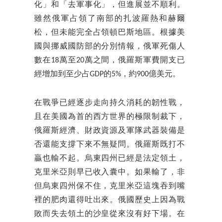
化」和「去軍事化」，但進展並不順利。
雖然俄軍占領了南部的扎波羅熱和赫爾
松，但未能完全占領頓巴斯地區。根據美
國與挪威國防部的分別情報，俄軍死傷人
數在18萬至20萬之間，俄羅斯軍費開支已
經增加到至少占GDP的5%，約900億美元。
在戰爭已經逐步走向持久消耗的韌性戰，
且在美國為首的西方世界的極限制裁下，
俄羅斯經濟、財政資源及軍隊武器裝備是
否還能支撐下來不無疑問。俄羅斯既打不
贏也輸不起。烏東四州已經是法定領土，
克里米亞則早已收入囊中。如果輸了，非
但烏東四州保不住，克里米亞這塊吞到嘴
裡的肥肉還得吐出來。俄國歷史上因為戰
敗而失去領土的沙皇從來沒有好下場。在