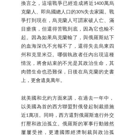
換言之，這場戰爭已經造成將近1400萬烏
克蘭人、即烏國總人口的30%失去家園。戰
爭打到現在，烏克蘭人可謂家破人亡、滿
目瘡痍，但還得苦戰到底，因為它也輸不
起。因為如果烏克蘭輸了，與俄羅斯結下
的血海深仇不光報不了，還得失去烏東四
州和克里米亞。哪個執政者任內出現這種
情況，將會結束的不光是其政治生命，其
肉體生命也恐難保，日後在烏克蘭的史書
上，更會遺臭萬年。
就美國和北約方面來講，在過去一年中，
以美國為首的西方聯盟對俄發起制裁措施
近1萬項。同時，西方還對俄羅斯進行外交
打壓和政治孤立。俄羅斯的軍事行動雖然
屢屢受挫，更遭國際經濟制裁與政治孤