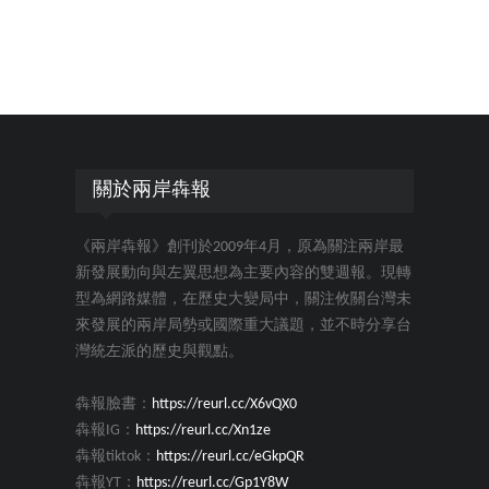
關於兩岸犇報
《兩岸犇報》創刊於2009年4月，原為關注兩岸最
新發展動向與左翼思想為主要內容的雙週報。現轉
型為網路媒體，在歷史大變局中，關注攸關台灣未
來發展的兩岸局勢或國際重大議題，並不時分享台
灣統左派的歷史與觀點。
犇報臉書：
https://reurl.cc/X6vQX0
犇報IG：
https://reurl.cc/Xn1ze
犇報tiktok：
https://reurl.cc/eGkpQR
犇報YT：
https://reurl.cc/Gp1Y8W