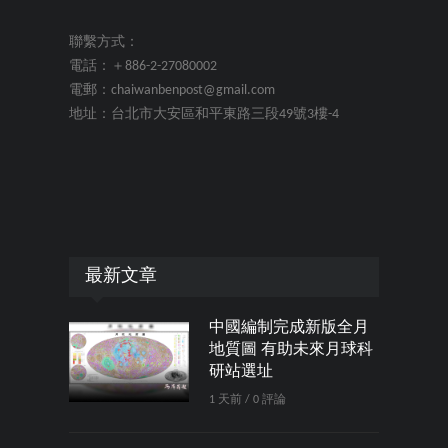
聯繫方式：
電話：＋886-2-27080002
電郵：chaiwanbenpost@gmail.com
地址：台北市大安區和平東路三段49號3樓-4
最新文章
中國編制完成新版全月
地質圖 有助未來月球科
研站選址
1 天前 / 0 評論