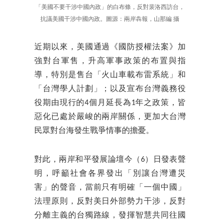
「美國不要干涉中國內政」的白布條，反對裴洛西訪台，
抗議美國干涉中國內政。圖源：兩岸犇報，山那編 攝
近期以來，美國通過《國防授權法案》加
強對台軍售，升高軍事政策的布置與指
導，特別是售台「火山車載布雷系統」和
「台灣學人計劃」；以及宣布台灣義務役
役期由現行的4個月延長為1年之政策，皆
惡化已處於嚴峻的兩岸關係，更加大台灣
民眾對台海發生戰爭情事的擔憂。
對此，兩岸和平發展論壇今（6）日發表聲
明，呼籲社會各界發出「別讓台灣遭災
害」的聲音，當前只有明確「一個中國」
法理原則，反對美日外部勢力干涉，反對
分離主義的台獨路線，發揮智慧共同往國