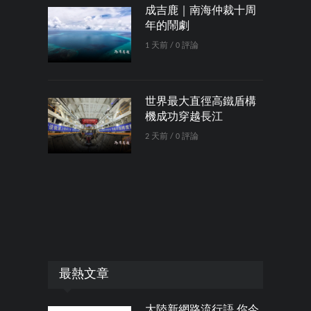
成吉鹿｜南海仲裁十周
年的鬧劇
1 天前 / 0 評論
世界最大直徑高鐵盾構
機成功穿越長江
2 天前 / 0 評論
最熱文章
大陸新網路流行語 你今