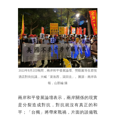
2022年8月2日晚間，兩岸和平發展論壇、勞動黨等在君悅
酒店對街抗議，大喊「裴洛西，滾回去」。圖源：兩岸犇
報，山那編 攝
兩岸和平發展論壇表示，兩岸關係的現實
是分裂造成對抗，對抗就沒有真正的和
平；「台獨」將帶來戰禍，片面的談備戰