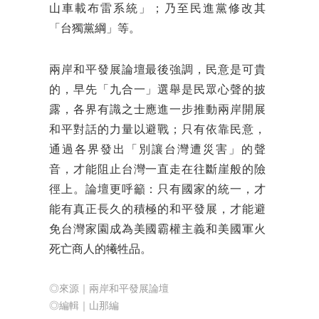
山車載布雷系統」；乃至民進黨修改其
「台獨黨綱」等。
兩岸和平發展論壇最後強調，民意是可貴
的，早先「九合一」選舉是民眾心聲的披
露，各界有識之士應進一步推動兩岸開展
和平對話的力量以避戰；只有依靠民意，
通過各界發出「別讓台灣遭災害」的聲
音，才能阻止台灣一直走在往斷崖般的險
徑上。論壇更呼籲：只有國家的統一，才
能有真正長久的積極的和平發展，才能避
免台灣家園成為美國霸權主義和美國軍火
死亡商人的犧牲品。
◎來源｜
兩岸和平發展論壇
◎編輯｜山那編