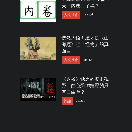
天「內卷」了嗎？
人文社會
177198
恍然大悟！這才是《山
海經》裡「怪物」的真
面目……
人文社會
31042
《返校》缺乏的歷史視
野：白色恐怖鎮壓的只
有自由嗎？
評論
27685