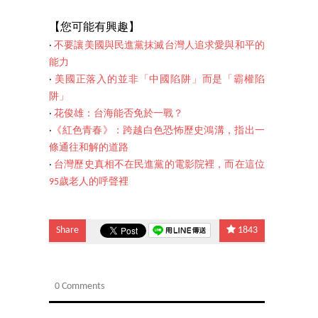
【您
可能有興趣】
‧
不要讓美國與民進黨抹滅台灣人追求愛與和平的
能力
‧
美國正落入的並非「中國陷阱」而是「霸權陷
阱」
‧
花俊雄：台海能否免於一戰？
‧
《紅色青春》：跨越白色恐怖歷史鴻溝，指出一
條通往和解的道路
‧
台灣歷史真相不在民進黨的電影院裡，而在這位
95歲老人的呼聲裡
Share
1843
0 Comments