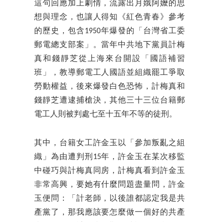
這句回應加上劇情，流露出月娥阿嬤的思
想與理念，也讓人得知《紅色青春》參考
的歷史，包含1950年爆發的「台灣省工委
郵電總支部案」。當年中共地下黨員計梅
真和錢靜芝從上海來台開設「國語補習
班」，教導郵電工人國語並組織罷工爭取
勞動權益，後來爆發白色恐怖，計梅真和
錢靜芝遭逮捕槍決，其他三十三位台籍郵
電工人則被判處七至十五年不等的徒刑。
其中，台籍女工許金玉以「參加叛亂之組
織」為由遭判刑15年，許金玉在某次移監
中碰巧與計梅真同房，計梅真看到許金玉
非常高興，要她有什麼問題盡量問，許金
玉便問：「計老師，以後誰都認定我是共
產黨了，那我應該要怎麼做一個好的共產