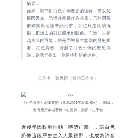
摘要：
如果，我們對白色恐怖歷史的理解，仍以怨
恨國民黨、恐懼共產黨作為基底，只強調冤
假錯案與追捕審訊刑求，那也只是延續仇
恨，把過去的對抗繼承到眼前。而進一步超
越克服的可能，便是面對發生悲劇的歷史根
源。紅色青春，跨越了白色恐怖的歷史鴻
溝，為我們指出一條通往和解的道路。
◎作者｜魏民悟（媒體工作者）
《紅色青春》演出劇照（圖為2021年演出場次）。圖源：
台灣應用劇場發展中心提供，攝影：史學敏
近幾年因政府推動「轉型正義」，讓白色
恐怖這段歷史進入大眾視野，也成為許多