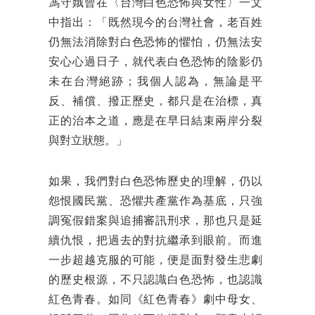
馮守娥曾在〈台灣白色恐怖與女性〉一文
中指出：「既然現今的台灣社會，老百姓
仍無法消除對白色恐怖的懼怕，仍無法安
安心心過日子，就代表白色恐怖的陰影仍
未在台灣絕跡；我個人認為，無論是平
反、補償、撥正歷史，都只是在治標，真
正的治本之道，應是在早日結束兩岸分裂
與對立狀態。」
如果，我們對白色恐怖歷史的理解，仍以
怨恨國民黨、恐懼共產黨作為基底，只強
調冤假錯案與追捕審訊刑求，那也只是延
續仇恨，把過去的對抗繼承到眼前。而進
一步超越克服的可能，便是面對發生悲劇
的歷史根源，不只認識白色恐怖，也認識
紅色青春。如同《紅色青春》劇中母女、