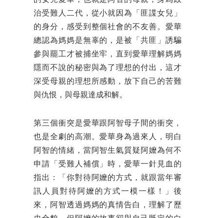
的女兒愛華，也就是阿智的母親，身為政
治受難人二代，從小就因為「匪諜女兒」
的身分，感受到整個社會的不友善。愛華
總認為媽媽是無辜的，是被「共匪」誘騙
參與罷工才被捕坐牢，直到愛華理解媽媽
隱而不說的秘密與為了理想的付出，這才
深受母親的理想所感動，放下自己的苦難
與仇恨，與母親達成和解。
第三個衝突是愛華跟阿智母子間的衝突，
也是全劇的高潮。愛華身為過來人，明白
阿智的情緒，當阿智生氣質疑阿嬤為何不
申請「受難人補償」時，愛華一針見血的
指出：「你對待阿嬤的方式，就跟當年審
訊人員對待阿嬤的方式一模一樣！」後
來，阿智透過媽媽的真情告白，理解了歷