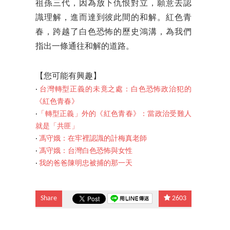
祖孫三代，因為放下仇恨對立，願意去認
識理解，進而達到彼此間的和解。紅色青
春，跨越了白色恐怖的歷史鴻溝，為我們
指出一條通往和解的道路。
【您可能有興趣】
‧
台灣轉型正義的未竟之處：白色恐怖政治犯的
《紅色青春》
‧
「轉型正義」外的《紅色青春》：當政治受難人
就是「共匪」
‧
馮守娥：在牢裡認識的計梅真老師
‧
馮守娥：台灣白色恐怖與女性
‧
我的爸爸陳明忠被捕的那一天
Share
2603