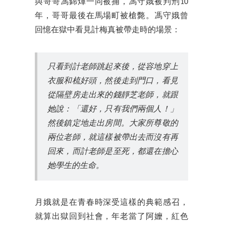
與哥哥馮錦煇一同被捕，馮守娥被判刑10
年，哥哥最後在馬場町被槍斃。馮守娥曾
回憶在獄中看見計梅真被帶走時的場景：
只看到計老師跳起來後，從容地穿上
衣服和梳好頭，然後走到門口，看見
從隔壁房走出來的錢靜芝老師，就跟
她說：「還好，只有我們兩個人！」
然後鎮定地走出房間。大家所尊敬的
兩位老師，就這樣被帶出去而沒有再
回來，而計老師是至死，都還在擔心
她學生的生命。
月娥就是在青春時深受這樣的典範感召，
就算出獄回到社會，年老當了阿嬤，紅色