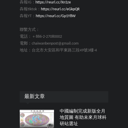
犇報IG：
https://reurl.cc/Xn1ze
犇報tiktok：
https://reurl.cc/eGkpQR
犇報YT：
https://reurl.cc/Gp1Y8W
聯繫方式：
電話：＋886-2-27080002
電郵：chaiwanbenpost@gmail.com
地址：台北市大安區和平東路三段49號3樓-4
最新文章
中國編制完成新版全月
地質圖 有助未來月球科
研站選址