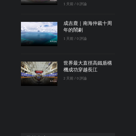
1 天前 / 0 評論
成吉鹿｜南海仲裁十周
年的鬧劇
1 天前 / 0 評論
世界最大直徑高鐵盾構
機成功穿越長江
2 天前 / 0 評論