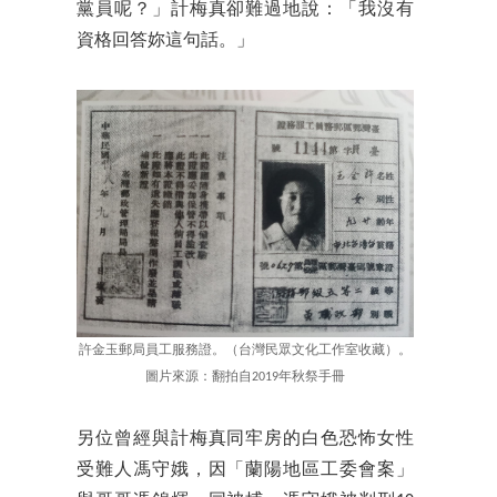
黨員呢？」計梅真卻難過地說：「我沒有
資格回答妳這句話。」
許金玉郵局員工服務證。（台灣民眾文化工作室收藏）。
圖片來源：翻拍自2019年秋祭手冊
另位曾經與計梅真同牢房的白色恐怖女性
受難人馮守娥，因「蘭陽地區工委會案」