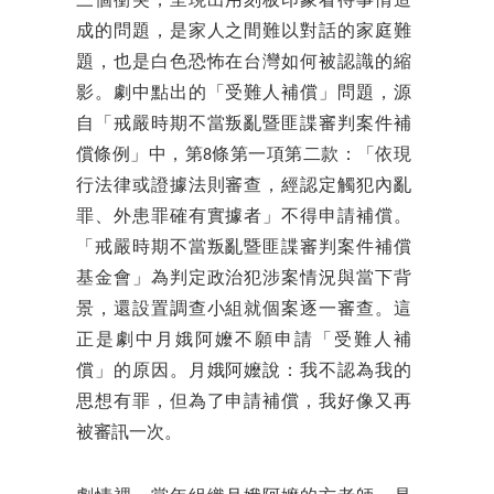
三個衝突，呈現出用刻板印象看待事情造
成的問題，是家人之間難以對話的家庭難
題，也是白色恐怖在台灣如何被認識的縮
影。劇中點出的「受難人補償」問題，源
自「戒嚴時期不當叛亂暨匪諜審判案件補
償條例」中，第8條第一項第二款：「依現
行法律或證據法則審查，經認定觸犯內亂
罪、外患罪確有實據者」不得申請補償。
「戒嚴時期不當叛亂暨匪諜審判案件補償
基金會」為判定政治犯涉案情況與當下背
景，還設置調查小組就個案逐一審查。這
正是劇中月娥阿嬤不願申請「受難人補
償」的原因。月娥阿嬤說：我不認為我的
思想有罪，但為了申請補償，我好像又再
被審訊一次。