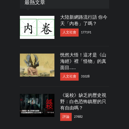
最熱文章
大陸新網路流行語 你今
天「內卷」了嗎？
人文社會
177191
恍然大悟！這才是《山
海經》裡「怪物」的真
面目……
人文社會
31028
《返校》缺乏的歷史視
野：白色恐怖鎮壓的只
有自由嗎？
評論
27682