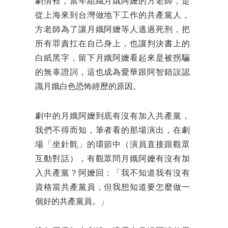
劇情裡，當年組織月娥阿嬤的方老師，是
從上海來到台灣做地下工作的共產黨人，
方老師為了讓月娥阿嬤等人逃過死刑，把
所有罪責扛在自己身上，也讓判決書上的
白紙黑字，留下月娥阿嬤看起來是被拐騙
的無辜證詞，這也成為愛華跟阿智錯誤認
識月娥白色恐怖經歷的原因。
劇中的月娥阿嬤到底有沒有加入共產黨，
我們不得而知，筆者看的那場演出，在劇
場「坐針氈」的環節中（演員直接跟觀眾
互動對話），有觀眾問月娥阿嬤有沒有加
入共產黨？阿嬤回：「我不知道我有沒有
資格當共產黨員，但我想知道要怎麼做一
個好的共產黨員。」