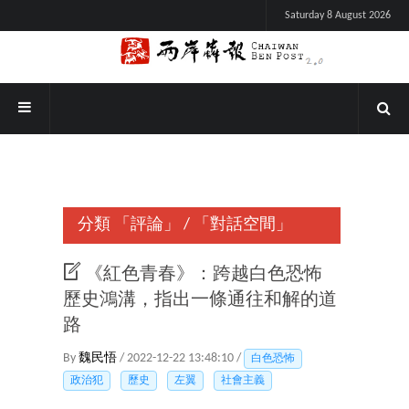
Saturday 8 August 2026
分類
「評論」
/
「對話空間」
《紅色青春》：跨越白色恐怖
歷史鴻溝，指出一條通往和解的道
路
By
魏民悟
/ 2022-12-22 13:48:10 /
白色恐怖
政治犯
歷史
左翼
社會主義