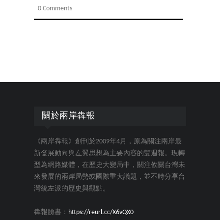
0 Comments
關於兩岸犇報
《兩岸犇報》創刊於2009年4月，原為關注兩岸最
新發展動向與左翼思想為主要內容的雙週報。現轉
型為網路媒體，在歷史大變局中，關注攸關台灣未
來發展的兩岸局勢或國際重大議題，並不時分享台
灣統左派的歷史與觀點。
犇報臉書：
https://reurl.cc/X6vQX0