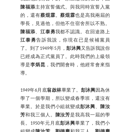
陳福添
主持宣誓儀式。與我同時宣誓入黨
的，還有
蔡焜霖
。
蔡焜霖
也是高我兩屆的
學長，見過他，但他不住宿舍所以不熟。
陳福添
、
江泰勇
我都不認識。在回途路上
江泰勇
告訴我說，你現在已是候補黨員
了。到了1949年5月，
彭沐興
又告訴我說你
已經成為正式黨員了。此時我們的上級領
導是
李炳昆
，我們開會時，他經常會來指
導。
1949年6月底
翁啟林
畢業了。
彭沐興
因為休
學了一個學期，所以變成春季班，還沒有
畢業。於是我們小組就變成
彭沐興
、
陳汝
芳
和我三個人。
陳汝芳
是我高我一屆的學
長。1950年元月底
彭沐興
畢業了，我們小
組變成
陳汝芳
、
劉德慶
和我三人。
劉德慶