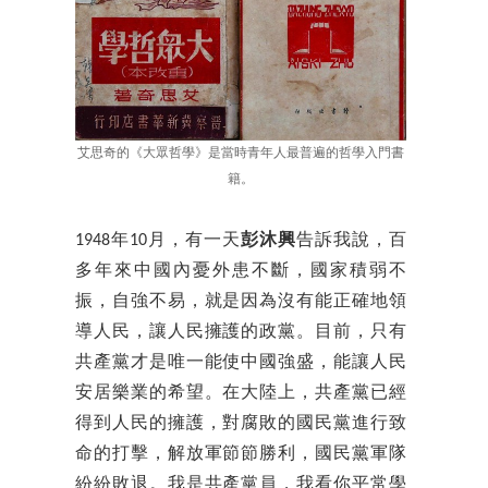
艾思奇的《大眾哲學》是當時青年人最普遍的哲學入門書
籍。
1948年10月，有一天
彭沐興
告訴我說，百
多年來中國內憂外患不斷，國家積弱不
振，自強不易，就是因為沒有能正確地領
導人民，讓人民擁護的政黨。目前，只有
共產黨才是唯一能使中國強盛，能讓人民
安居樂業的希望。在大陸上，共產黨已經
得到人民的擁護，對腐敗的國民黨進行致
命的打擊，解放軍節節勝利，國民黨軍隊
紛紛敗退。我是共產黨員，我看你平常學