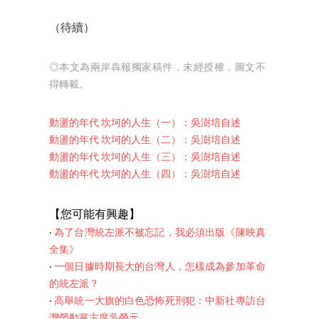
（待續）
◎本文為兩岸犇報獨家稿件，未經授權，圖文不
得轉載。
動盪的年代 坎坷的人生（一）：吳澍培自述
動盪的年代 坎坷的人生（二）：吳澍培自述
動盪的年代 坎坷的人生（三）：吳澍培自述
動盪的年代 坎坷的人生
（
四
）
：吳澍培自述
【您可能有興趣】
‧
為了台灣統左派不被忘記，我必須出版《陳映真
全集》
‧
一個日據時期長大的台灣人，怎樣成為參加革命
的統左派？
‧
高舉統一大旗的白色恐怖死刑犯：中新社專訪台
灣勞動黨主席吳榮元