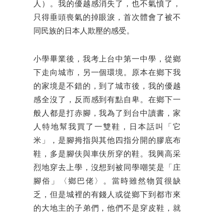
人）。我的優越感消失了，也不氣憤了，
只得垂頭喪氣的掉眼淚，首次體會了被不
同民族的日本人欺壓的感受。
小學畢業後，我考上台中第一中學，從鄉
下走向城市，另一個環境。原本在鄉下我
的家境是不錯的，到了城市後，我的優越
感全沒了，反而感到有點自卑。在鄉下一
般人都是打赤腳，我為了到台中讀書，家
人特地幫我買了一雙鞋，日本話叫「它
米」，是腳拇指與其他四指分開的膠底布
鞋，多是腳伕與車伕所穿的鞋。我興高采
烈地穿去上學，沒想到被同學嘲笑是「庄
腳俗」〈鄉巴佬〉。當時雖然物質很缺
乏，但是城裡的有錢人或從鄉下到都市來
的大地主的子弟們，他們不是穿皮鞋，就