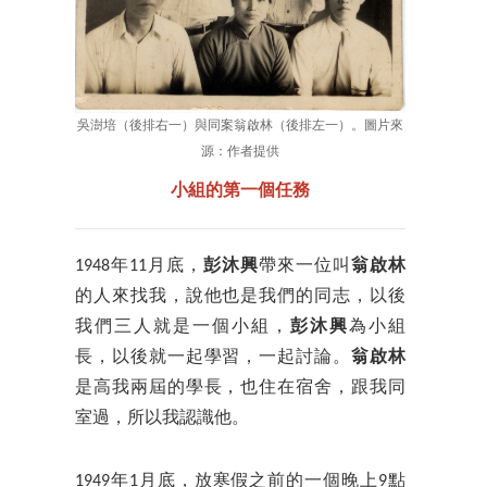
吳澍培（後排右一）與同案翁啟林（後排左一）。圖片來
源：作者提供
小組的第一個任務
1948年11月底，
彭沐興
帶來一位叫
翁啟林
的人來找我，說他也是我們的同志，以後
我們三人就是一個小組，
彭沐興
為小組
長，以後就一起學習，一起討論。
翁啟林
是高我兩屆的學長，也住在宿舍，跟我同
室過，所以我認識他。
1949年1月底，放寒假之前的一個晚上9點