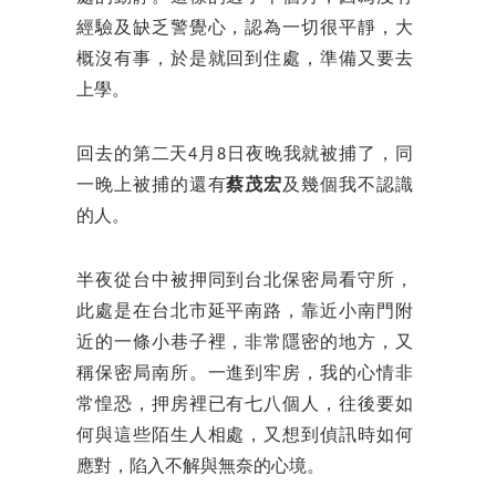
經驗及缺乏警覺心，認為一切很平靜，大
概沒有事，於是就回到住處，準備又要去
上學。
回去的第二天4月8日夜晚我就被捕了，同
一晚上被捕的還有
蔡茂宏
及幾個我不認識
的人。
半夜從台中被押同到台北保密局看守所，
此處是在台北市延平南路，靠近小南門附
近的一條小巷子裡，非常隱密的地方，又
稱保密局南所。一進到牢房，我的心情非
常惶恐，押房裡已有七八個人，往後要如
何與這些陌生人相處，又想到偵訊時如何
應對，陷入不解與無奈的心境。