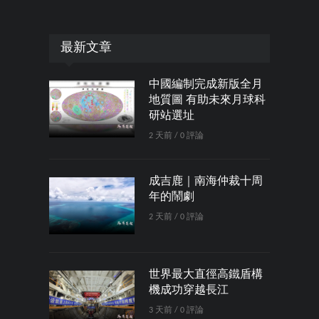
最新文章
中國編制完成新版全月
地質圖 有助未來月球科
研站選址
2 天前 / 0 評論
成吉鹿｜南海仲裁十周
年的鬧劇
2 天前 / 0 評論
世界最大直徑高鐵盾構
機成功穿越長江
3 天前 / 0 評論