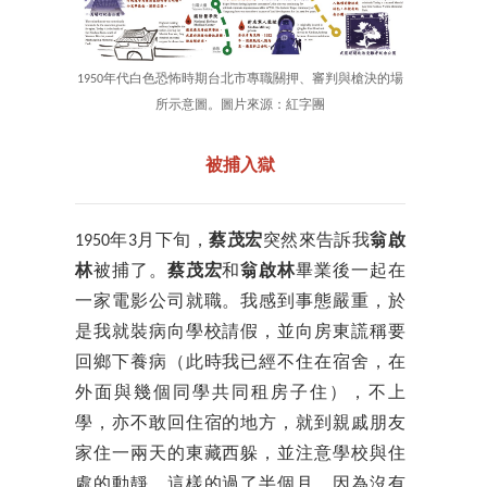
1950年代白色恐怖時期台北市專職關押、審判與槍決的場
所示意圖。圖片來源：紅字團
被捕入獄
1950年3月下旬，
蔡茂宏
突然來告訴我
翁啟
林
被捕了。
蔡茂宏
和
翁啟林
畢業後一起在
一家電影公司就職。我感到事態嚴重，於
是我就裝病向學校請假，並向房東謊稱要
回鄉下養病（此時我已經不住在宿舍，在
外面與幾個同學共同租房子住），不上
學，亦不敢回住宿的地方，就到親戚朋友
家住一兩天的東藏西躲，並注意學校與住
處的動靜。這樣的過了半個月，因為沒有