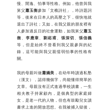
慢、閒逸、怕事等性格。例如，他曾與我
舅父
蕭玉衡
參加「文樵詩社」，吟詩題詞
等，後來在日本人的高壓之下，很快地就
退出了詩社；又如，在我父親的朋友裡有
人參加過反日的社會運動，如我舅父
蕭玉
衡
、
李應章
、
劉崧甫
、
張深切
、
張信義
等，但是始終不曾看到我父親參與的紀
錄，這可能與我父親懦弱怕事的性格有
關。
我的母親叫做
蕭嬌美
，在幼年時讀過私塾
（漢文），認得幾個字，尚能懂得簡單的
文章。母親沒有正式進過學校讀書，一生
相夫教子持家顧內，是個典型的家庭婦
女，是老一代的人物，但也有鼓勵兒女讀
書求上進的開放思想。在我被捕入獄後，