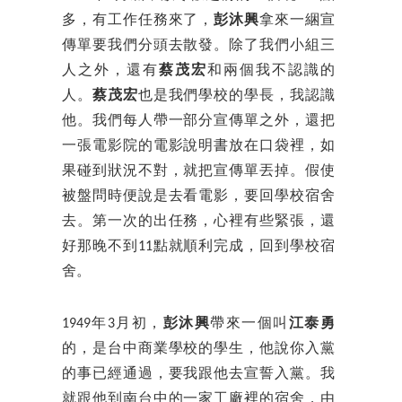
多，有工作任務來了，
彭沐興
拿來一綑宣
傳單要我們分頭去散發。除了我們小組三
人之外，還有
蔡茂宏
和兩個我不認識的
人。
蔡茂宏
也是我們學校的學長，我認識
他。我們每人帶一部分宣傳單之外，還把
一張電影院的電影說明書放在口袋裡，如
果碰到狀況不對，就把宣傳單丟掉。假使
被盤問時便說是去看電影，要回學校宿舍
去。第一次的出任務，心裡有些緊張，還
好那晚不到11點就順利完成，回到學校宿
舍。
1949年3月初，
彭沐興
帶來一個叫
江泰勇
的，是台中商業學校的學生，他說你入黨
的事已經通過，要我跟他去宣誓入黨。我
就跟他到南台中的一家工廠裡的宿舍，由