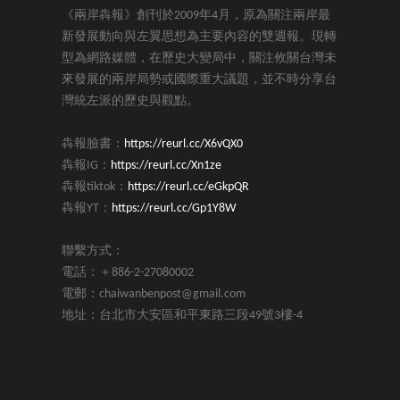
《兩岸犇報》創刊於2009年4月，原為關注兩岸最
新發展動向與左翼思想為主要內容的雙週報。現轉
型為網路媒體，在歷史大變局中，關注攸關台灣未
來發展的兩岸局勢或國際重大議題，並不時分享台
灣統左派的歷史與觀點。
犇報臉書：
https://reurl.cc/X6vQX0
犇報IG：
https://reurl.cc/Xn1ze
犇報tiktok：
https://reurl.cc/eGkpQR
犇報YT：
https://reurl.cc/Gp1Y8W
聯繫方式：
電話：＋886-2-27080002
電郵：chaiwanbenpost@gmail.com
地址：台北市大安區和平東路三段49號3樓-4