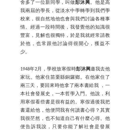
舍多了一位新同學，叫做
彭沐興
。他是高
我兩屆的學長，從淡水中學轉學到我們學
校來，很自然地他也會與我們討論各種事
情。經過一段時間後，我發覺他的知識很
豐富，見解也很獨特，於是我就經常請教
於他，也常跟他討論得很開心，獲益不
少。
1948年2月，學校放寒假時
彭沐興
邀我去他
家玩。他家住苗栗縣銅鑼鄉。在他家住了
兩三天，要回來時他拿了兩本書給我 ，一
本社會發展史，一本哲學入門。他說，利
用寒假看些書是很有益的。寒假過後我把
書還給他，他便問我有何讀書心得？其實
我很茫然，也不知道自己有什麼心得。他
便告訴我說，只要你能了解社會是發展