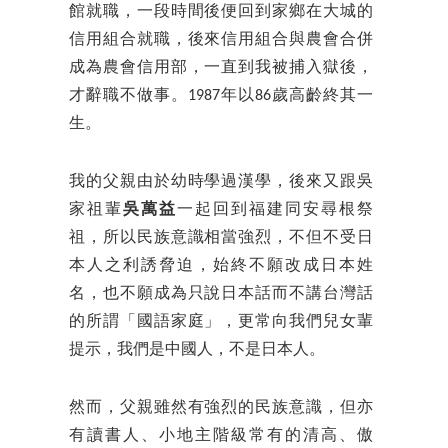
館就職，一段時間後便回到家鄉在大城的
信用組合就職，後來信用組合與農會合併
成為農會信用部，一直到我被捕入獄後，
才辭職不做事。1987年以86歲高齡終其一
生。
我的父親由於幼時學過漢學，後來又跟吳
家祖輩
吳萬益
一起回到福建同安尋根祭
祖，所以民族意識相當強烈，不但不受日
本人之利誘脅迫，始終不願改成日本姓
名，也不願成為只說日本話而不講台灣話
的所謂「國語家庭」，更常向我們兒女輩
提示，我們是中國人，不是日本人。
然而，父親雖然有強烈的民族意識，但亦
有讀書人、小地主階級常有的清高、傲