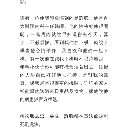
話。
還有一位使我印象深刻的是
許強
，他是台
大醫院內科主任醫師。他的性格好像很開
朗，一進房內就說早知道會有今天，算
了，不必煩惱。看到我們在下棋，就說下
棋會使心情平靜，我喜歡和他們一起下
棋。有一次他在跟我下棋時不忌諱地說，
年輕小伙子你可能有機會活著出去，往後
的人生自己好好地去把持，是對我的鼓
舞。保密局是很嚴密的機關，許強的家人
卻能幫他送過來日用品及食物，據他說他
的病患與官方很熟。
後來
張志忠
、
林立
、
許強
都在軍法處被判
死刑處決。