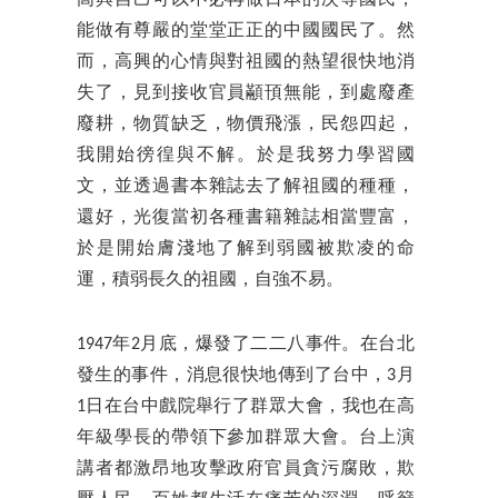
能做有尊嚴的堂堂正正的中國國民了。然
而，高興的心情與對祖國的熱望很快地消
失了，見到接收官員顢頇無能，到處廢產
廢耕，物質缺乏，物價飛漲，民怨四起，
我開始徬徨與不解。於是我努力學習國
文，並透過書本雜誌去了解祖國的種種，
還好，光復當初各種書籍雜誌相當豐富，
於是開始膚淺地了解到弱國被欺凌的命
運，積弱長久的祖國，自強不易。
1947年2月底，爆發了二二八事件。在台北
發生的事件，消息很快地傳到了台中，3月
1日在台中戲院舉行了群眾大會，我也在高
年級學長的帶領下參加群眾大會。台上演
講者都激昂地攻擊政府官員貪污腐敗，欺