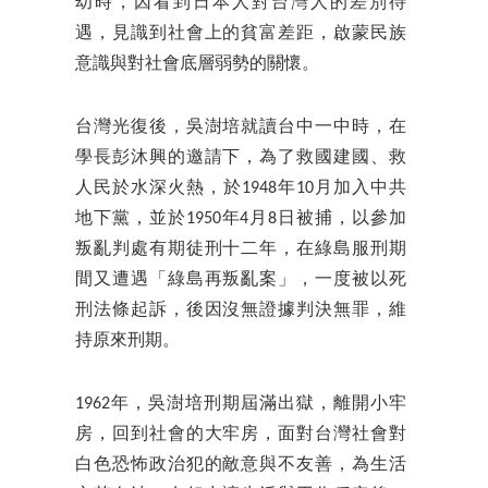
幼時，因看到日本人對台灣人的差別待
遇，見識到社會上的貧富差距，啟蒙民族
意識與對社會底層弱勢的關懷。
台灣光復後，吳澍培就讀台中一中時，在
學長彭沐興的邀請下，為了救國建國、救
人民於水深火熱，於1948年10月加入中共
地下黨，並於1950年4月8日被捕，以參加
叛亂判處有期徒刑十二年，在綠島服刑期
間又遭遇「綠島再叛亂案」，一度被以死
刑法條起訴，後因沒無證據判決無罪，維
持原來刑期。
1962年，吳澍培刑期屆滿出獄，離開小牢
房，回到社會的大牢房，面對台灣社會對
白色恐怖政治犯的敵意與不友善，為生活