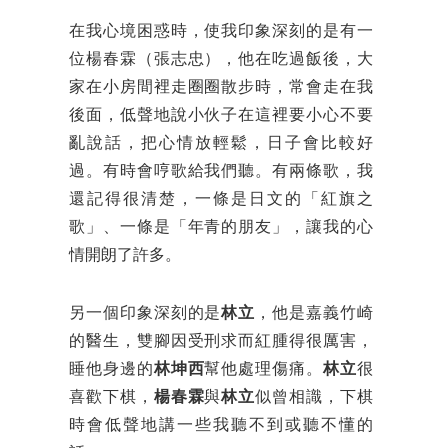
在我心境困惑時，使我印象深刻的是有一
位楊春霖（張志忠），他在吃過飯後，大
家在小房間裡走圈圈散步時，常會走在我
後面，低聲地說小伙子在這裡要小心不要
亂說話，把心情放輕鬆，日子會比較好
過。有時會哼歌給我們聽。有兩條歌，我
還記得很清楚，一條是日文的「紅旗之
歌」、一條是「年青的朋友」，讓我的心
情開朗了許多。
另一個印象深刻的是
林立
，他是嘉義竹崎
的醫生，雙腳因受刑求而紅腫得很厲害，
睡他身邊的
林坤西
幫他處理傷痛。
林立
很
喜歡下棋，
楊春霖
與
林立
似曾相識，下棋
時會低聲地講一些我聽不到或聽不懂的