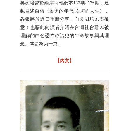
吳澍培曾於兩岸犇報紙本132期~135期，連
載自述自傳〈動盪的年代 坎坷的人生〉，
犇報將於近日重新分享，向吳澍培以表敬
意！也藉此向讀者介紹在台灣社會難以被
理解的白色恐怖政治犯的生命故事與其理
念。本篇為第一篇。
【內文】