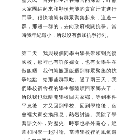
壓人民，百姓都生活在痛苦的深淵，呼籲
大家團結起來和顢頇無能的貪官汙吏進行
鬥爭。很快地就有群眾聚集起來，這邊一
群，那邊一群的，去向政府機關抗爭。當
時我年紀還小，所以沒有參加抗爭行列。
第二天，我與幾個同學由學長帶領到光復
國校，那裡已有許多婦女，也有女學生在
做飯糰，我們就搬運飯糰到群眾聚集的抗
爭地點，給那些群眾吃。過了兩三天，我
們學校宿舍裡的學生都陸續回家鄉去了，
所以我也就離開學校回去家鄉，等到事件
平息後，才又回到學校。回到學校後，宿
舍裡大家交換訊息，熱烈討論。我除了學
習語文外，對歷史、時事也格外關心，經
常和同學一起討論。當時學校裡的風氣還