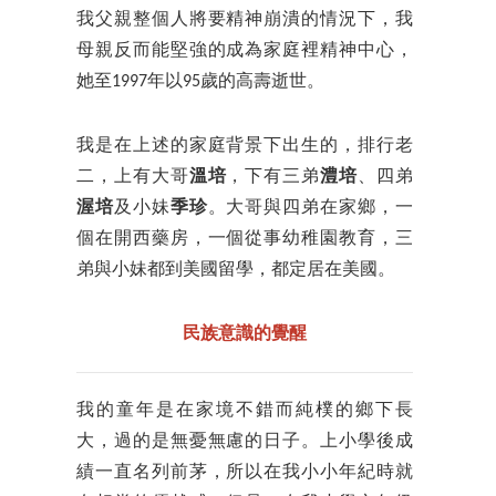
我父親整個人將要精神崩潰的情況下，我
母親反而能堅強的成為家庭裡精神中心，
她至1997年以95歲的高壽逝世。
我是在上述的家庭背景下出生的，排行老
二，上有大哥
溫培
，下有三弟
澧培
、四弟
渥培
及小妹
季珍
。大哥與四弟在家鄉，一
個在開西藥房，一個從事幼稚園教育，三
弟與小妹都到美國留學，都定居在美國。
民族意識的覺醒
我的童年是在家境不錯而純樸的鄉下長
大，過的是無憂無慮的日子。上小學後成
績一直名列前茅，所以在我小小年紀時就