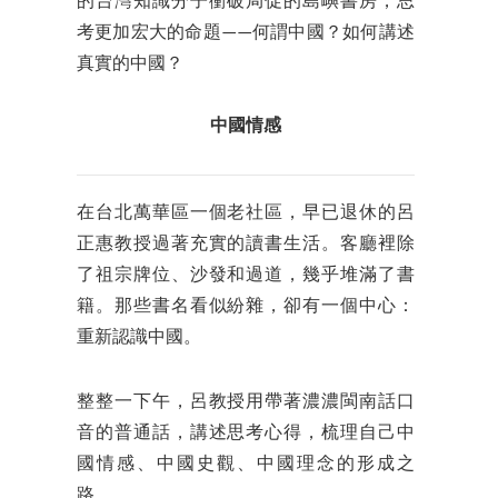
的台灣知識分子衝破局促的島嶼書房，思
考更加宏大的命題——何謂中國？如何講述
真實的中國？
中國情感
在台北萬華區一個老社區，早已退休的呂
正惠教授過著充實的讀書生活。客廳裡除
了祖宗牌位、沙發和過道，幾乎堆滿了書
籍。那些書名看似紛雜，卻有一個中心：
重新認識中國。
整整一下午，呂教授用帶著濃濃閩南話口
音的普通話，講述思考心得，梳理自己中
國情感、中國史觀、中國理念的形成之
路。