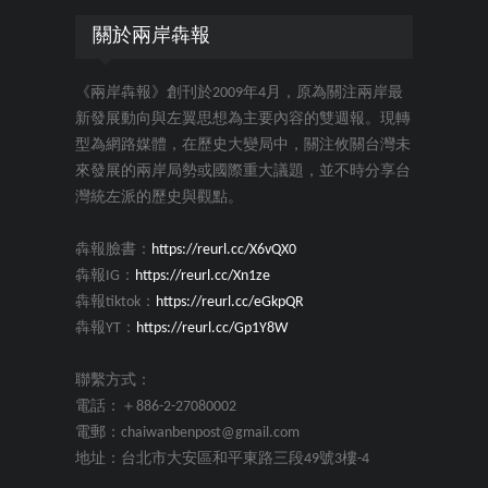
關於兩岸犇報
《兩岸犇報》創刊於2009年4月，原為關注兩岸最
新發展動向與左翼思想為主要內容的雙週報。現轉
型為網路媒體，在歷史大變局中，關注攸關台灣未
來發展的兩岸局勢或國際重大議題，並不時分享台
灣統左派的歷史與觀點。
犇報臉書：
https://reurl.cc/X6vQX0
犇報IG：
https://reurl.cc/Xn1ze
犇報tiktok：
https://reurl.cc/eGkpQR
犇報YT：
https://reurl.cc/Gp1Y8W
聯繫方式：
電話：＋886-2-27080002
電郵：chaiwanbenpost@gmail.com
地址：台北市大安區和平東路三段49號3樓-4