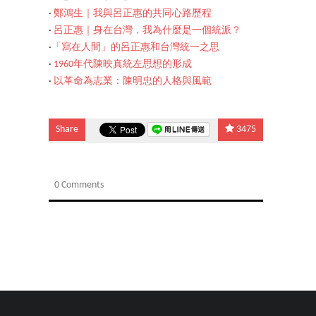
‧
鄭鴻生｜我與呂正惠的共同心路歷程
‧
呂正惠｜身在台灣，我為什麼是一個統派？
‧
「寫在人間」的呂正惠和台灣統一之思
‧
1960年代陳映真統左思想的形成
‧
以革命為志業：陳明忠的人格與風範
Share
3475
0 Comments