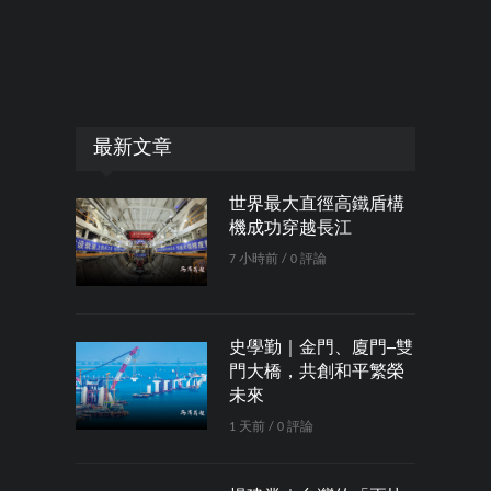
最新文章
世界最大直徑高鐵盾構
機成功穿越長江
7 小時前 / 0 評論
史學勤｜金門、廈門─雙
門大橋，共創和平繁榮
未來
1 天前 / 0 評論