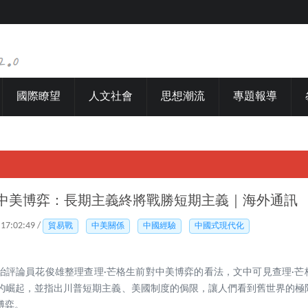
國際瞭望
人文社會
思想潮流
專題報導
論中美博弈：長期主義終將戰勝短期主義｜海外通訊
 17:02:49 /
貿易戰
中美關係
中國經驗
中國式現代化
治評論員花俊雄整理查理·芒格生前對中美博弈的看法，文中可見查理·芒
的崛起，並指出川普短期主義、美國制度的侷限，讓人們看到舊世界的極
博弈。