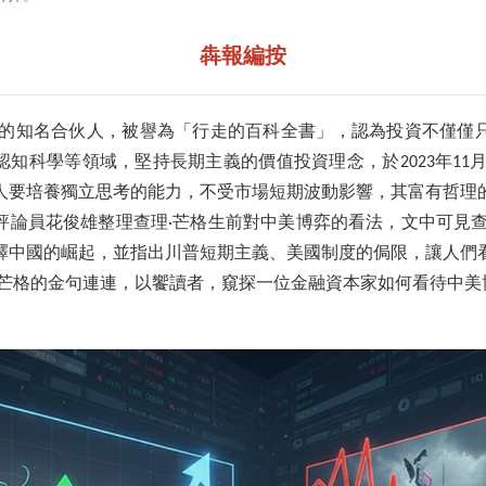
犇報編按
特的知名合伙人，被譽為「行走的百科全書」，認為投資不僅僅
知科學等領域，堅持長期主義的價值投資理念，於2023年11月
人要培養獨立思考的能力，不受市場短期波動影響，其富有哲理
評論員花俊雄整理查理·芒格生前對中美博弈的看法，文中可見查
釋中國的崛起，並指出川普短期主義、美國制度的侷限，讓人們
·芒格的金句連連，以饗讀者，窺探一位金融資本家如何看待中美