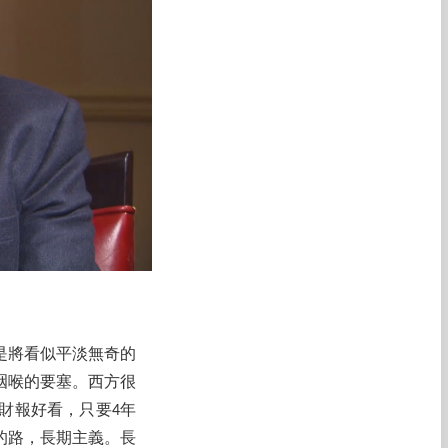
是將看似平淡無奇的
咽喉的要塞。西方很
財報好看，只要4年
的路，長期主義。長