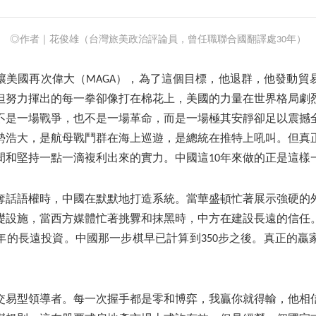
◎作者｜花俊雄（台灣旅美政治評論員，曾任職聯合國翻譯處30年）
讓美國再次偉大（MAGA），為了這個目標，他退群，他發動貿
但努力揮出的每一拳卻像打在棉花上，美國的力量在世界格局劇
不是一場戰爭，也不是一場革命，而是一場極其安靜卻足以震撼
勢浩大，是航母戰鬥群在海上巡遊，是總統在推特上吼叫。但真
間和堅持一點一滴複利出來的實力。中國這10年來做的正是這樣
奪話語權時，中國在默默地打造系統。當華盛頓忙著展示強硬的
礎設施，當西方媒體忙著挑釁和抹黑時，中方在建設長遠的信任
年的長遠投資。中國那一步棋早已計算到350步之後。真正的贏
交易型領導者。每一次握手都是零和博弈，我贏你就得輸，他相