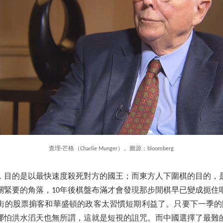
查理·芒格（Charlie Munger）。圖源：bloomberg
，目的是以最快速度殺死對方的國王；而東方人下圍棋的目的，
關緊要的角落，10年後棋盤布滿才會發現那步閒棋早已變成扼住
街的股票掮客和華盛頓的政客太習慣短期利益了。只要下一季的
哪怕洪水滔天也無所謂，這就是短視的詛咒。而中國選擇了最難