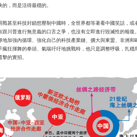
快的，而是活得最穩的。
易戰甚至科技封鎖想壓制中國時，全世界都等著看中國笑話，或
有跟川普進行無意義的口舌之爭，也沒有立即進行毀滅性的報復
靜地加強內循環、強化自己的科技產業鏈、擴大與東盟、非洲和
手瘋狂揮舞的拳頭、氣喘吁吁地挑戰時，他只是調整呼吸，扎穩
還擊的實招。