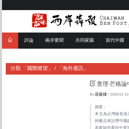
評論
兩岸要聞
共同家園
當代中國
分類
「國際瞭望」
/
「海外通訊」
查理·芒格
By
花俊雄
/ 2026-01-13
摘要：
本文為台灣旅美政
的概念來詮釋中國
本家如何看待中美