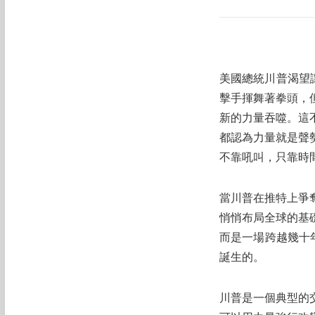
美國總統川普渴望
擊手揮舞著拳頭，
新的力量吞噬。這
都認為力量就是聲
不靠吼叫，只靠時
當川普在推特上爭
悄悄布局全球的基
而是一場跨越幾十
誕生的。
川普是一個典型的