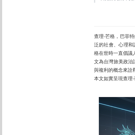
查理·芒格，巴菲
泛的社會、心理和認
格在世時一直倡議
文為台灣旅美政治
與複利的概念來詮
本文如實呈現查理