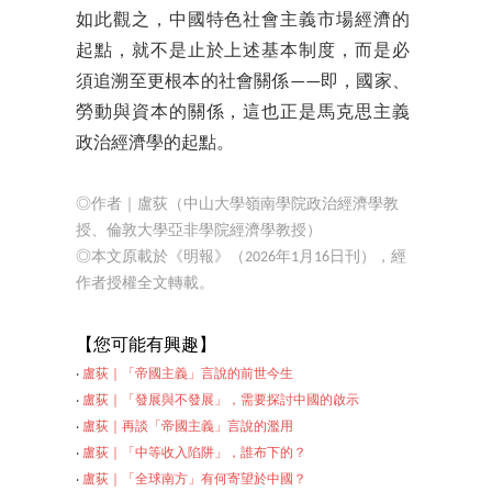
如此觀之，中國特色社會主義市場經濟的
起點，就不是止於上述基本制度，而是必
須追溯至更根本的社會關係——即，國家、
勞動與資本的關係，這也正是馬克思主義
政治經濟學的起點。
◎作者｜盧荻（中山大學嶺南學院政治經濟學教
授、倫敦大學亞非學院經濟學教授）
◎本文原載於《明報》（2026年1月16日刊），經
作者授權全文轉載。
【您可能有
興趣】
‧
盧荻｜「帝國主義」言說的前世今生
‧
盧荻｜「發展與不發展」，需要探討中國的啟示
‧
盧荻｜再談「帝國主義」言說的濫用
‧
盧荻｜「中等收入陷阱」，誰布下的？
‧
盧荻｜「全球南方」
有何寄望於中國？