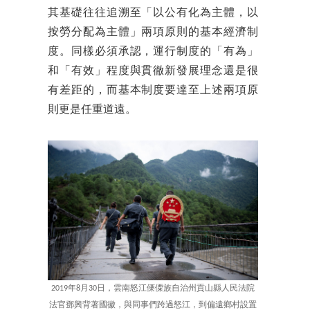
其基礎往往追溯至「以公有化為主體，以
按勞分配為主體」兩項原則的基本經濟制
度。同樣必須承認，運行制度的「有為」
和「有效」程度與貫徹新發展理念還是很
有差距的，而基本制度要達至上述兩項原
則更是任重道遠。
2019年8月30日，雲南怒江傈僳族自治州貢山縣人民法院
法官鄧興背著國徽，與同事們跨過怒江，到偏遠鄉村設置