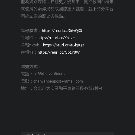
型為網路媒體，在歷史大變局中，關注攸關台灣未
來發展的兩岸局勢或國際重大議題，並不時分享台
灣統左派的歷史與觀點。
犇報臉書：
https://reurl.cc/X6vQX0
犇報IG：
https://reurl.cc/Xn1ze
犇報tiktok：
https://reurl.cc/eGkpQR
犇報YT：
https://reurl.cc/Gp1Y8W
聯繫方式：
電話：＋886-2-27080002
電郵：chaiwanbenpost@gmail.com
地址：台北市大安區和平東路三段49號3樓-4