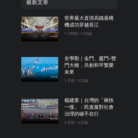
最新文章
世界最大直徑高鐵盾構
機成功穿越長江
7 小時前 / 0 評論
史學勤｜金門、廈門─雙
門大橋，共創和平繁榮
未來
1 天前 / 0 評論
楊建業｜台灣的「兩快
一慢」：民進黨對社會
治理的確不在行
2 天前 / 0 評論