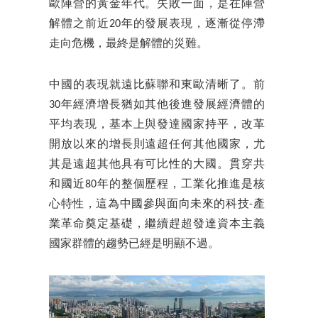
歐陣營的黃金年代。失敗一面，是在陣營
解體之前近20年的發展表現，逐漸從停滯
走向危機，最終是解體的災難。
中國的表現就遠比蘇聯和東歐清晰了。前
30年經濟增長猶如其他後進發展經濟體的
平均表現，基本上與發達國家持平，改革
開放以來的增長則遠超任何其他國家，尤
其是遠超其他具有可比性的大國。貫穿共
和國近80年的整個歷程，工業化推進是核
心特性，這為中國參與面向未來的科技-產
業革命奠定基礎，繼續趕超發達資本主義
國家群體的趨勢已經是明顯不過。