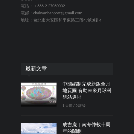
電話：＋886-2-27080002
電郵：chaiwanbenpost@gmail.com
地址：台北市大安區和平東路三段49號3樓-4
最新文章
中國編制完成新版全月
地質圖 有助未來月球科
研站選址
1 天前 / 0 評論
成吉鹿｜南海仲裁十周
年的鬧劇