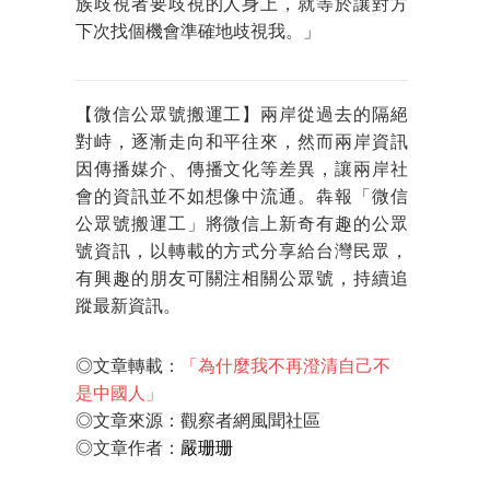
族歧視者要歧視的人身上，就等於讓對方
下次找個機會準確地歧視我。」
【微信公眾號搬運工】兩岸從過去的隔絕
對峙，逐漸走向和平往來，然而兩岸資訊
因傳播媒介、傳播文化等差異，讓兩岸社
會的資訊並不如想像中流通。犇報「微信
公眾號搬運工」將微信上新奇有趣的公眾
號資訊，以轉載的方式分享給台灣民眾，
有興趣的朋友可關注相關公眾號，持續追
蹤最新資訊。
◎文章轉載：
「為什麼我不再澄清自己不
是中國人」
◎文章來源：
觀察者網風聞社區
◎文章作者：
嚴珊珊