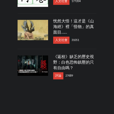
人文社會
177204
恍然大悟！這才是《山
海經》裡「怪物」的真
面目……
人文社會
31051
《返校》缺乏的歷史視
野：白色恐怖鎮壓的只
有自由嗎？
評論
27689