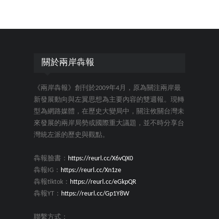
關於兩岸犇報
《兩岸犇報》創刊於2009年4月，原為關注兩岸最
新發展動向與左翼思想為主要內容的雙週報。現轉
型為網路媒體，在歷史大變局中，關注攸關台灣未
來發展的兩岸局勢或國際重大議題，並不時分享台
灣統左派的歷史與觀點。
犇報臉書：
https://reurl.cc/X6vQX0
犇報IG：
https://reurl.cc/Xn1ze
犇報tiktok：
https://reurl.cc/eGkpQR
犇報YT：
https://reurl.cc/Gp1Y8W
聯繫方式：