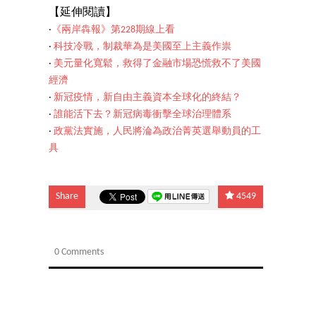
【延伸閱讀】
‧
《兩岸犇報》第228期線上看
‧
科技冷戰，制裁華為是美國至上主義作祟
‧
美元量化寬鬆，救得了金融市場恐慌救不了美國
經濟
‧
新冠疫情，新自由主義資本全球化的終結？
‧
誰能活下去？新冠病毒衝擊全球治理體系
‧
政黨法實施，人民將淪為政治菁英選舉動員的工
具
Share
4549
0 Comments