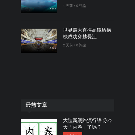
1 天前 / 0 評論
世界最大直徑高鐵盾構
機成功穿越長江
2 天前 / 0 評論
最熱文章
大陸新網路流行語 你今
天「內卷」了嗎？