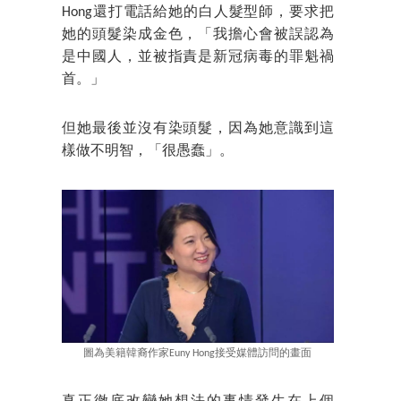
Hong還打電話給她的白人髮型師，要求把
她的頭髮染成金色，「我擔心會被誤認為
是中國人，並被指責是新冠病毒的罪魁禍
首。」
但她最後並沒有染頭髮，因為她意識到這
樣做不明智，「很愚蠢」。
圖為美籍韓裔作家Euny Hong接受媒體訪問的畫面