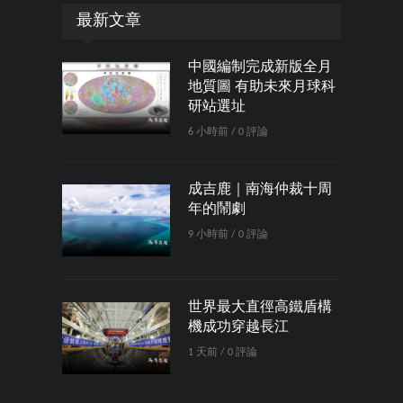
最新文章
中國編制完成新版全月
地質圖 有助未來月球科
研站選址
6 小時前 / 0 評論
成吉鹿｜南海仲裁十周
年的鬧劇
9 小時前 / 0 評論
世界最大直徑高鐵盾構
機成功穿越長江
1 天前 / 0 評論