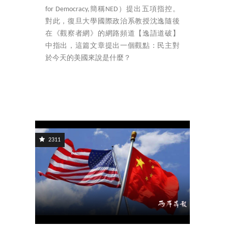
for Democracy,簡稱NED）提出五項指控。
對此，復旦大學國際政治系教授沈逸隨後
在《觀察者網》的網路頻道【逸語道破】
中指出，這篇文章提出一個觀點：民主對
於今天的美國來說是什麼？
2311