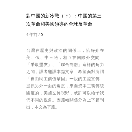
對中國的新冷戰（下）：中國的第三
次革命和美國領導的全球反革命
4 年前 /
0
台灣在歷史與政治的關係上，恰好介在
美、俄、中三邊，相互在國際外交間，
「爭取盟友」、「聯合制敵」這樣的角力
之間，譯者翻譯本篇文章，希望面對所謂
「自由民主價值鞏固」一說的主流宣傳，
提供另外一面的角度，來自資本主義傳統
國度的，美國左翼視野，或許可以給予我
們不同的視角。因篇幅關係分為上下篇刊
出，本文為下篇。