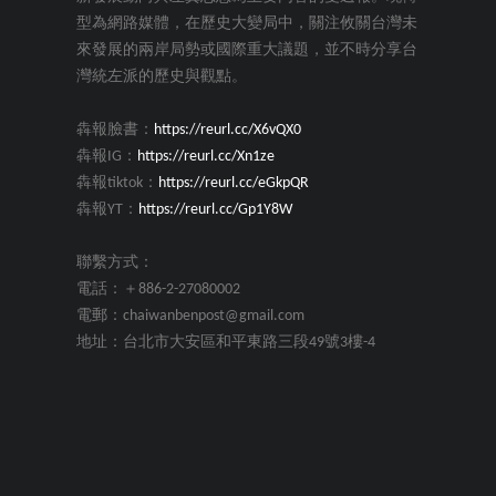
型為網路媒體，在歷史大變局中，關注攸關台灣未
來發展的兩岸局勢或國際重大議題，並不時分享台
灣統左派的歷史與觀點。
犇報臉書：
https://reurl.cc/X6vQX0
犇報IG：
https://reurl.cc/Xn1ze
犇報tiktok：
https://reurl.cc/eGkpQR
犇報YT：
https://reurl.cc/Gp1Y8W
聯繫方式：
電話：＋886-2-27080002
電郵：chaiwanbenpost@gmail.com
地址：台北市大安區和平東路三段49號3樓-4