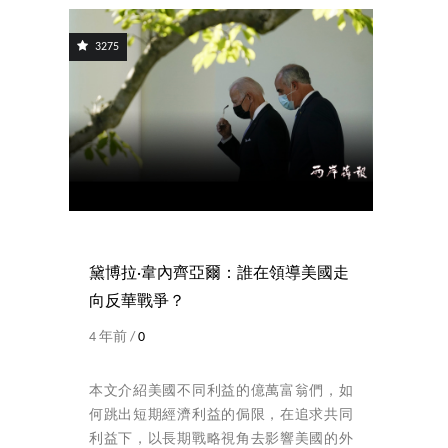
3275
黛博拉·韋內齊亞爾：誰在領導美國走
向反華戰爭？
4 年前 /
0
本文介紹美國不同利益的億萬富翁們，如
何跳出短期經濟利益的侷限，在追求共同
利益下，以長期戰略視角去影響美國的外