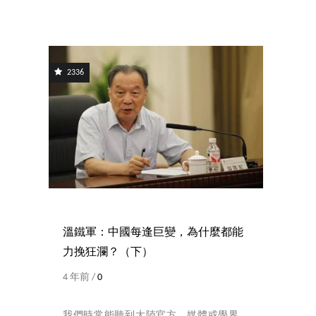
2336
溫鐵軍：中國每逢巨變，為什麼都能
力挽狂瀾？（下）
4 年前 /
0
我們時常能聽到大陸官方、媒體或學界，