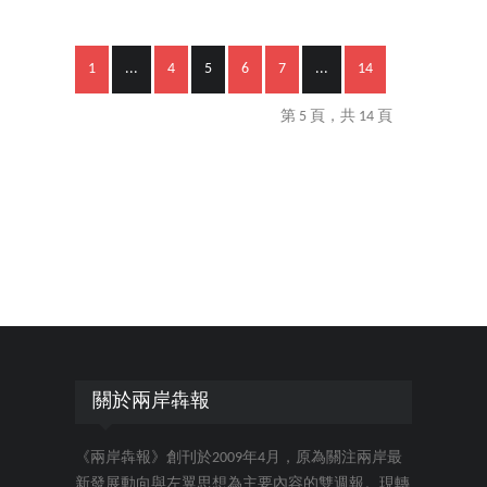
1
...
4
5
6
7
...
14
第 5 頁，共 14 頁
關於兩岸犇報
《兩岸犇報》創刊於2009年4月，原為關注兩岸最
新發展動向與左翼思想為主要內容的雙週報。現轉