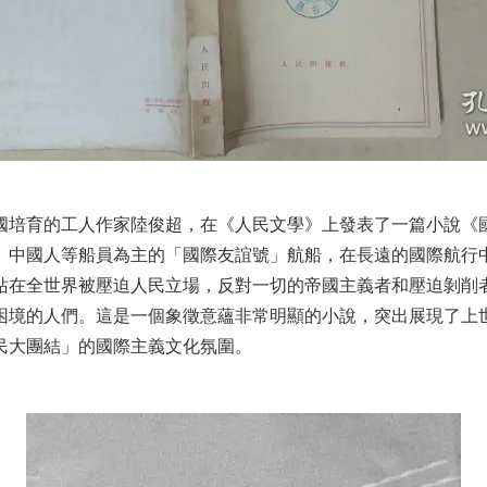
新中國培育的工人作家陸俊超，在《人民文學》上發表了一篇小說
、中國人等船員為主的「國際友誼號」航船，在長遠的國際航行
站在全世界被壓迫人民立場，反對一切的帝國主義者和壓迫剝削
困境的人們。這是一個象徵意蘊非常明顯的小說，突出展現了上
民大團結」的國際主義文化氛圍。