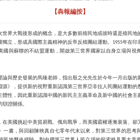
【犇報編按】
次世界大戰後形成的概念，是大多數前殖民地或彼時還是殖民地
權獨立，形成具國際主義精神的反帝反殖團結運動。1955年在印
美國與蘇聯的不結盟運動，開啟第三世界國家以自身立場與視
理論與歷史發展的馬臻老師，指出殷之光先生於今年一月出版的
淵源》，提供新的視野重新認識第三世界亞非拉人民團結運動的
主體性，因此重新認識中國的新民主主義革命及新中國的社會主
的辯證關係。
，在美國挑起中美貿易戰、俄烏戰爭，而美國霸權逐漸衰落、卻
》一書，與回顧陳映真自七零年代末以來，對第三世界的思考