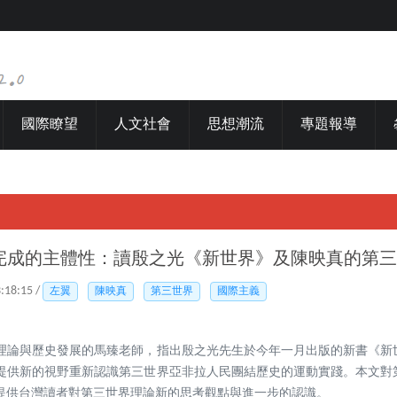
國際瞭望
人文社會
思想潮流
專題報導
完成的主體性：讀殷之光《新世界》及陳映真的第三
3:18:15 /
左翼
陳映真
第三世界
國際主義
理論與歷史發展的馬臻老師，指出殷之光先生於今年一月出版的新書《新
提供新的視野重新認識第三世界亞非拉人民團結歷史的運動實踐。本文對
提供台灣讀者對第三世界理論新的思考觀點與進一步的認識。