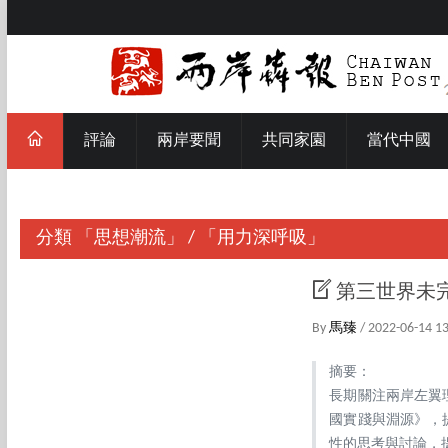
評論
兩岸要聞
共同家園
當代中國
分類
「思想潮流」
/
「用力深呼吸」
第三世界未
By
馬臻
/ 2022-06-14 1
摘要：
長期關注兩岸左翼
國實踐與淵源》，
性的思考與討論，