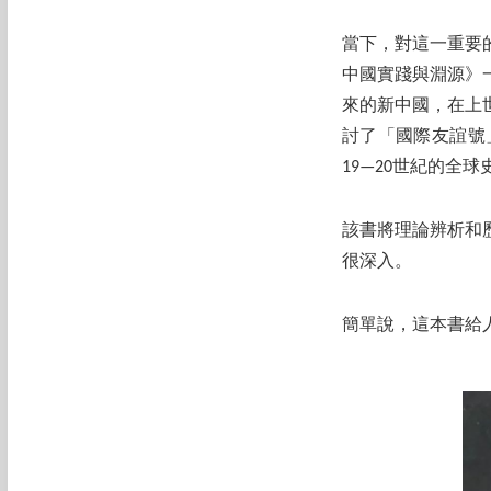
當下，對這一重要
中國實踐與淵源》
來的新中國，在上
討了「國際友誼號
19—20世紀的全
該書將理論辨析和
很深入。
簡單說，這本書給