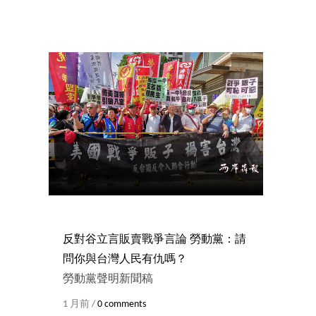
反對谷立言販賣戰爭言論 勞動黨：請
問你與台灣人民有仇嗎？
勞動黨聲明新聞稿
1 月前 /
0 comments