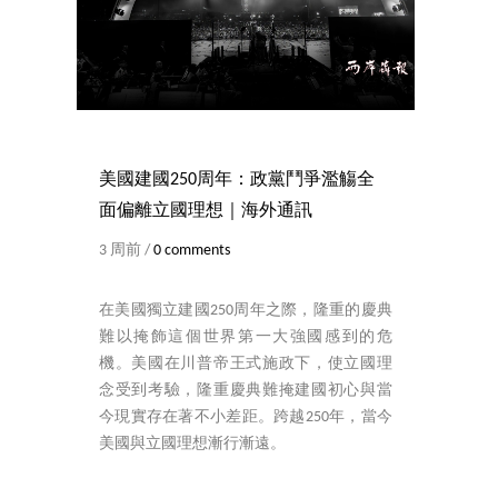
美國建國250周年：政黨鬥爭濫觴全
面偏離立國理想｜海外通訊
3 周前 /
0 comments
在美國獨立建國250周年之際，隆重的慶典
難以掩飾這個世界第一大強國感到的危
機。美國在川普帝王式施政下，使立國理
念受到考驗，隆重慶典難掩建國初心與當
今現實存在著不小差距。跨越250年，當今
美國與立國理想漸行漸遠。