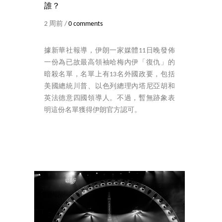
誰？
2 周前 /
0 comments
據新華社報導，伊朗一家媒體11日晚發佈
一份為已故最高領袖哈梅內伊「復仇」的
暗殺名單，名單上有13名外國政要，包括
美國總統川普、以色列總理內塔尼亞胡和
英法德意四國領導人。不過，暫無跡象表
明這份名單獲得伊朗官方認可。