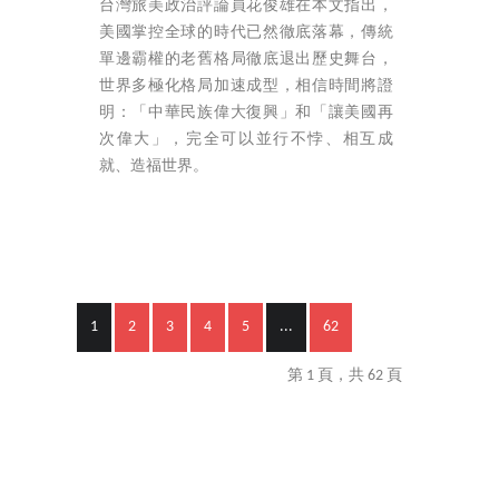
台灣旅美政治評論員花俊雄在本文指出，
美國掌控全球的時代已然徹底落幕，傳統
單邊霸權的老舊格局徹底退出歷史舞台，
世界多極化格局加速成型，相信時間將證
明：「中華民族偉大復興」和「讓美國再
次偉大」，完全可以並行不悖、相互成
就、造福世界。
1
2
3
4
5
...
62
第 1 頁，共 62 頁