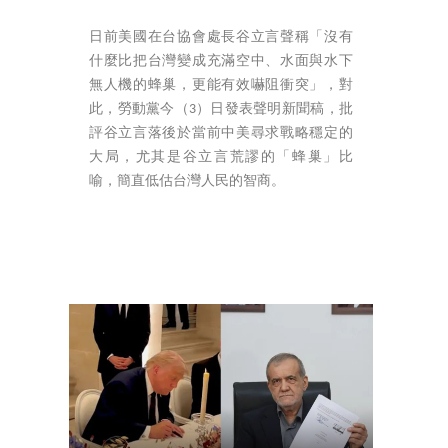
日前美國在台協會處長谷立言聲稱「沒有
什麼比把台灣變成充滿空中、水面與水下
無人機的蜂巢，更能有效嚇阻衝突」，對
此，勞動黨今（3）日發表聲明新聞稿，批
評谷立言落後於當前中美尋求戰略穩定的
大局，尤其是谷立言荒謬的「蜂巢」比
喻，簡直低估台灣人民的智商。