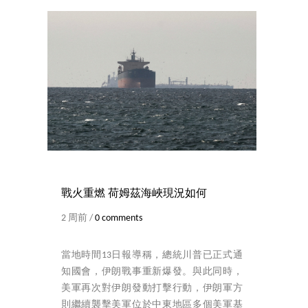
戰火重燃 荷姆茲海峽現況如何
2 周前 /
0 comments
當地時間13日報導稱，總統川普已正式通
知國會，伊朗戰事重新爆發。與此同時，
美軍再次對伊朗發動打擊行動，伊朗軍方
則繼續襲擊美軍位於中東地區多個美軍基