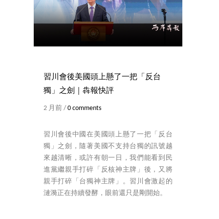
習川會後美國頭上懸了一把「反台
獨」之劍｜犇報快評
2 月前 /
0 comments
習川會後中國在美國頭上懸了一把「反台
獨」之劍，隨著美國不支持台獨的訊號越
來越清晰，或許有朝一日，我們能看到民
進黨繼親手打碎「反核神主牌」後，又將
親手打碎「台獨神主牌」。習川會激起的
漣漪正在持續發酵，眼前還只是剛開始。