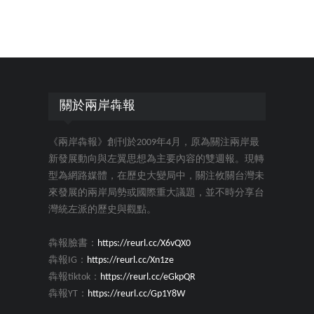
關於兩岸犇報
《兩岸犇報》創刊於2009年4月，原為關注兩岸最
新發展動向與左翼思想為主要內容的雙週報。現轉
型為網路媒體，在歷史大變局中，關注攸關台灣未
來發展的兩岸局勢或國際重大議題，並不時分享台
灣統左派的歷史與觀點。
犇報臉書：
https://reurl.cc/X6vQX0
犇報IG：
https://reurl.cc/Xn1ze
犇報tiktok：
https://reurl.cc/eGkpQR
犇報YT：
https://reurl.cc/Gp1Y8W