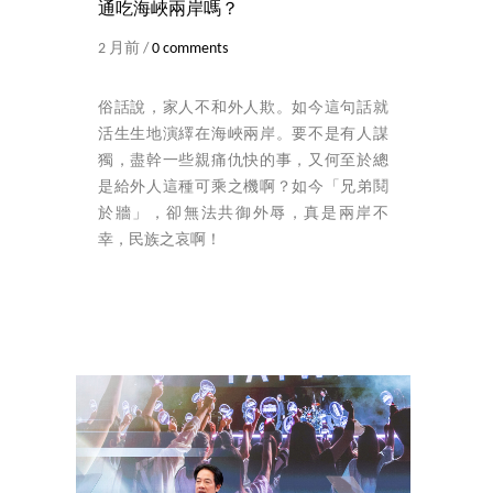
通吃海峽兩岸嗎？
2 月前 /
0 comments
俗話說，家人不和外人欺。如今這句話就
活生生地演繹在海峽兩岸。要不是有人謀
獨，盡幹一些親痛仇快的事，又何至於總
是給外人這種可乘之機啊？如今「兄弟鬩
於牆」，卻無法共御外辱，真是兩岸不
幸，民族之哀啊！