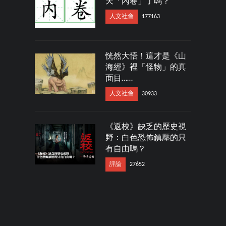
天「內卷」了嗎？
人文社會
177163
恍然大悟！這才是《山
海經》裡「怪物」的真
面目……
人文社會
30933
《返校》缺乏的歷史視
野：白色恐怖鎮壓的只
有自由嗎？
評論
27652