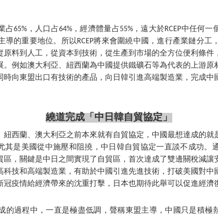
造業占65%，人口占64%，經濟體量占55%，遠大於RCEP中任何
乎主導的重要地位。所以RCEP將來會圍繞中國，進行產業鏈分工，
從原料到人工，從資本到技術，從生產到市場的全方位便利條件
展。例如澳大利亞、紐西蘭為中國提供鐵礦石等為代表的上游原
同時向東盟出口有技術的產品，向日韓引進高端製造業，完成中
繞道完成「中日韓自貿協定」
、紐西蘭、澳大利亞之前本來就有自貿協定，中國最想達成的就
尤其是美國從中施壓和阻撓，中日韓自貿協定一直談不成功。通過
貿區，關鍵是中日之間實現了自貿區，首次達成了雙邊關稅減讓
高科技和高端製造業，有助於中國引進先進技術，打破美國對中
新冠疫情給經濟帶來的沈重打擊，日本也期待此舉可以促進經濟
形成的過程中，一直是極盡低調，聲稱東盟主導，中國只是積極熱