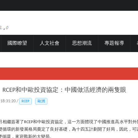
國際瞭望
人文社會
思想潮流
專題報導
RCEP和中歐投資協定：中國做活經濟的兩隻眼
 18:31:20 /
RCEP
歐洲
個月相繼簽署了RCEP和中歐投資協定，這一方面體現了中國推進高水平對
雙循環的新發展格局奠定了良好基礎，為十四五計劃開了好局，因此，可
雙循環，來迎戰新的大變局。