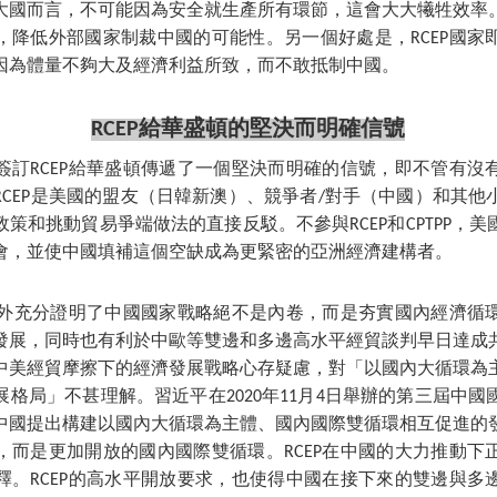
大國而言，不可能因為安全就生產所有環節，這會大大犧牲效率
，降低外部國家制裁中國的可能性。另一個好處是，RCEP國家
因為體量不夠大及經濟利益所致，而不敢抵制中國。
RCEP給華盛頓的堅決而明確信號
家簽訂RCEP給華盛頓傳遞了一個堅決而明確的信號，即不管有沒
RCEP是美國的盟友（日韓新澳）、競爭者/對手（中國）和其他
策和挑動貿易爭端做法的直接反駁。不參與RCEP和CPTPP，
會，並使中國填補這個空缺成為更緊密的亞洲經濟建構者。
國內外充分證明了中國國家戰略絕不是內卷，而是夯實國內經濟循
發展，同時也有利於中歐等雙邊和多邊高水平經貿談判早日達成
中美經貿摩擦下的經濟發展戰略心存疑慮，對「以國內大循環為
格局」不甚理解。習近平在2020年11月4日舉辦的第三屆中
中國提出構建以國內大循環為主體、國內國際雙循環相互促進的
，而是更加開放的國內國際雙循環。RCEP在中國的大力推動下
釋。RCEP的高水平開放要求，也使得中國在接下來的雙邊與多