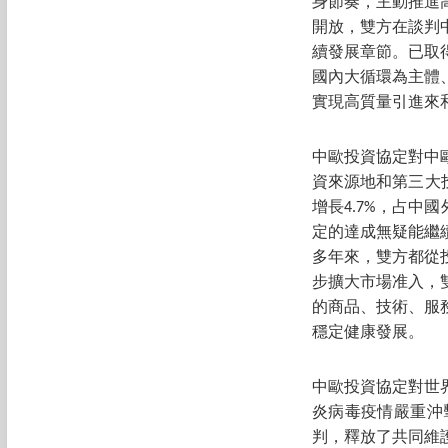
身節奏，主動推進
開放，雙方在談判
續發展章節。已取
國內大循環為主體
實現高質量引進來
中歐投資協定對中
資來源地和第三大投
增長4.7%，占中
定的達成無疑能繼
多年來，雙方都從
步擴大市場准入，
的商品、技術、服
穩定健康發展。
中歐投資協定對世
炎病毒疫情嚴重沖
判，釋放了共同維