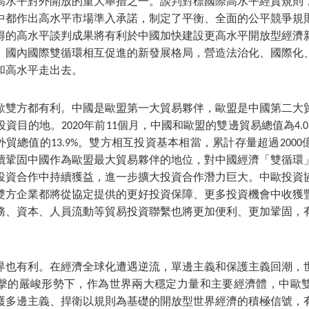
高水平對外開放的重大舉措之一。談判對標國際高水平經貿規則
中都作出高水平市場準入承諾，制定了平衡、全面的公平競爭規
得的高水平談判成果將有利於中國加快建設更高水平開放型經濟
、國內國際雙循環相互促進的新發展格局，營造法治化、國際化
和高水平走出去。
歐雙方都有利。中國是歐盟第一大貿易夥伴，歐盟是中國第二大
資目的地。2020年前11個月，中國和歐盟的雙邊貿易總值為4.
國外貿總值的13.9%。雙方相互投資基本相當，累計存量超過200
續鞏固中國作為歐盟最大貿易夥伴的地位，對中國經濟「雙循環
投資合作中持續獲益，進一步擴大投資合作潛力巨大。中歐投資
雙方企業都將從協定提供的更好投資保障、更多投資機會中收獲
務、資本、人員流動等貿易投資聯繫也將更加便利、更加鞏固，
界也有利。在經濟全球化遭遇逆流，單邊主義和保護主義回潮，
擊的嚴峻形勢下，作為世界兩大穩定力量和主要經濟體，中歐
護多邊主義、捍衛以規則為基礎的開放型世界經濟的積極信號，