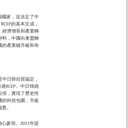
一個國家，這決定了中
RCEP的基本完成，
，經濟增長和產業轉
材料，中國向東盟轉
國的產業鏈升級和布
是中日韓自貿協定，
RCEP。中日韓繞
安排，實現了歷史性
國的科技包圍，升級
復甦。
心參與。2011年提