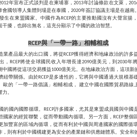
，2012年宣布正式談判是在柬埔寨，2013年討論條款在文萊，20
年參會國領導人集體到場是在泰國，2020年簽訂協議主場是在越
發生在東盟國家。中國作為RCEP的主要推動國沒有大聲宣揚
面干擾，也師出無名，這充分顯示了中國的政治智慧。
RCEP與「一帶一路」相輔相成
造業產品最大的出口國，將從RCEP獲得經濟和地緣政治的許多
，RCEP將使全球國民收入年增長達2090億美元，到2030
預測中國將從這項交易獲益1000億美元。在地緣政治方面，這項
濟紐帶關係。由於RCEP是多邊性的，它將與中國通過大規模基
、歐的「一帶一路倡議」相輔相成， 建立中國在國際貿易路線
響力。
中國的國內國際循環。RECP許多國家，尤其是東盟成員國與中
些國家的經貿聯繫，從而帶動國內循環。另一方面，RCEP整個
更加豐富的區域內循環，從而有利於中國與周邊國家的國際循環。
作，則有利於中國構建更為安全的產業鏈和供應鏈體系。安全和