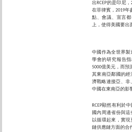
出RCEP的是印尼
在菲律賓，2019
點、會議、宣言都
上，使得美國要出
中國作為全世界製
學會的研究報告指出
5000億美元，而
其東南亞鄰國的經
濟戰略連接亞、非
中國在東南亞的影
RCEP顯然有利於
國內周邊省份與這
以循環起來，實現
鏈供應鏈方面的合