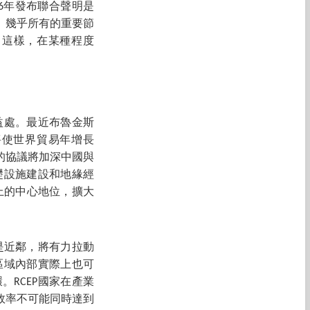
16年發布聯合聲明是
南。幾乎所有的重要節
，這樣，在某種程度
益處。最近布魯金斯
年將使世界貿易年增長
新的協議將加深中國與
礎設施建設和地緣經
上的中心地位，擴大
國是近鄰，將有力拉動
區域內部實際上也可
RCEP國家在產業
效率不可能同時達到