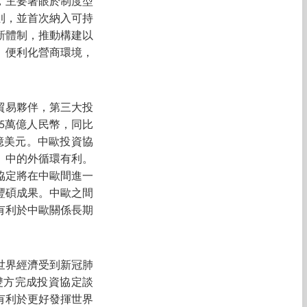
，主要著眼於制度型
則，並首次納入可持
新體制，推動構建以
、便利化營商環境，
貿易夥伴，第三大投
05萬億人民幣，同比
0億美元。中歐投資協
」中的外循環有利。
協定將在中歐間進一
豐碩成果。中歐之間
有利於中歐關係長期
世界經濟受到新冠肺
雙方完成投資協定談
有利於更好發揮世界