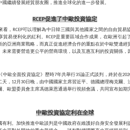
中國繼續發展經貿朋友圈，推進全球化的進一步發展。
RCEP促進了中歐投資協定
來看，RCEP可以理解為中日韓三國與其他國家之間的自由貿易
享貿易便利化的紅利。RCEP是重要區域合作成果，在歐洲引起
新的亞洲商業戰略，而真正促進經濟合作的重點在於中歐雙邊經
。未來需要營造更公平的營商環境，以及互惠互利的投資關係，
。
中歐全面投資協定》歷時7年共舉行35論正式談判，終於在20
二天，12月30日晚，由中國國家主席習近平、德國總理梅克爾
爾、歐盟委員會主席馮德萊恩通過舉行視頻會議，共同宣布如期
中歐投資協定利在全球
國有利。加快推進中歐談判是中國政府在維護好自身安全發展利