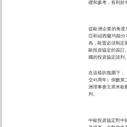
礎和參考，有利於
從歐洲企業的角度
亞和紐西蘭均能分
為，歐盟必須制定
歐投資協定的簽訂
國的投資協定談判
在這樣的氛圍下，《
交45周年）倒數第
洲理事會主席米歇
判。
中歐投資協定對中