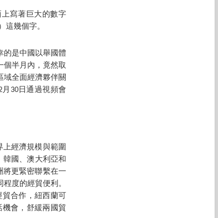
面上寫著巨大的數字
er）這幾個字。
幸的是中國以舉國體
一個半月內，竟然取
區域全面經濟夥伴關
，就是12月30日通過視頻會
。
著世界上經濟規模與範圍
本、韓國、澳大利亞和
亞洲將更緊密聯繫在一
同程度的經貿便利。
經貿合作，紐西蘭可
話機會，舒緩兩國貿