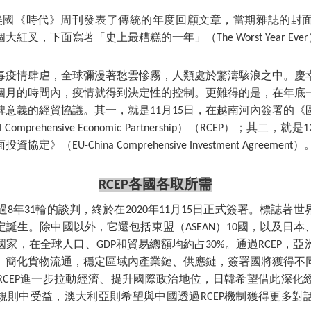
5日，美國《時代》周刊發表了傳統的年度回顧文章，當期雜誌的封
大紅叉，下面寫著「史上最糟糕的一年」（The Worst Year Ev
炎病毒疫情肆虐，全球彌漫著愁雲慘霧，人類處於驚濤駭浪之中。慶
個月的時間內，疫情就得到決定性的控制。更難得的是，在年底
碑意義的經貿協議。其一，就是11月15日，在越南河內簽署的《
 Comprehensive Economic Partnership）（RCEP）；其二
》（EU-China Comprehensive Investment Agreement）
RCEP各國各取所需
起經過8年31輪的談判，終於在2020年11月15日正式簽署。標誌
誕生。除中國以外，它還包括東盟（ASEAN）10國，以及日
國家，在全球人口、GDP和貿易總額均約占30%。通過RCEP，
、簡化貨物流通，穩定區域內產業鏈、供應鏈，簽署國將獲得不
RCEP進一步拉動經濟、提升國際政治地位，日韓希望借此深化
規則中受益，澳大利亞則希望與中國透過RCEP機制獲得更多對