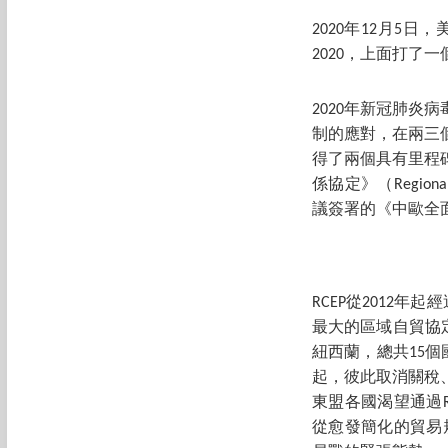
2020年12月
2020，上面打了一個
2020年新冠肺
制的應對，在兩三
得了兩個具有里程
係協定》（Regional
議簽署的《中歐全面投資協定
RCEP從2012年
最大的區域自貿協定
紐西蘭，總共15個
起，彼此取消關稅
東盟各國渴望通過
從愈發簡化的貿易