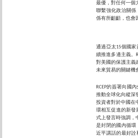
最優，對任何一個
聯繫強化政治關係
係有所齟齬，也會
通過亞太15個國
續推進多邊主義。
對美國的保護主義政
未來貿易的關鍵機
RCEP的簽署向
推動全球化向縱深
投資者對於中國在
環相互促進的新發展
式上發言時強調，
是封閉的國內循環
近平講話的最好詮