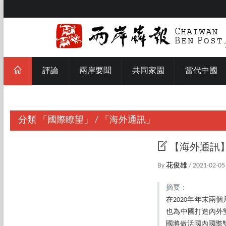
評論
兩岸要聞
共同家園
當代中國
分類
「國際瞭望」
/
「海外通訊」
【海外通訊】
By
花俊雄
/ 2021-02-05
摘要：
在2020年年末兩
也為中國打造內外
國將做活國內國際