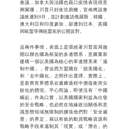
會議，加拿大與法國也藉口疫情表現得意
興闌珊，川普只好改弦易轍，宣佈將該會
議推遲到9月，並計劃邀請俄羅斯﹑韓國﹑
澳大利亞和印度參加，卻遭到日本、英國
與歐盟等傳統盟友的公開反對。
這兩件事情，表面上是環繞著川普當局拋
開以聯合國為框架的多邊體系，意圖重新
建構一個以美國為核心的單邊體系來「遏
制中國」，脅迫西方盟國在「脱美國化」
和「去中國化」之間作出選擇。實際上，
是新舊世界體系在遞嬗過程中價值衝突尖
銳化的體現。平心而論，即便沒有「中國
崛起」作為口實，以美國國家利益為出發
的安全戰略，也必然在地緣政治關係和意
識形態領域無限制的擴張他們對「安全威
脅」的界定，藉以有效的動員戰略資源和
戰略手段來遏制其「現實」或「潛在」的