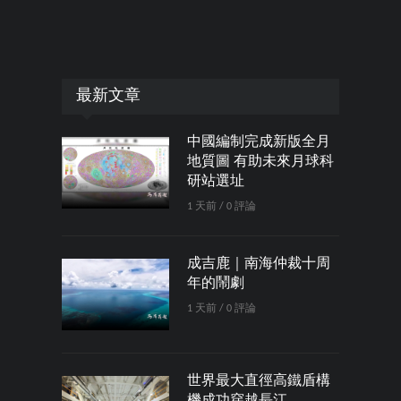
最新文章
中國編制完成新版全月
地質圖 有助未來月球科
研站選址
1 天前 / 0 評論
成吉鹿｜南海仲裁十周
年的鬧劇
1 天前 / 0 評論
世界最大直徑高鐵盾構
機成功穿越長江