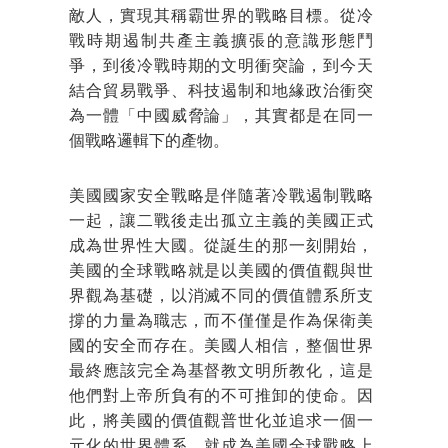
敵人，實現其稱霸世界的戰略目標。從冷
戰時期遏制共產主義擴張的意識形態鬥
爭，到後冷戰時期的文明衝突論，到今天
結合貿易戰爭、科技遏制和地緣政治衝突
為一體「中國威脅論」，其實都是在同一
個戰略邏輯下的產物。
美國國家安全戰略是伴隨著冷戰遏制戰略
一起，讓二戰後走出孤立主義的美國正式
成為世界性大國。從誕生的那一刻開始，
美國的全球戰略就是以美國的價值觀與世
界觀為基礎，以消滅不同的價值體系所支
撐的力量為職志，而不僅僅是作為保衛美
國的安全而存在。美國人相信，整個世界
最終應該完全為基督教文明所教化，這是
他們對上帝所負有的不可推卸的使命。因
此，將美國的價值觀普世化並追求一個一
元化的世界體系，就成為美國全球戰略上