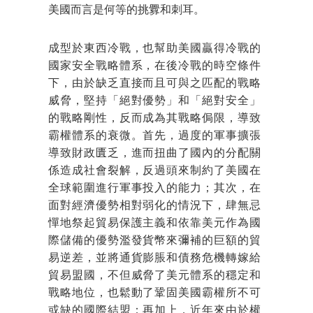
美國而言是何等的挑釁和刺耳。
成型於東西冷戰，也幫助美國贏得冷戰的
國家安全戰略體系，在後冷戰的時空條件
下，由於缺乏直接而且可與之匹配的戰略
威脅，堅持「絕對優勢」和「絕對安全」
的戰略剛性，反而成為其戰略侷限，導致
霸權體系的衰微。首先，過度的軍事擴張
導致財政匱乏，進而扭曲了國內的分配關
係造成社會裂解，反過頭來制約了美國在
全球範圍進行軍事投入的能力；其次，在
面對經濟優勢相對弱化的情況下，肆無忌
憚地祭起貿易保護主義和依靠美元作為國
際儲備的優勢濫發貨幣來彌補的巨額的貿
易逆差，並將通貨膨脹和債務危機轉嫁給
貿易盟國，不但威脅了美元體系的穩定和
戰略地位，也鬆動了鞏固美國霸權所不可
或缺的國際結盟；再加上，近年來由於權