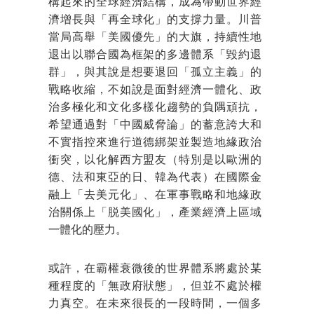
構起來的全球經濟結構，成為帶動世界經
濟增長與「再全球化」的支撐力量。川普
當局高舉「美國優先」的大旗，持續性地
退出以聯合國為框架的多邊體系「毀約退
群」，與其說是想要退回「孤立主義」的
戰略收縮，不如說是面對經濟一體化、政
治多極化和文化多樣化趨勢的負隅頑抗，
希望通過對「中國威脅論」的蓄意誇大和
不實指控來進行道德綁架並製造地緣政治
衝突，以化解西方盟友（特別是以歐洲的
德、法和東亞的日、韓為代表）在國際金
融上「去美元化」、在軍事戰略和地緣政
治關係上「脱美國化」，產業經濟上區域
一體化的壓力。
或許，在霸權衰微後的世界體系將處於某
種程度的「無政府狀態」，但並不處於權
力真空。在未來很長的一段時間，一個多