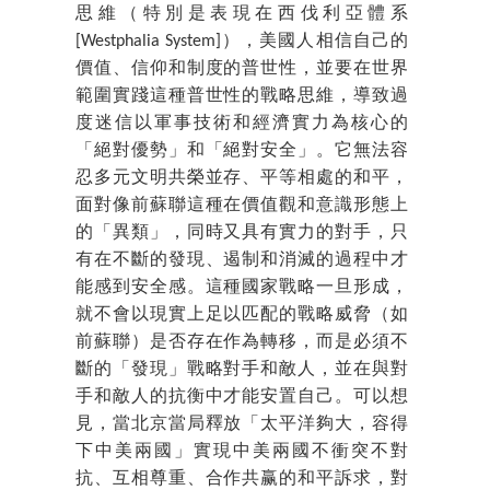
思維（特別是表現在西伐利亞體系
[Westphalia System]），美國人相信自己的
價值、信仰和制度的普世性，並要在世界
範圍實踐這種普世性的戰略思維，導致過
度迷信以軍事技術和經濟實力為核心的
「絕對優勢」和「絕對安全」。它無法容
忍多元文明共榮並存、平等相處的和平，
面對像前蘇聯這種在價值觀和意識形態上
的「異類」，同時又具有實力的對手，只
有在不斷的發現、遏制和消滅的過程中才
能感到安全感。這種國家戰略一旦形成，
就不會以現實上足以匹配的戰略威脅（如
前蘇聯）是否存在作為轉移，而是必須不
斷的「發現」戰略對手和敵人，並在與對
手和敵人的抗衡中才能安置自己。可以想
見，當北京當局釋放「太平洋夠大，容得
下中美兩國」實現中美兩國不衝突不對
抗、互相尊重、合作共赢的和平訴求，對