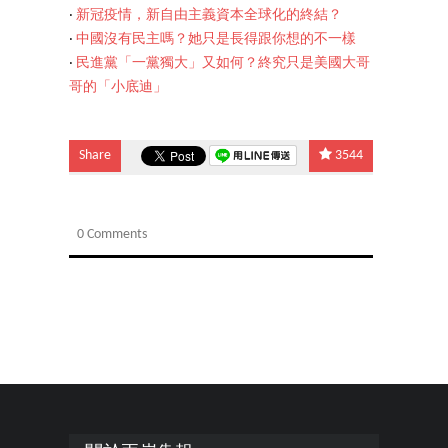
‧
新冠疫情，新自由主義資本全球化的終結？
‧
中國沒有民主嗎？她只是長得跟你想的不一樣
‧
民進黨「一黨獨大」又如何？終究只是美國大哥
哥的「小底迪」
Share
3544
0 Comments