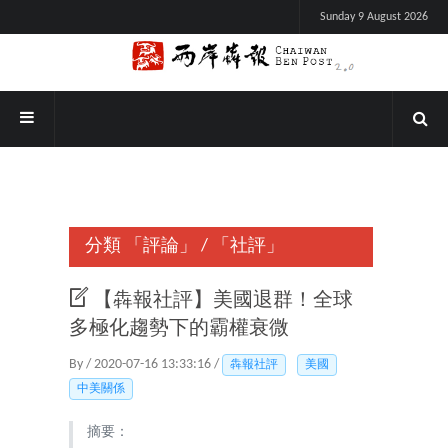
Sunday 9 August 2026
分類
「評論」
/
「社評」
【犇報社評】美國退群！全球
多極化趨勢下的霸權衰微
By / 2020-07-16 13:33:16 /
犇報社評
美國
中美關係
摘要：