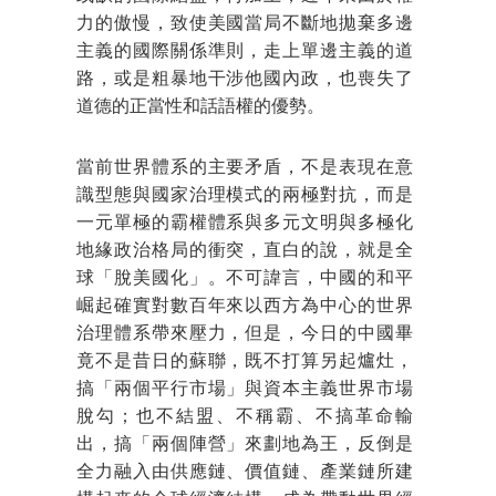
力的傲慢，致使美國當局不斷地拋棄多邊
主義的國際關係準則，走上單邊主義的道
路，或是粗暴地干涉他國內政，也喪失了
道德的正當性和話語權的優勢。
當前世界體系的主要矛盾，不是表現在意
識型態與國家治理模式的兩極對抗，而是
一元單極的霸權體系與多元文明與多極化
地緣政治格局的衝突，直白的說，就是全
球「脫美國化」。不可諱言，中國的和平
崛起確實對數百年來以西方為中心的世界
治理體系帶來壓力，但是，今日的中國畢
竟不是昔日的蘇聯，既不打算另起爐灶，
搞「兩個平行市場」與資本主義世界市場
脫勾；也不結盟、不稱霸、不搞革命輸
出，搞「兩個陣營」來劃地為王，反倒是
全力融入由供應鏈、價值鏈、產業鏈所建