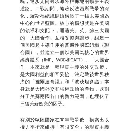
統，逐步走向尋求海外根據地的擴張主義
道路。二戰期間，隨著反法西斯戰爭的深
化，羅斯福總統開始構築了一幅以美國為
中心的世界藍圖。核心的構想就是在美國
的領導和支配下，通過美、英、蘇三大國
的「大國合作」互相妥協與讓步，組建一
個美國起主導作用的普遍性國際組織（聯
合國），並建立一個以美國為核心的世界
經濟體系（IMF、WDB和GATT）。「大國合
作」本來就是一種現實主義的外交政策，
是大國利益的相互妥協，決定戰後世界秩
序的「雅爾達會議」和「波茨坦會議」本
身就是大國外交和強權政治的產物，既劃
分了美蘇兩國各自的勢力範圍，也埋伏了
日後美蘇衝突的因子。
有別於歐陸國家在30年戰爭後，摸索出以
權力平衡來維持「有限安全」的現實主義