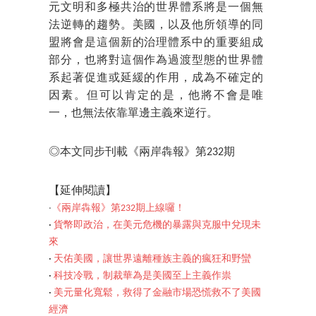
元文明和多極共治的世界體系將是一個無
法逆轉的趨勢。美國，以及他所領導的同
盟將會是這個新的治理體系中的重要組成
部分，也將對這個作為過渡型態的世界體
系起著促進或延緩的作用，成為不確定的
因素。但可以肯定的是，他將不會是唯
一，也無法依靠單邊主義來逆行。
◎本文同步刊載《兩岸犇報》第232期
【延伸閱讀】
‧
《兩岸犇報》第232期上線囉！
‧
貨幣即政治，在美元危機的暴露與克服中兌現未
來
‧
天佑美國，讓世界遠離種族主義的瘋狂和野蠻
‧
科技冷戰，制裁華為是美國至上主義作祟
‧
美元量化寬鬆，救得了金融市場恐慌救不了美國
經濟