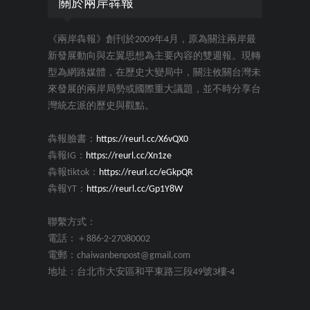
關於兩岸犇報
《兩岸犇報》創刊於2009年4月，原為關注兩岸最
新發展動向與左翼思想為主要內容的雙週報。現轉
型為網路媒體，在歷史大變局中，關注攸關台灣未
來發展的兩岸局勢或國際重大議題，並不時分享台
灣統左派的歷史與觀點。
犇報臉書：
https://reurl.cc/X6vQX0
犇報IG：
https://reurl.cc/Xn1ze
犇報tiktok：
https://reurl.cc/eGkpQR
犇報YT：
https://reurl.cc/Gp1Y8W
聯繫方式：
電話：＋886-2-27080002
電郵：chaiwanbenpost@gmail.com
地址：台北市大安區和平東路三段49號3樓-4