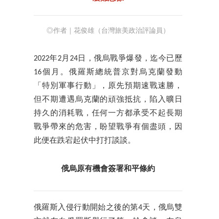
◎作者｜花俊雄（台灣旅美政治評論員）
2022年2月24日，俄烏戰爭爆發，迄今已歷
16個月。俄羅斯總統普京對烏克蘭發動
「特別軍事行動」，原先預期速戰速勝，
但不期遭遇烏克蘭的頑強抵抗，陷入曠日
持久的消耗戰，任何一方都承受不起長期
戰爭帶來的危害，盼望戰爭有個盡頭，因
此便在跌宕起伏中打打談談。
俄烏原有機會簽署和平條約
俄羅斯入侵行動開始之後的第4天，俄烏雙