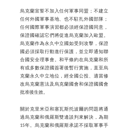
烏克蘭宣誓不加入任何軍事同盟；不建立
任何外國軍事基地、也不駐扎外國部隊；
任何國際軍事演習都必須經保證國同意，
保證國確認它們將促進烏克蘭加入歐盟。
烏克蘭作為永久中立國如受到攻擊，保證
國必須採取行動進行保護，並立即通知聯
合國安全理事會。和平條約在烏克蘭和所
有或多數保證國簽署後暫行實施，直至烏
克蘭永久中立地位，經全國公投、適當修
改烏克蘭憲法及烏克蘭國會和保證國國會
批准後生效。
關於克里米亞和塞瓦斯托波爾的問題將通
過烏克蘭和俄羅斯雙邊談判來解決，為期
15年。烏克蘭和俄羅斯承諾不採取軍事手