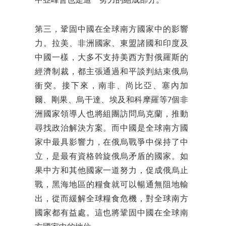
中亞峰會也是這一努力的組成部分。
第三，鞏固中國在全球南方國家中的影響
力。拉美、非洲國家、東盟諸國和印度及
中國一樣，大多不支持美西方對俄羅斯的
經濟制裁，都主張通過和平談判結束俄烏
衝突。接下來，南非、尚比亞、塞內加
爾、剛果、烏干達、埃及和科摩羅等7個非
洲國家領導人也將組團訪問烏克蘭，推動
尋找政治解決方案。而中國是全球南方國
家中最具影響力，在俄烏戰爭中保持了中
立，是最有資格斡旋俄烏矛盾的國家。如
果中方和其他國家一道努力，促成俄烏止
戰，黑海地區的糧食就可以暢通無阻地輸
出，從而緩解全球糧食危機，對全球南方
國家都有益處。這也將鞏固中國在全球南