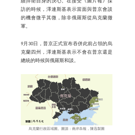
續捍衛自身的決心。在接受《圖片報》採
訪的時候，澤連斯基表示當面與普京會談
的機會微乎其微，除非俄羅斯從烏克蘭撤
軍。
9月30日，普京正式宣布吞併此前占領的烏
克蘭四州，澤連斯基表示不會在普京還是
總統的時候與俄羅斯和談。
烏克蘭行政區域圖。圖源：兩岸犇報，陳迅製圖