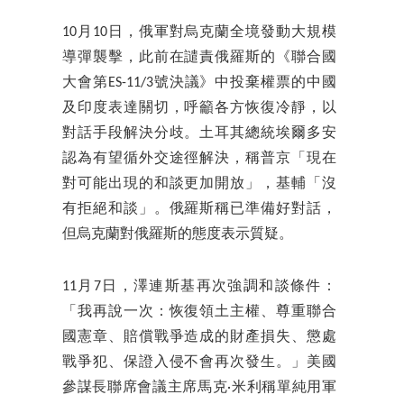
10月10日，俄軍對烏克蘭全境發動大規模
導彈襲擊，此前在譴責俄羅斯的《聯合國
大會第ES-11/3號決議》中投棄權票的中國
及印度表達關切，呼籲各方恢復冷靜，以
對話手段解決分歧。土耳其總統埃爾多安
認為有望循外交途徑解決，稱普京「現在
對可能出現的和談更加開放」，基輔「沒
有拒絕和談」。俄羅斯稱已準備好對話，
但烏克蘭對俄羅斯的態度表示質疑。
11月7日，澤連斯基再次強調和談條件：
「我再說一次：恢復領土主權、尊重聯合
國憲章、賠償戰爭造成的財產損失、懲處
戰爭犯、保證入侵不會再次發生。」美國
參謀長聯席會議主席馬克·米利稱單純用軍