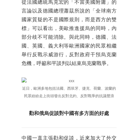
從法國總統馬克宏的「不當美國附庸」的
言論以及德國總理蕭茲所說的「全球南方
國家質疑的不是國際規則，而是西方的雙
標」可以看出，美歐推進援烏的同時，內
部分歧不可能消除。與此同時，德國、法
國、英國、義大利等歐洲國家的民眾相繼
舉行反戰示威游行，反對政府干預烏克蘭
危機，呼籲和平談判以結束烏克蘭戰爭。
近日，歐洲多地包括法國、西班牙、捷克、荷蘭、波蘭的
民眾紛紛走上街頭發出反對北約、反對戰爭的抗議聲浪
勸和俄烏促談對中國有多方面的好處
中國一直主張勸和促談，近來加大了外交