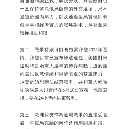
將通過和談止戰，解決分歧。拜登政府也
一直保持解決俄烏衝突的外交選項，只不
過迫於國內壓力，以及通過援烏實現削弱
俄軍事和經濟實力的戰略訴求，拜登並未
積極推動和談。
第二，戰爭持續可能會拖累拜登2024年選
情。拜登目前已宣布競選連任，美國對烏
援助將是兩黨大選年的博弈焦點，迫於國
內選民反戰情緒和經濟衰退的雙重壓力，
拜登必須想辦法結束戰爭。共和黨大幅領
先的候選人川普已在6月10日宣布，他當選
後，要在24小時內結束戰爭。
第三，歐洲盟友作為這場戰爭的直接受害
者，軍援烏克蘭的同時會施壓開展和談。