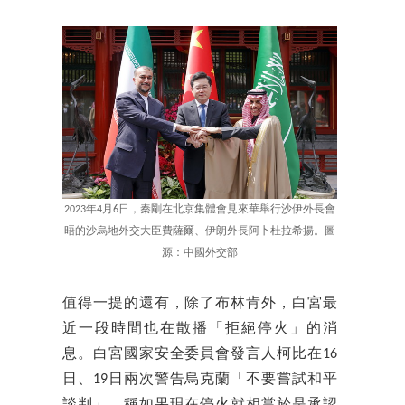
2023年4月6日，秦剛在北京集體會見來華舉行沙伊外長會
晤的沙烏地外交大臣費薩爾、伊朗外長阿卜杜拉希揚。圖
源：中國外交部
值得一提的還有，除了布林肯外，白宮最
近一段時間也在散播「拒絕停火」的消
息。白宮國家安全委員會發言人柯比在16
日、19日兩次警告烏克蘭「不要嘗試和平
談判」，稱如果現在停火就相當於是承認