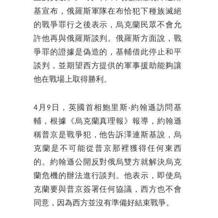
基宣布，俄羅斯軍隊在布恰犯下種族滅絕
的戰爭罪行之後表示，烏克蘭民眾不會允
許他再與俄羅斯談判。俄羅斯方面說，戰
爭罪的證據是偽造的，基輔借此停止和平
談判，並期望西方提供的軍事援助能夠讓
他在戰場上取得勝利。
4月9日，英國首相鮑里斯·約翰遜訪問基
輔，根據《烏克蘭真理報》報導，約翰遜
稱普京是戰爭犯，他告訴澤連斯基說，烏
克蘭是不可能從普京那裡獲得任何東西
的。約翰遜公開反對俄烏雙方就解決烏克
蘭危機的辦法進行談判。他表示，即使烏
克蘭要與普京簽署任何協議，西方也不會
同意，因為西方並沒有準備好結束戰爭。