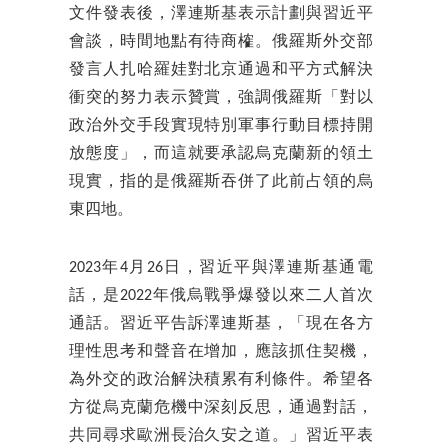
文件發表後，澤連斯基表示計劃與習近平
會談，時間地點有待商榷。俄羅斯外交部
發言人扎哈羅娃對北京通過和平方式解決
衝突的努力表示贊賞，強調俄羅斯「對以
政治外交手段實現特別軍事行動目標持開
放態度」，而這就要承認烏克蘭新的領土
現實，指的是俄羅斯吞併了此前占領的烏
東四地。
2023年4月26日，習近平與澤連斯基通電
話，是2022年俄烏戰爭爆發以來二人首次
通話。習近平告訴澤連斯基，「現在各方
理性思考和聲音在增加，應該抓住契機，
為外交的政治解決積累有利條件。希望各
方從烏克蘭危機中深刻反思，通過對話，
共同尋求歐洲長治久安之道。」習近平表