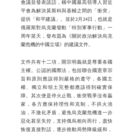
會議並發表談話，稱中國最高領導人習近
平會為解決莫斯科與基輔之間的「衝突」
提供「和平建議」。並於2月24日，也就是
俄羅斯對烏克蘭發動「特別軍事行動」一
周年當天，發布題為《關於政治解決烏克
蘭危機的中國立場》的建議文件。
文件共有十二項，開宗明義就是尊重各國
主權。公認的國際法，包括聯合國憲章宗
旨和原則應該得到嚴格的遵守，各國主
權、獨立和領土完整都應該得到確實保
障。其次便是停火止戰，衝突戰爭沒有贏
家，各方應保持理性和克制，不拱火澆
油，不激化矛盾，避免烏克蘭危機進一步
惡化甚至失控，支持俄烏相向而行，盡快
恢復直接對話，逐步推動局勢降級緩和，