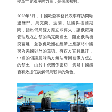
變革世界秩序的力量，是個未知數。
2023年5月，中國歐亞事務代表李輝訪問歐
盟總部、烏克蘭、波蘭、法國與德國期
間，指出俄烏雙方應立即停火，讓俄羅斯
管理現在占領的烏克蘭國土，阻止俄烏衝
突蔓延，並敦促歐洲在經濟上應該將中國
視為美國以外的選項。有西方官員批評，
中國的倡議意味烏方無法奪回被俄方侵占
的領土，由於中俄關係密切，質疑中國能
否有效擔任調解俄烏戰爭的角色。