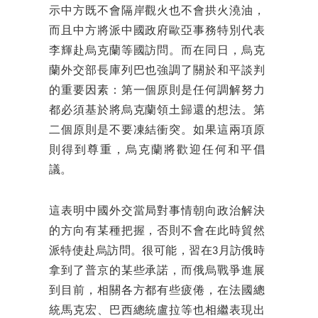
示中方既不會隔岸觀火也不會拱火澆油，
而且中方將派中國政府歐亞事務特別代表
李輝赴烏克蘭等國訪問。而在同日，烏克
蘭外交部長庫列巴也強調了關於和平談判
的重要因素：第一個原則是任何調解努力
都必須基於將烏克蘭領土歸還的想法。第
二個原則是不要凍結衝突。如果這兩項原
則得到尊重，烏克蘭將歡迎任何和平倡
議。
這表明中國外交當局對事情朝向政治解決
的方向有某種把握，否則不會在此時貿然
派特使赴烏訪問。很可能，習在3月訪俄時
拿到了普京的某些承諾，而俄烏戰爭進展
到目前，相關各方都有些疲倦，在法國總
統馬克宏、巴西總統盧拉等也相繼表現出