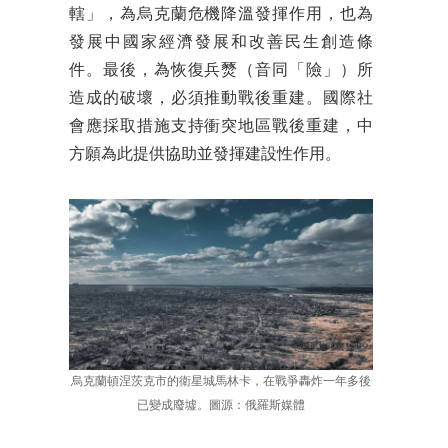
轄」，為烏克蘭危機降溫發揮作用，也為
發展中國家經濟發展和改善民生創造條
件。最後，為恢復兵燹（音同「險」）所
造成的破壞，必須推動戰後重建。國際社
會應採取措施支持衝突地區戰後重建，中
方願為此提供協助並發揮建設性作用。
烏克蘭頓涅茨克市的衛星城馬林卡，在戰爭轟炸一年多後
已變成廢墟。圖源：俄羅斯媒體