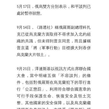
5月17日，俄烏雙方分別表示，和平談判已
處於暫停狀態。
9月14日，《路透社》稱俄羅斯副總理科扎
克已從烏克蘭方面取得不尋求加入北約組
織的共識，但未得到普京同意，而且據稱
普京還「將（軍事行動）目標擴大到吞併
烏克蘭大片領土」。
9月21日，澤連斯基以視訊方式出席聯合國
大會，當中明確五個「不容談判」的條
件，包括對俄羅斯在烏克蘭犯下的罪行進
行「公正懲罰」、利用符合聯合國憲章的
可行手段保護生命、恢復安全及領土完
整、其他國家的安全保障，以及烏克蘭繼