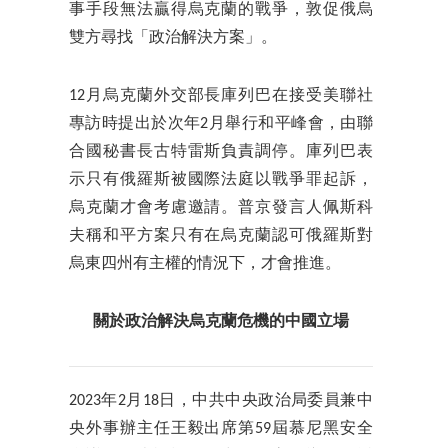
事手段無法贏得烏克蘭的戰爭，敦促俄烏
雙方尋找「政治解決方案」。
12月烏克蘭外交部長庫列巴在接受美聯社
專訪時提出於次年2月舉行和平峰會，由聯
合國秘書長古特雷斯負責調停。庫列巴表
示只有俄羅斯被國際法庭以戰爭罪起訴，
烏克蘭才會考慮邀請。普京發言人佩斯科
夫稱和平方案只有在烏克蘭認可俄羅斯對
烏東四州有主權的情況下，才會推進。
關於政治解決烏克蘭危機的中國立場
2023年2月18日，中共中央政治局委員兼中
央外事辦主任王毅出席第59屆慕尼黑安全