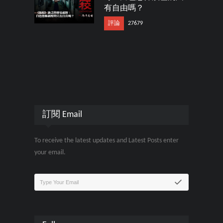
有自由嗎？
評論
27679
訂閱 Email
To receive the latest updates and Latest Posts enter
your email.