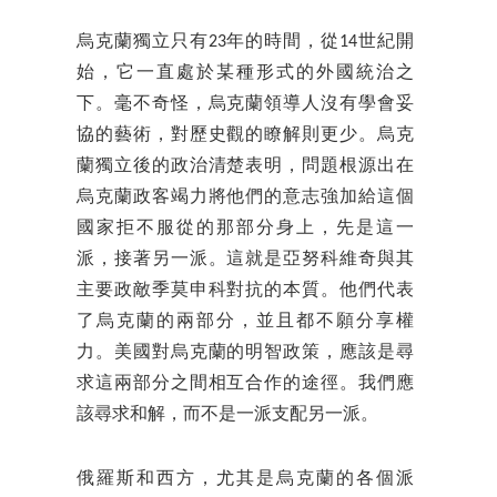
烏克蘭獨立只有23年的時間，從14世紀開
始，它一直處於某種形式的外國統治之
下。毫不奇怪，烏克蘭領導人沒有學會妥
協的藝術，對歷史觀的瞭解則更少。烏克
蘭獨立後的政治清楚表明，問題根源出在
烏克蘭政客竭力將他們的意志強加給這個
國家拒不服從的那部分身上，先是這一
派，接著另一派。這就是亞努科維奇與其
主要政敵季莫申科對抗的本質。他們代表
了烏克蘭的兩部分，並且都不願分享權
力。美國對烏克蘭的明智政策，應該是尋
求這兩部分之間相互合作的途徑。我們應
該尋求和解，而不是一派支配另一派。
俄羅斯和西方，尤其是烏克蘭的各個派