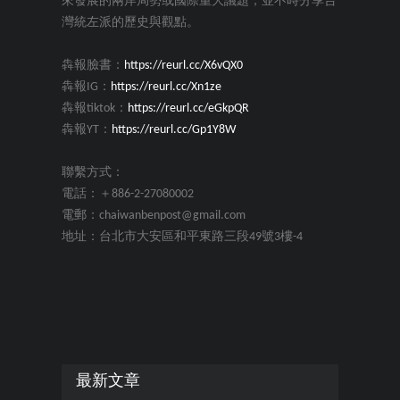
來發展的兩岸局勢或國際重大議題，並不時分享台
灣統左派的歷史與觀點。
犇報臉書：
https://reurl.cc/X6vQX0
犇報IG：
https://reurl.cc/Xn1ze
犇報tiktok：
https://reurl.cc/eGkpQR
犇報YT：
https://reurl.cc/Gp1Y8W
聯繫方式：
電話：＋886-2-27080002
電郵：chaiwanbenpost@gmail.com
地址：台北市大安區和平東路三段49號3樓-4
最新文章