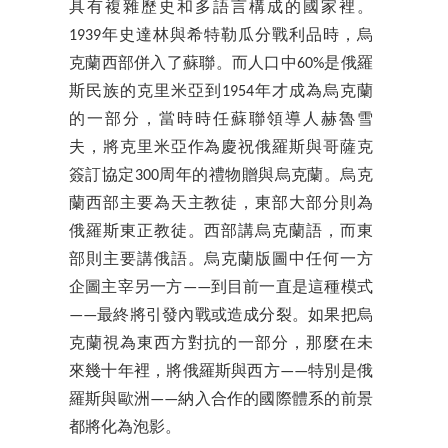
具有複雜歷史和多語言構成的國家裡。
1939年史達林與希特勒瓜分戰利品時，烏
克蘭西部併入了蘇聯。而人口中60%是俄羅
斯民族的克里米亞到1954年才成為烏克蘭
的一部分，當時時任蘇聯領導人赫魯雪
夫，將克里米亞作為慶祝俄羅斯與哥薩克
簽訂協定300周年的禮物贈與烏克蘭。烏克
蘭西部主要為天主教徒，東部大部分則為
俄羅斯東正教徒。西部講烏克蘭語，而東
部則主要講俄語。烏克蘭版圖中任何一方
企圖主宰另一方——到目前一直是這種模式
——最終將引發內戰或造成分裂。如果把烏
克蘭視為東西方對抗的一部分，那麼在未
來幾十年裡，將俄羅斯與西方——特別是俄
羅斯與歐洲——納入合作的國際體系的前景
都將化為泡影。