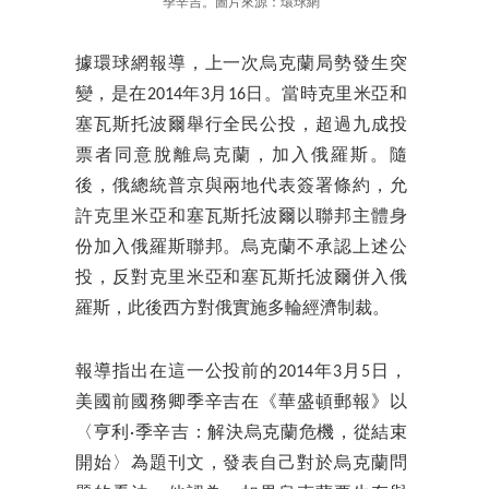
季辛吉。圖片來源：環球網
據環球網報導，上一次烏克蘭局勢發生突
變，是在2014年3月16日。當時克里米亞和
塞瓦斯托波爾舉行全民公投，超過九成投
票者同意脫離烏克蘭，加入俄羅斯。隨
後，俄總統普京與兩地代表簽署條約，允
許克里米亞和塞瓦斯托波爾以聯邦主體身
份加入俄羅斯聯邦。烏克蘭不承認上述公
投，反對克里米亞和塞瓦斯托波爾併入俄
羅斯，此後西方對俄實施多輪經濟制裁。
報導指出在這一公投前的2014年3月5日，
美國前國務卿季辛吉在《華盛頓郵報》以
〈亨利·季辛吉：解決烏克蘭危機，從結束
開始〉為題刊文，發表自己對於烏克蘭問