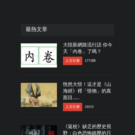
最熱文章
大陸新網路流行語 你今
天「內卷」了嗎？
人文社會
177188
恍然大悟！這才是《山
海經》裡「怪物」的真
面目……
人文社會
31015
《返校》缺乏的歷史視
野：白色恐怖鎮壓的只