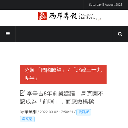
Saturday 8 August 2026
分類
「國際瞭望」
/
「北緯三十九
度半」
季辛吉8年前就建議：烏克蘭不
該成為「前哨」，而應做橋樑
By
環球網
/ 2022-03-02 17:50:21 /
俄羅斯
烏克蘭