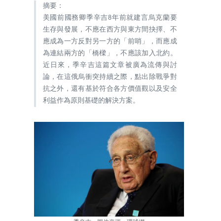
摘要：
美國前國務卿季辛吉8年前就建言烏克蘭要
生存與發展，不應在西方與東方間抉擇、不
應成為一方反對另一方的「前哨」，而應成
為連結兩方的「橋樑」，不應該加入北約。
近日來，季辛吉這篇文章被廣為流傳與討
論，在這俄烏衝突持續之際，點出除戰爭對
抗之外，還有基於符合各方價值觀以及安全
利益作為原則基礎的解決方案。