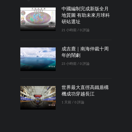
中國編制完成新版全月
地質圖 有助未來月球科
研站選址
21 小時前 / 0 評論
成吉鹿｜南海仲裁十周
年的鬧劇
23 小時前 / 0 評論
世界最大直徑高鐵盾構
機成功穿越長江
1 天前 / 0 評論