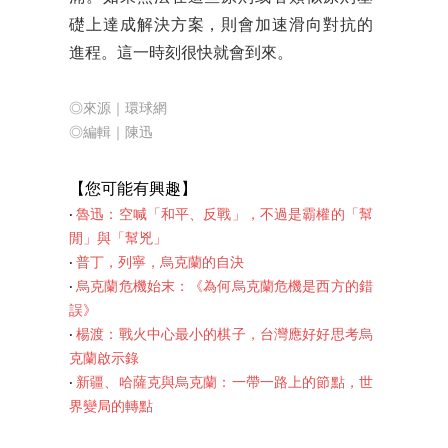
礎上達成解決方案，則會加速滑向對抗的
進程。這一時刻很快就會到來。
◎來源｜環球網
◎編輯｜陳迅
【您可能有興趣】
‧
魯迅：空喊「和平、反戰」，不過是霸權的「幫
閒」與「幫兇」
‧
普丁，列寧，烏克蘭的自決
‧
烏克蘭危機始末：《為何烏克蘭危機是西方的錯
誤》
‧
楊渡：戰火中心最小的棋子，台灣應好好思考烏
克蘭啟示錄
‧
新疆、哈薩克與烏克蘭：一帶一路上的節點，世
界變局的轉點