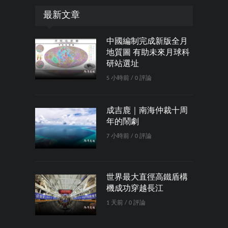
最新文章
中國編制完成新版全月
地質圖 有助未來月球科
研站選址
5 小時前 / 0 評論
成吉鹿｜南海仲裁十周
年的鬧劇
7 小時前 / 0 評論
世界最大直徑高鐵盾構
機成功穿越長江
1 天前 / 0 評論