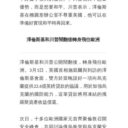
優勢，而是想要和平。川普表示，澤倫斯
基在橢圓形辦公室不尊重美國，他可以在
準備好實現和平時再回來。
澤倫斯基和川普鬧翻後轉身飛往歐洲
澤倫斯基和川普公開鬧翻後，轉身飛往歐
洲。3月1日，英國首相施凱爾與到訪的澤
倫斯基會面，雙方於當晚談好一項向烏克
蘭提供22.6億英鎊貸款的協議，用於加強烏
克蘭的國防能力，這筆貸款將用凍結的俄
羅斯資產收益償還。
次日，十多位歐洲國家元首齊聚倫敦召開
安全峰會，共同討論俄烏衝突和烏克蘭安