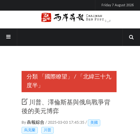
Friday 7 August 2026
分類
「國際瞭望」
/
「北緯三十九
度半」
川普、澤倫斯基與俄烏戰爭背
後的美元博弈
By
犇報綜合
/ 2025-03-03 17:45:35 /
美國
烏克蘭
川普