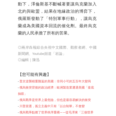
動下，澤倫斯基不斷喊著要讓烏克蘭加入
北約與歐盟，結果在地緣政治的博弈下，
俄羅斯發動了「特別軍事行動」，讓烏克
蘭成為美國資本回流的催化劑。最終烏克
蘭的人民承擔了所有的苦果。
◎兩岸犇報綜合央視中文國際、觀察者網、中國
新聞網、Youtube頻道「岩論」
◎編輯｜陳迅
【
您可能有興趣】
‧
普京逆襲積重難返的美國：非同小可的五百年大變局
‧
俄烏衝突背後的政治經濟：歐洲製造業遭遇美國「釜底
抽薪」
‧
俄烏戰爭是世界上最危險，但也是最容易解決的衝突
‧
川普當選，孤立主義中只有「以台制華」不會變
‧
俄烏戰爭點燃了世界秩序重構——從毛澤東「三個世界