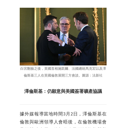
白宮翻臉之後，英國首相施凱爾、法國總統馬克宏以及澤
倫斯基三人在英國倫敦展開三方會談。圖源：法新社
澤倫斯基：仍願意與美國簽署礦產協議
據外媒報導當地時間3月2日，澤倫斯基在
倫敦與歐洲領導人會晤後，在倫敦機場會