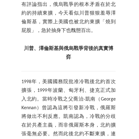
有評論指出，俄烏戰爭的根本矛盾在於北
約的持續東擴，今天看似川普狠狠羞辱澤
倫斯基，實際上美國也被北約東擴「燒到
屁股」，急於抽身下也醜態百出。
川普、澤倫斯基與俄烏戰爭背後的真實博
弈
1998年，美國國務院批准冷戰後北約首次
擴張，1999年波蘭、匈牙利、捷克正式加
入北約。當時冷戰之父喬治·凱南（George
Kennan）曾認為這將引發新冷戰，俄羅斯
將做出不利反應。凱南認為，冷戰的分歧
在於共產主義，而非俄羅斯本身，北約擴
張毫無必要。然而此後北約不斷東擴，連