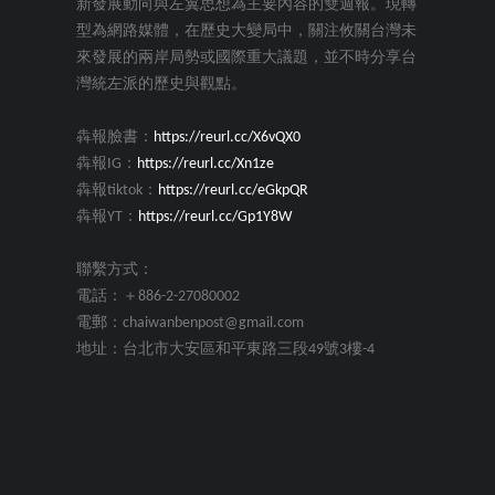
新發展動向與左翼思想為主要內容的雙週報。現轉
型為網路媒體，在歷史大變局中，關注攸關台灣未
來發展的兩岸局勢或國際重大議題，並不時分享台
灣統左派的歷史與觀點。
犇報臉書：
https://reurl.cc/X6vQX0
犇報IG：
https://reurl.cc/Xn1ze
犇報tiktok：
https://reurl.cc/eGkpQR
犇報YT：
https://reurl.cc/Gp1Y8W
聯繫方式：
電話：＋886-2-27080002
電郵：chaiwanbenpost@gmail.com
地址：台北市大安區和平東路三段49號3樓-4