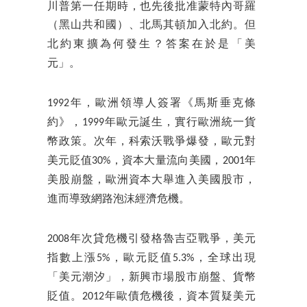
川普第一任期時，也先後批准蒙特內哥羅
（黑山共和國）、北馬其頓加入北約。
但
北約東擴為何發生？答案在於是「美
元」。
1992年，歐洲領導人簽署《馬斯垂克條
約》，1999年歐元誕生，實行歐洲統一貨
幣政策。次年，科索沃戰爭爆發，歐元對
美元貶值30%，資本大量流向美國，2001年
美股崩盤，歐洲資本大舉進入美國股市，
進而導致網路泡沫經濟危機。
2008年次貸危機引發格魯吉亞戰爭，美元
指數上漲5%，歐元貶值5.3%，全球出現
「美元潮汐」，新興市場股市崩盤、貨幣
貶值。2012年歐債危機後，資本質疑美元