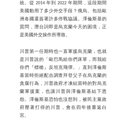
統。從 2014 年到 2022 年期間，這段期間
美國動用了多少外交手段？俄烏、包括歐
洲各國還簽署許多停戰協議。澤倫斯基的
質問，潛台詞即是烏克蘭今天的困境，正
是美國外交操作所導致。
川普第一任期時也一直軍援烏克蘭，也就
是川普說的「歐巴馬給你們床單，而我給
你們『標槍』反坦克飛彈。」直到澤倫斯
基當時拒絕配合調查拜登父子在烏克蘭的
貪腐行為，川普政府才凍結當時的對烏克
蘭軍援案，也讓川普與澤倫斯基結下恩
怨。澤倫斯基恐怕也沒想到，被民主黨政
府壓著打得的川普，會在四年後重返白
宮。