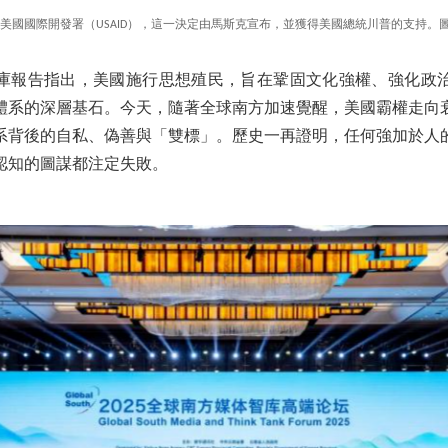
國國際開發署（USAID），這一決定由馬斯克宣布，並獲得美國總統川普的支持。圖源：Ale
庫報告指出，美國施行思想殖民，旨在鞏固文化強權、強化政
體系的深層基石。今天，隨著全球南方加速覺醒，美國霸權走向
系背後的自私、偽善與「雙標」。歷史一再證明，任何強加於人
認知的圖謀都注定失敗。