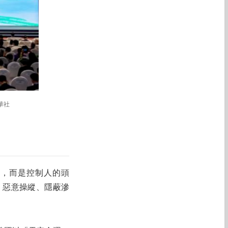
華社
濟，而是控制人的頭
、惡意操縱、隱蔽滲