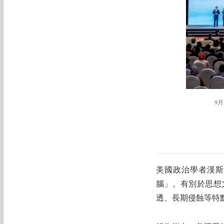
9
美國政治學者漢斯
腦」。有別於思想
透、長期侵蝕等特