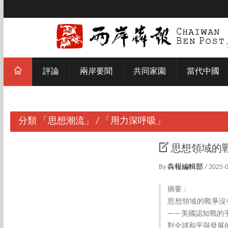
評論
兩岸要聞
共同家園
當代中國
分類
「思想潮流」
/
「用力深呼吸」
思想領域的
By
犇報編輯部
/ 2025-
摘要：
思想領域的戰爭沒
——美國認知戰的
對全球和平與發展