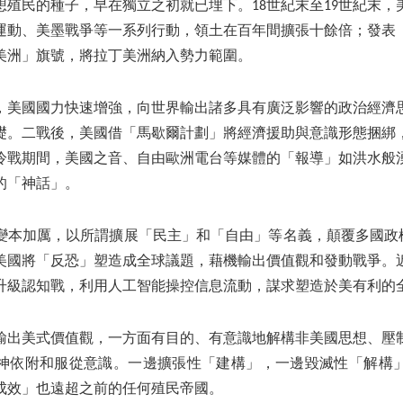
想殖民的種子，早在獨立之初就已埋下。18世紀末至19世紀末，
運動、美墨戰爭等一系列行動，領土在百年間擴張十餘倍；發表
美洲」旗號，將拉丁美洲納入勢力範圍。
，美國國力快速增強，向世界輸出諸多具有廣泛影響的政治經濟
礎。二戰後，美國借「馬歇爾計劃」將經濟援助與意識形態捆綁
冷戰期間，美國之音、自由歐洲電台等媒體的「報導」如洪水般
的「神話」。
本加厲，以所謂擴展「民主」和「自由」等名義，顛覆多國政權。2
美國將「反恐」塑造成全球議題，藉機輸出價值觀和發動戰爭。
升級認知戰，利用人工智能操控信息流動，謀求塑造於美有利的
輸出美式價值觀，一方面有目的、有意識地解構非美國思想、壓
神依附和服從意識。一邊擴張性「建構」，一邊毀滅性「解構
成效」也遠超之前的任何殖民帝國。