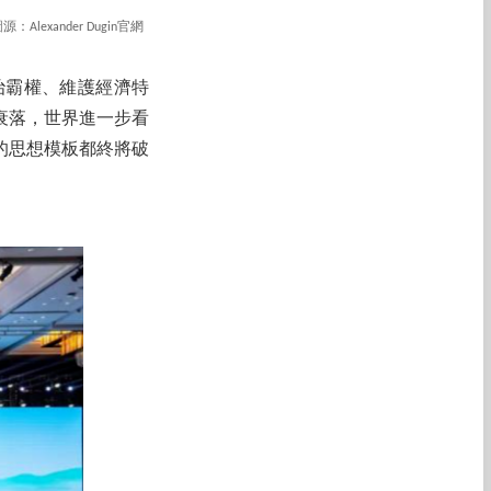
xander Dugin官網
治霸權、維護經濟特
衰落，世界進一步看
的思想模板都終將破