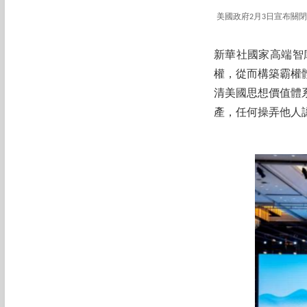
美國政府2月3日宣布關閉美
新華社國家高端智
權，從而構築霸權
清美國思想價值體
產，任何操弄他人