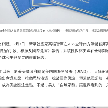
025全球南方媒體智庫高端論壇上發布《思想殖民——美國認知戰的手段、根源及國際
硝煙。9月7日，新華社國家高端智庫在2025全球南方媒體智
知戰的手段、根源及國際危害》報告，系統性揭露美國在全球開
全球和平與發展的嚴重危害。
年以來，隨著美國政府關閉美國國際開發署（USAID）、大幅縮
輸出意識形態、推動思想滲透、操縱國際輿論、塑造他國認知，
，成為輿論關注焦點。不過，美方「自曝家醜」讓世界看到的，