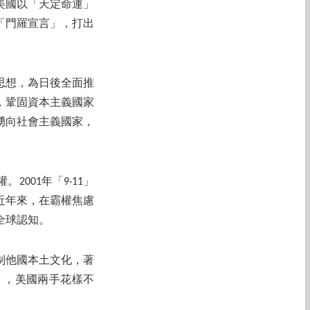
美國以「天定命運」
「門羅宣言」，打出
思想，為日後全面推
，鞏固資本主義國家
湧向社會主義國家，
001年「9·11」
近年來，在霸權焦慮
全球認知。
制他國本土文化，著
」，美國兩手花樣不