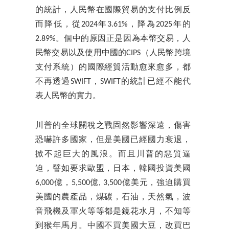
的統計，人民幣在國際貿易的支付比例反
而降低，從2024年3.61%，降為2025年的
2.89%。個中的原因正是因為本幣交易，人
民幣交易以及使用中國的CIPS（人民幣跨境
支付系統）的國際經貿活動愈來愈多，都
不再透過SWIFT，SWIFT的統計已經不能代
表人民幣的實力。
川普的全球關稅之戰固然影響深遠，傷害
恐嚇許多國家，但是美國已經國力衰退，
掀不起巨大的風浪。而且川普的惡質逼
迫，譬如要求歐盟，日本，韓國投資美國
6,000億，5,500億, 3,500億美元，強迫購買
美國的農產品，煤碳，石油，天然氣，波
音飛機及軍火等等都是鏡花水月，不知等
到猴年馬月。中國不買美國大豆，改買巴