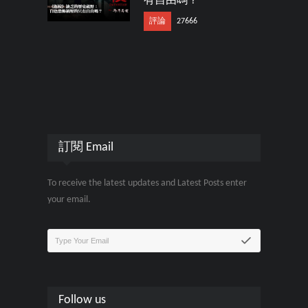
有自由嗎？
評論
27666
訂閱 Email
To receive the latest updates and Latest Posts enter
your email.
Follow us