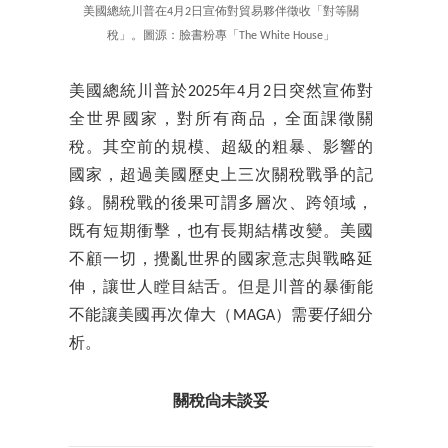
美國總統川普在4月2日宣佈對貿易夥伴徵收「對等關
稅」。圖源：臉書粉專「The White House」
美國總統川普於2025年4月2日突然宣佈對
全世界國家，對所有商品，全面課徵關
稅。其空前的規模、超級的粗暴、影響的
國家，超過美國歷史上三次關稅戰爭的記
錄。關稅戰的後果可謂多層次、跨領域，
既有短期衝擊，也有長期結構改變。美國
不顧一切，攪亂世界的國家意志與戰略延
伸，讓世人瞠目結舌。但是川普的暴衝能
不能讓美國再次偉大（MAGA）需要仔細分
析。
關稅尙未談妥