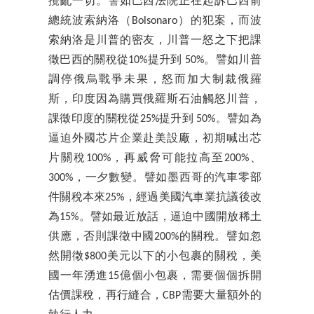
攪亂一切。譬如巴西法院正在起訴巴西前
總統波索納洛（Bolsonaro）的犯案，而波
索納洛是川普的密友，川普一怒之下把課
徵巴西的關稅從10%提升到 50%。譬如川普
調停俄烏戰爭未果，怒而加大制裁俄羅
斯，印度因為購買俄羅斯石油觸怒川普，
課徵印度的關稅從25%提升到 50%。譬如為
逼迫外國芯片企業赴美設廠，初期喊出芯
片關稅100%，再威脅可能拉高至200%、
300%，一夕數變。譬如墨西哥的汽車零部
件關稅本來25%，經過美國汽車業抗議後改
為15%。譬如最近放話，逼迫中國開放稀土
供應，否則課徵中國200%的關稅。譬如忽
然開徵$800美元以下的小包裹的關稅，美
國一年湧進15億個小包裹，需要個個拆開
估價課稅，再行縫合，CBP需要大量額外的