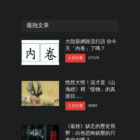
最熱文章
大陸新網路流行語 你今
天「內卷」了嗎？
人文社會
177179
恍然大悟！這才是《山
海經》裡「怪物」的真
面目……
人文社會
30983
《返校》缺乏的歷史視
野：白色恐怖鎮壓的只