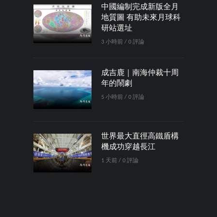
中國編制完成新版全月
地質圖 有助未來月球科
研站選址
3 小時前 / 0 評論
成吉鹿｜南海仲裁十周
年的鬧劇
5 小時前 / 0 評論
世界最大直徑高鐵盾構
機成功穿越長江
1 天前 / 0 評論