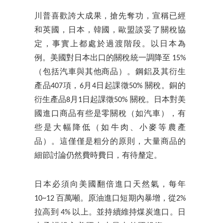
川普喜歡誇大成果，搶先奪功，宣稱已經
和英國，日本，韓國，歐盟談妥了關稅協
定，事實上都處於過渡階段。以日本為
例。美國對日本出口的關稅統一調降至 15%
（包括汽車與其他商品）。鋼鋁及其衍生
產品407項，6月4日起課徵50% 關稅。銅的
衍生產品8月1日起課徵50% 關稅。日本對美
國進口商品有些是零關稅（如汽車），有
些是大幅降低（如牛肉、小麥等農產
品）。這僅僅是粗分的原則，大量商品的
細節討論仍然費時費日，有待釐定。
日本必須向美國翻倍進口天然氣，每年
10~12 百萬噸。原油進口短期內暴增，從2%
拉高到 4% 以上。並持續維持煤炭進口。日