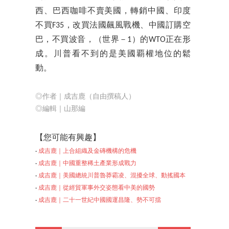
西、巴西咖啡不賣美國，轉銷中國、印度
不買F35，改買法國飆風戰機、中國訂購空
巴，不買波音，（世界－1）的WTO正在形
成。川普看不到的是美國覇權地位的鬆
動。
◎作者｜成吉鹿（自由撰稿人）
◎編輯｜山那編
【您可能有興趣】
‧
成吉鹿｜上合組織及金磚機構的危機
‧
成吉鹿｜中國重整稀土產業形成戰力
‧
成吉鹿｜美國總統川普魯莽霸凌、混擾全球、動搖國本
‧
成吉鹿｜從經貿軍事外交姿態看中美的國勢
‧
成吉鹿｜二十一世紀中國國運昌隆、勢不可擋