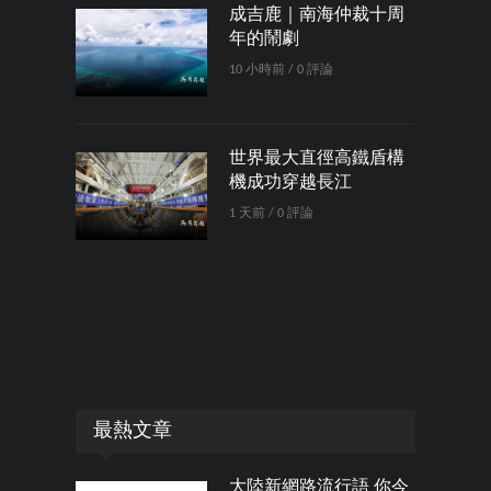
成吉鹿｜南海仲裁十周
年的鬧劇
10 小時前 / 0 評論
世界最大直徑高鐵盾構
機成功穿越長江
1 天前 / 0 評論
最熱文章
大陸新網路流行語 你今