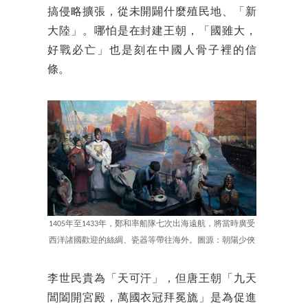
搞侵略擴張，從未開闢什麼殖民地、「新
大陸」。哪怕是在封建王朝，「國雖大，
好戰必亡」也是刻在中國人骨子裡的信
條。
1405年至1433年，鄭和率船隊七次出海遠航，將當時廣受
西洋諸國歡迎的絲綢、瓷器等帶往海外。圖源：朝陽少俠
李世民貴為「天可汗」，但唐王朝「九天
閶闔開宮殿，萬國衣冠拜冕旒」是為促進