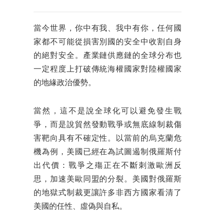
當今世界，你中有我、我中有你，任何國
家都不可能從損害別國的安全中收割自身
的絕對安全。產業鏈供應鏈的全球分布也
一定程度上打破傳統海權國家對陸權國家
的地緣政治優勢。
當然，這不是說全球化可以避免發生戰
爭，而是說貿然發動戰爭或無底線制裁傷
害靶向具有不確定性。以當前的烏克蘭危
機為例，美國已經在為試圖遏制俄羅斯付
出代價：戰爭之殤正在不斷刺激歐洲反
思，加速美歐同盟的分裂。美國對俄羅斯
的地獄式制裁更讓許多非西方國家看清了
美國的任性、虛偽與自私。