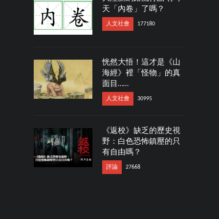
天「內卷」了嗎？
人文社會
177180
恍然大悟！這才是《山
海經》裡「怪物」的真
面目……
人文社會
30995
《返校》缺乏的歷史視
野：白色恐怖鎮壓的只
有自由嗎？
評論
27668