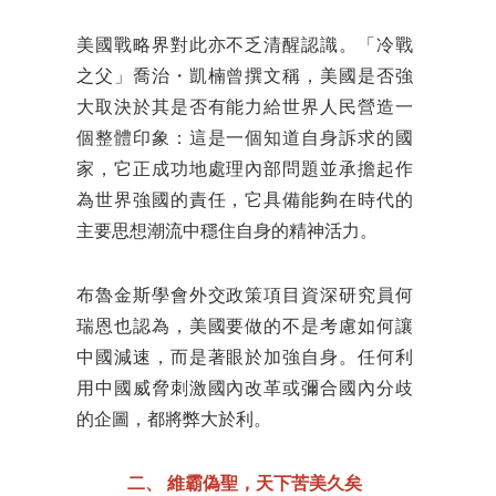
美國戰略界對此亦不乏清醒認識。「冷戰
之父」喬治・凱楠曾撰文稱，美國是否強
大取決於其是否有能力給世界人民營造一
個整體印象：這是一個知道自身訴求的國
家，它正成功地處理內部問題並承擔起作
為世界強國的責任，它具備能夠在時代的
主要思想潮流中穩住自身的精神活力。
布魯金斯學會外交政策項目資深研究員何
瑞恩也認為，美國要做的不是考慮如何讓
中國減速，而是著眼於加強自身。任何利
用中國威脅刺激國內改革或彌合國內分歧
的企圖，都將弊大於利。
二、
維霸偽聖，天下苦美久矣