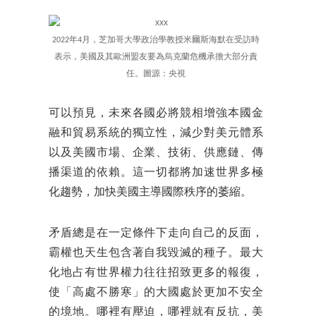
2022年4月，芝加哥大學政治學教授米爾斯海默在受訪時
表示，美國及其歐洲盟友要為烏克蘭危機承擔大部分責
任。圖源：央視
可以預見，未來各國必將競相增強本國金
融和貿易系統的獨立性，減少對美元體系
以及美國市場、企業、技術、供應鏈、傳
播渠道的依賴。這一切都將加速世界多極
化趨勢，加快美國主導國際秩序的萎縮。
矛盾總是在一定條件下走向自己的反面，
霸權也天生包含著自我毀滅的種子。最大
化地占有世界權力往往招致更多的報復，
使「高處不勝寒」的大國處於更加不安全
的境地。哪裡有壓迫，哪裡就有反抗，美