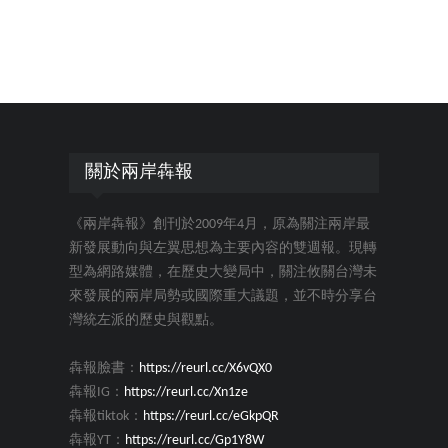
關於兩岸犇報
《兩岸犇報》創刊於2009年4月，原為關注兩岸最
新發展動向與左翼思想為主要內容的雙週報。現轉
型為網路媒體，在歷史大變局中，關注攸關台灣未
來發展的兩岸局勢或國際重大議題，並不時分享台
灣統左派的歷史與觀點。
犇報臉書：
https://reurl.cc/X6vQX0
犇報IG：
https://reurl.cc/Xn1ze
犇報tiktok：
https://reurl.cc/eGkpQR
犇報YT：
https://reurl.cc/Gp1Y8W