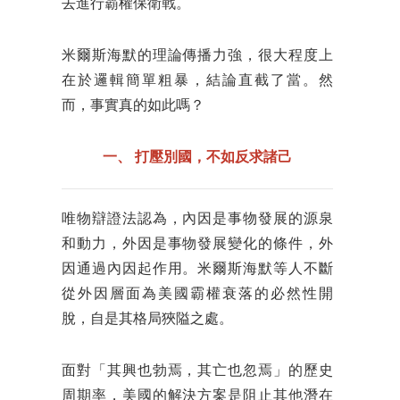
去進行霸權保衛戰。
米爾斯海默的理論傳播力強，很大程度上
在於邏輯簡單粗暴，結論直截了當。然
而，事實真的如此嗎？
一、
打壓別國，不如反求諸己
唯物辯證法認為，內因是事物發展的源泉
和動力，外因是事物發展變化的條件，外
因通過內因起作用。米爾斯海默等人不斷
從外因層面為美國霸權衰落的必然性開
脫，自是其格局狹隘之處。
面對「其興也勃焉，其亡也忽焉」的歷史
周期率，美國的解決方案是阻止其他潛在