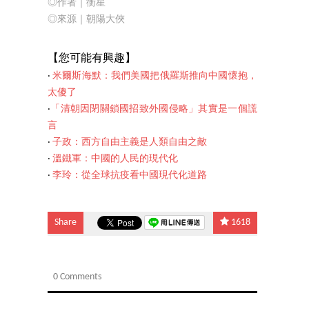
◎作者｜衡星
◎來源｜朝陽大俠
【您可能有興趣】
‧
米爾斯海默：我們美國把俄羅斯推向中國懷抱，
太傻了
‧
「清朝因閉關鎖國招致外國侵略」其實是一個謊
言
‧
子政：西方自由主義是人類自由之敵
‧
溫鐵軍：中國的人民的現代化
‧
李玲：從全球抗疫看中國現代化道路
Share
1618
0 Comments