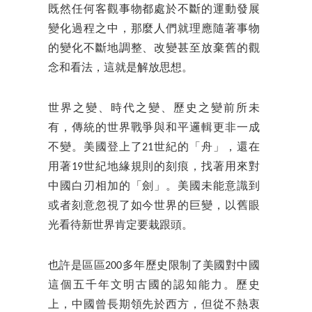
既然任何客觀事物都處於不斷的運動發展
變化過程之中，那麼人們就理應隨著事物
的變化不斷地調整、改變甚至放棄舊的觀
念和看法，這就是解放思想。
世界之變、時代之變、歷史之變前所未
有，傳統的世界戰爭與和平邏輯更非一成
不變。美國登上了21世紀的「舟」，還在
用著19世紀地緣規則的刻痕，找著用來對
中國白刃相加的「劍」。美國未能意識到
或者刻意忽視了如今世界的巨變，以舊眼
光看待新世界肯定要栽跟頭。
也許是區區200多年歷史限制了美國對中國
這個五千年文明古國的認知能力。歷史
上，中國曾長期領先於西方，但從不熱衷