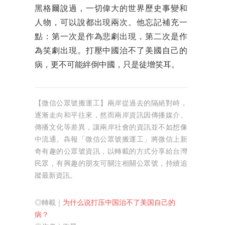
黑格爾說過，一切偉大的世界歷史事變和
人物，可以說都出現兩次。他忘記補充一
點：第一次是作為悲劇出現，第二次是作
為笑劇出現。打壓中國治不了美國自己的
病，更不可能絆倒中國，只是徒增笑耳。
【微信公眾號搬運工】兩岸從過去的隔絕對峙，
逐漸走向和平往來，然而兩岸資訊因傳播媒介、
傳播文化等差異，讓兩岸社會的資訊並不如想像
中流通。犇報「微信公眾號搬運工」將微信上新
奇有趣的公眾號資訊，以轉載的方式分享給台灣
民眾，有興趣的朋友可關注相關公眾號，持續追
蹤最新資訊。
◎轉載｜
为什么说打压中国治不了美国自己的
病？