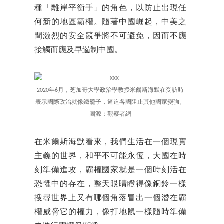
種「離岸平衡手」的角色，以防止出現任
何新的地區霸權。隨著中國崛起，中美之
間激烈的安全競爭將不可避免，因而不應
接觸而應及早遏制中國。
2020年6月，芝加哥大學政治學教授米爾斯海默在受訪時
表示國際政治就像鐵籠子，逼迫各國阻止其他國家變強。
圖源：觀察者網
在米爾斯海默看來，我們生活在一個現實
主義的世界，和平不可能永恆，大國在時
刻準備進攻，霸權國家就是一個時刻活在
恐懼中的存在，整天眼睛瞪得像銅鈴一樣
搜尋世界上又有哪個角落冒出一個潛在霸
權威脅它的權力，像打地鼠一樣隨時準備