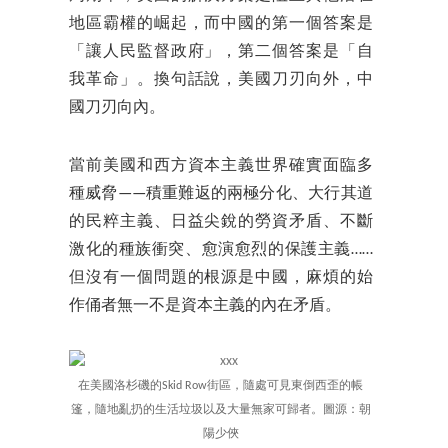
地區霸權的崛起，而中國的第一個答案是
「讓人民監督政府」，第二個答案是「自
我革命」。換句話說，美國刀刃向外，中
國刀刃向內。
當前美國和西方資本主義世界確實面臨多
種威脅——積重難返的兩極分化、大行其道
的民粹主義、日益尖銳的勞資矛盾、不斷
激化的種族衝突、愈演愈烈的保護主義……
但沒有一個問題的根源是中國，麻煩的始
作俑者無一不是資本主義的內在矛盾。
在美國洛杉磯的Skid Row街區，隨處可見東倒西歪的帳
篷，隨地亂扔的生活垃圾以及大量無家可歸者。圖源：朝
陽少俠