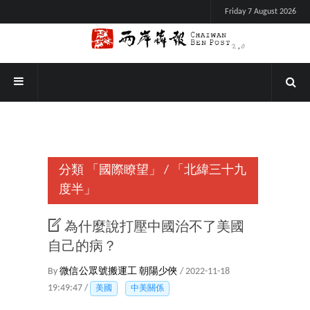
Friday 7 August 2026
分類
「國際瞭望」
/
「北緯三十九
度半」
為什麼說打壓中國治不了美國
自己的病？
By
微信公眾號搬運工
朝陽少俠
/ 2022-11-18
19:49:47 /
美國
中美關係