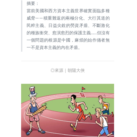
摘要：
當前美國和西方資本主義世界確實面臨多種
威脅——積重難返的兩極分化、大行其道的
民粹主義、日益尖銳的勞資矛盾、不斷激化
的種族衝突、愈演愈烈的保護主義……但沒有
一個問題的根源是中國，麻煩的始作俑者無
一不是資本主義的內在矛盾。
◎來源｜朝陽大俠