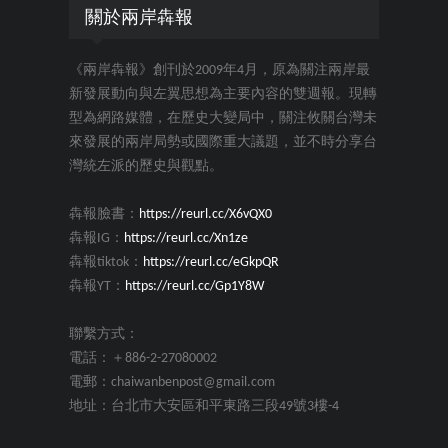
關於兩岸犇報
《兩岸犇報》創刊於2009年4月，原為關注兩岸最
新發展動向與左翼思想為主要內容的雙週報。現轉
型為網路媒體，在歷史大變局中，關注攸關台灣未
來發展的兩岸局勢或國際重大議題，並不時分享台
灣統左派的歷史與觀點。
犇報臉書：
https://reurl.cc/X6vQX0
犇報IG：
https://reurl.cc/Xn1ze
犇報tiktok：
https://reurl.cc/eGkpQR
犇報YT：
https://reurl.cc/Gp1Y8W
聯繫方式：
電話：＋886-2-27080002
電郵：chaiwanbenpost@gmail.com
地址：台北市大安區和平東路三段49號3樓-4