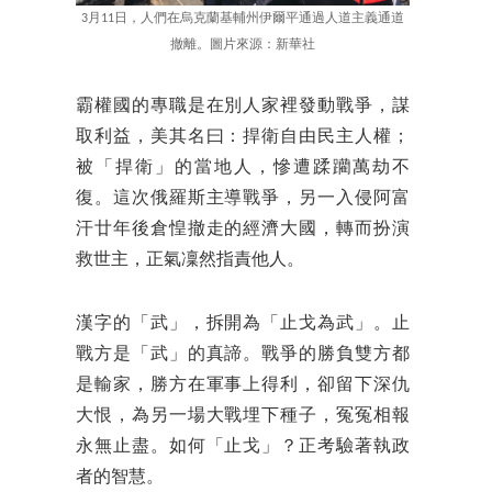
3月11日，人們在烏克蘭基輔州伊爾平通過人道主義通道
撤離。圖片來源：新華社
霸權國的專職是在別人家裡發動戰爭，謀
取利益，美其名曰：捍衛自由民主人權；
被「捍衛」的當地人，慘遭蹂躪萬劫不
復。這次俄羅斯主導戰爭，另一入侵阿富
汗廿年後倉惶撤走的經濟大國，轉而扮演
救世主，正氣凜然指責他人。
漢字的「武」，拆開為「止戈為武」。止
戰方是「武」的真諦。戰爭的勝負雙方都
是輸家，勝方在軍事上得利，卻留下深仇
大恨，為另一場大戰埋下種子，冤冤相報
永無止盡。如何「止戈」？正考驗著執政
者的智慧。