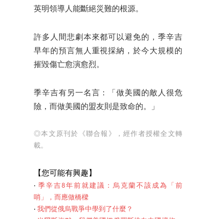
英明領導人能斷絕災難的根源。
許多人間悲劇本來都可以避免的，季辛吉
早年的預言無人重視採納，於今大規模的
摧毀傷亡愈演愈烈。
季辛吉有另一名言：「做美國的敵人很危
險，而做美國的盟友則是致命的。」
◎本文原刊於《聯合報》，經作者授權全文轉
載。
【您可能有興趣】
‧
季辛吉8年前就建議：烏克蘭不該成為「前
哨」，而應做橋樑
‧
我們從俄烏戰爭中學到了什麼？