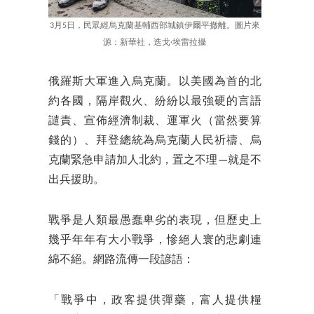
3月5日，民眾經烏克蘭基輔西部城鎮伊爾平撤離。圖片來
源：新華社，迭戈·埃雷拉攝
俄羅斯大軍進入烏克蘭。以美國為首的北
約各國，隔岸觀火、紛紛以最強硬的言語
譴責、宣佈經濟制裁、運軍火（當然要算
錢的）、拜登總統為烏克蘭人民祈禱、烏
克蘭緊急申請加人北約，置之不理—就是不
出兵援助。
戰爭是人類最愚蠢卑劣的表現，但歷史上
幾乎年年有大小戰爭，慘絕人寰的悲劇連
綿不絕。網路流傳一段諺語：
「戰爭中，政客提供彈藥，富人提供糧