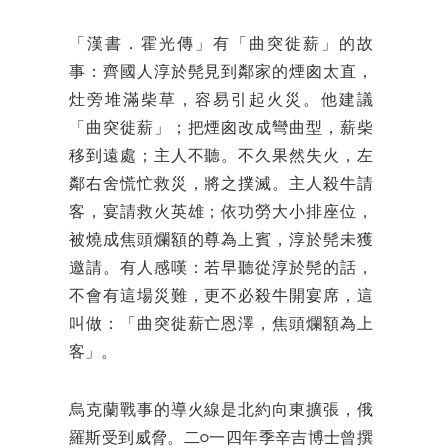
「漢書．霍光傳」有「曲突徙薪」的故
事：齊國人淳於髡見到鄰家的煙囪太直，
灶旁堆滿柴草，容易引起火災。他建議
「曲突徙薪」；把煙囪改成彎曲型，薪柴
移到遠處；主人不聽。不久果然失火，左
鄰右舍慌忙救災，將之撲滅。主人殺牛請
客，宴請救火英雄；依功勞大小排座位，
被燒成焦頭爛額的尊為上賓，淳於髡未獲
邀請。有人感嘆：若早聽從淳於髡的話，
不會有這場災難，更不必殺牛開宴席，這
叫做：「曲突徙薪亡恩澤，焦頭爛額為上
客」。
烏克蘭戰事的導火線是北約向東擴張，俄
羅斯受到威脅。二○一四年季辛吉博士曾撰