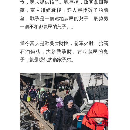
食，窮人提供孩子。戰爭後，政客拿回彈
藥，富人繼續種糧，窮人尋找孩子的墳
墓。戰爭是一個遠地農民的兒子，殺掉另
一個不相識農民的兒子。」
當今富人是歐美大財團，發軍火財、抬高
石油價格，大發戰爭財。古時農民的兒
子，就是現代的窮家子弟。