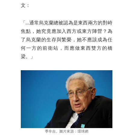
文：
「…通常烏克蘭總被認為是東西兩方的對峙
焦點，她究竟應加入西方或東方陣營？為
了烏克蘭的生存與繁榮，她不應該成為任
何一方的前衛站，而應做東西雙方的橋
梁。」
季辛吉。圖片來源：環球網