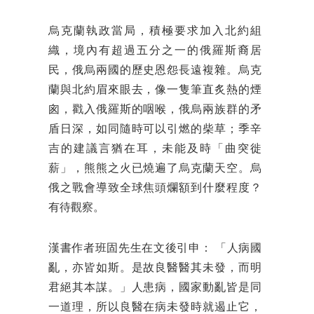
烏克蘭執政當局，積極要求加入北約組
織，境內有超過五分之一的俄羅斯裔居
民，俄烏兩國的歷史恩怨長遠複雜。烏克
蘭與北約眉來眼去，像一隻筆直炙熱的煙
囪，戳入俄羅斯的咽喉，俄烏兩族群的矛
盾日深，如同隨時可以引燃的柴草；季辛
吉的建議言猶在耳，未能及時「曲突徙
薪」，熊熊之火已燒遍了烏克蘭天空。烏
俄之戰會導致全球焦頭爛額到什麼程度？
有待觀察。
漢書作者班固先生在文後引申： 「人病國
亂，亦皆如斯。是故良醫醫其未發，而明
君絕其本謀。」人患病，國家動亂皆是同
一道理，所以良醫在病未發時就遏止它，