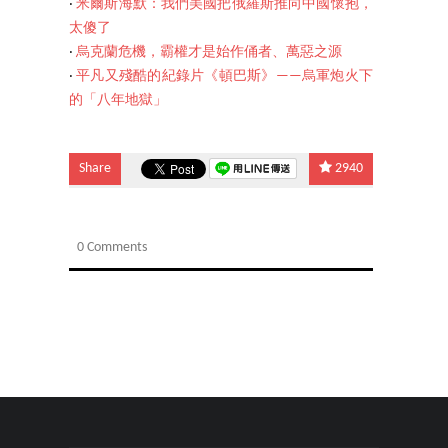
‧
米爾斯海默：我們美國把俄羅斯推向中國懷抱，
太傻了
‧
烏克蘭危機，霸權才是始作俑者、萬惡之源
‧
平凡又殘酷的紀錄片《頓巴斯》——烏軍炮火下
的「八年地獄」
Share
2940
0 Comments