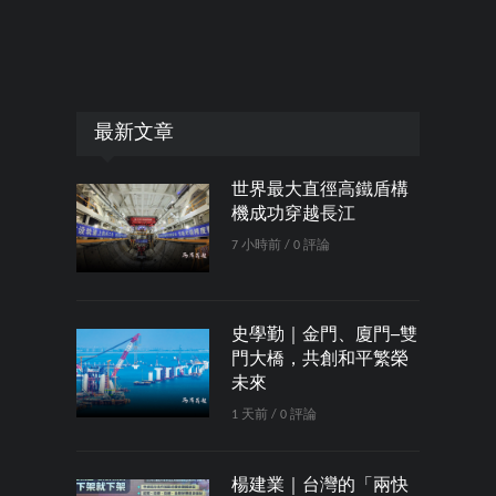
最新文章
世界最大直徑高鐵盾構
機成功穿越長江
7 小時前 / 0 評論
史學勤｜金門、廈門─雙
門大橋，共創和平繁榮
未來
1 天前 / 0 評論
楊建業｜台灣的「兩快