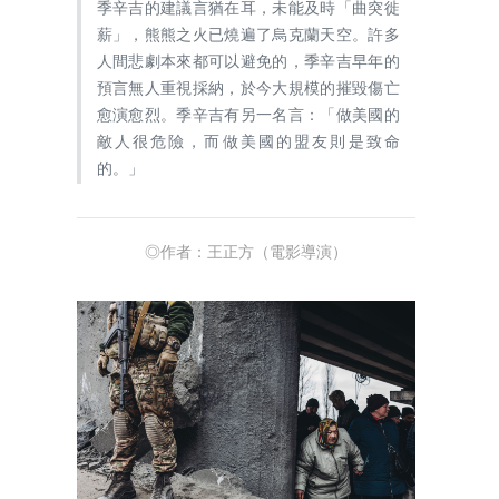
季辛吉的建議言猶在耳，未能及時「曲突徙
薪」，熊熊之火已燒遍了烏克蘭天空。許多
人間悲劇本來都可以避免的，季辛吉早年的
預言無人重視採納，於今大規模的摧毀傷亡
愈演愈烈。季辛吉有另一名言：「做美國的
敵人很危險，而做美國的盟友則是致命
的。」
◎作者：王正方（電影導演）