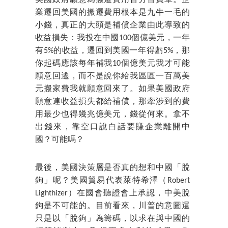
美國政府願意為搬遷費用百分百買單。企
業遷回美國的搬遷費用根本是九牛一毛的
小錢，真正的大頭是補償企業由此導致的
收益損失：我投在中國100個億美元，一年
有5%的收益，遷回到美國一年得虧5%，那
你起碼應該每年補我10個億美元我才可能
願意回遷，而不是說你給我區區一百萬美
元搬家費我就願意回來了。如果美國政府
願意連收益損失都給補償，那牽涉到的費
用最少也得幾兆億美元，錢從何來。拿不
出錢來，靠空口說白話要賺企業離開中
國？可能嗎？
最後，美國決策層是否真的想和中國「脫
鉤」呢？美國貿易代表萊特希澤（Robert
Lighthizer）在國會聽證會上承認，中美脫
鉤是不可能的。目前看來，川普的意圖還
只是以「脫鉤」為籌碼，以求在與中國的