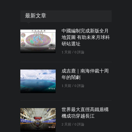
最新文章
中國編制完成新版全月
地質圖 有助未來月球科
研站選址
1 天前 / 0 評論
成吉鹿｜南海仲裁十周
年的鬧劇
1 天前 / 0 評論
世界最大直徑高鐵盾構
機成功穿越長江
2 天前 / 0 評論