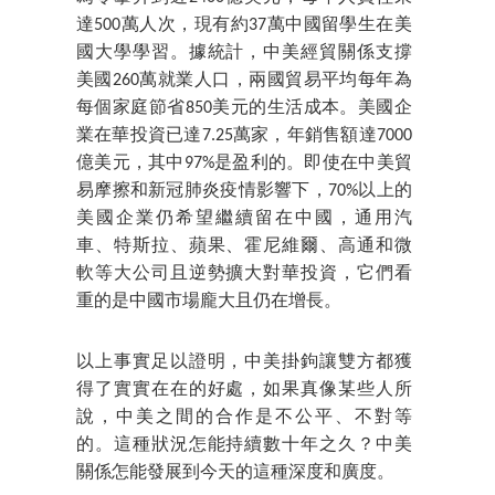
達500萬人次，現有約37萬中國留學生在美
國大學學習。據統計，中美經貿關係支撐
美國260萬就業人口，兩國貿易平均每年為
每個家庭節省850美元的生活成本。美國企
業在華投資已達7.25萬家，年銷售額達7000
億美元，其中97%是盈利的。即使在中美貿
易摩擦和新冠肺炎疫情影響下，70%以上的
美國企業仍希望繼續留在中國，通用汽
車、特斯拉、蘋果、霍尼維爾、高通和微
軟等大公司且逆勢擴大對華投資，它們看
重的是中國市場龐大且仍在增長。
以上事實足以證明，中美掛鉤讓雙方都獲
得了實實在在的好處，如果真像某些人所
說，中美之間的合作是不公平、不對等
的。這種狀況怎能持續數十年之久？中美
關係怎能發展到今天的這種深度和廣度。