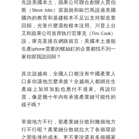
先說美國本土，蘋果公司聯合創辦人賈伯
斯（Steve Jobs）當面就和歐巴馬說過美國
國內的教育和基建根本不足以支持製造業
回歸，光靠什麼退稅根本沒用。川普上台
又和蘋果公司首席執行官庫克（Tim Cook）
說，庫克直接在網路留言：美國本土連能
生產iphone需要的螺絲釘的企業都找不到一
家你跟我說回歸？
其次說越南，全國人口都沒有中國產業人
口多你讓他怎麼承接？全越南人都綁在生
產線上加班加點也應付不過來。再說印
度，像是幾十年內有承接產業鏈可能性的
樣子嗎？
單個地方不行，那產業鏈分散到幾個地方
行不行呢？產業鏈分散就拉大了各個環節
之間銜接的成本。更不要說還有多個國家