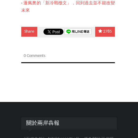
‧
蓬佩奧的「新冷戰檄文」，回到過去並不能改變
未來
Share
2785
0 Comments
關於兩岸犇報