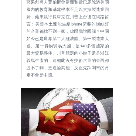
蘋果創辦人賈伯斯曾當面和歐巴馬說過美國
國內的教育和基建根本不足以支持製造業回
歸，蘋果執行長庫克在川普上台後在網路留
言：美國本土連能生產iphone需要的螺絲釘
的企業都找不到一家，你跟我說回歸？中國
如今已是世界第二大經濟體、第一製造業大
國、第一貨物貿易大國，是140多個國家的
最大貿易夥伴。川普競選的小旗子還是浙江
義烏生產的，連如此沒有技術含量的東西都
脫不了鉤，更遑論其他！反正先踩剎車的肯
定不會是中國。