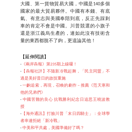
大國、第一貨物貿易大國，中國是140多個
國家的最大貿易夥伴。中國有本錢、有底
氣、有意志與美國奉陪到底，反正先踩剎
車的肯定不會是中國。川普競選的小旗子
還是浙江義烏生產的，連如此沒有技術含
量的東西都脫不了鉤，更遑論其他！
【延伸閱讀】
‧
《兩岸犇報》第235期上線囉！
‧
【犇報社評】不隨新冷戰起舞，「民主同盟」不
過是美好昔日的故技重施
‧
一齣追索，再現，召喚的劇作－推薦《范天寒和
他的兄弟們》
‧
中國苦難的良心 抗戰勝利紀念日追思王曉波教
授
‧
【海外通訊】打臉川普「末日四騎士」：全球學
者串連拒絕「新冷戰」
‧
中美和平共處，美國準備好了嗎？