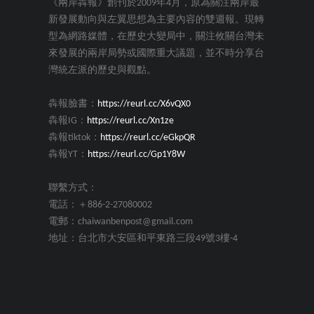
《兩岸犇報》創刊於2009年4月，原為關注兩岸最
新發展動向與左翼思想為主要內容的雙週報。現轉
型為網路媒體，在歷史大變局中，關注攸關台灣未
來發展的兩岸局勢或國際重大議題，並不時分享台
灣統左派的歷史與觀點。
犇報臉書：
https://reurl.cc/X6vQX0
犇報IG：
https://reurl.cc/Xn1ze
犇報tiktok：
https://reurl.cc/eGkpQR
犇報YT：
https://reurl.cc/Gp1Y8W
聯繫方式：
電話：＋886-2-27080002
電郵：chaiwanbenpost@gmail.com
地址：台北市大安區和平東路三段49號3樓-4