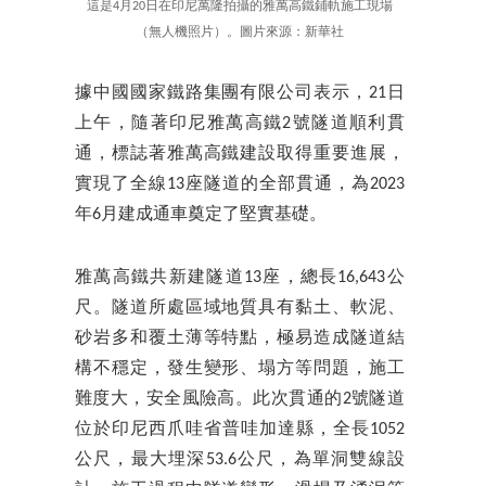
這是4月20日在印尼萬隆拍攝的雅萬高鐵鋪軌施工現場
（無人機照片）。圖片來源：新華社
據中國國家鐵路集團有限公司表示，21日
上午，隨著印尼雅萬高鐵2號隧道順利貫
通，標誌著雅萬高鐵建設取得重要進展，
實現了全線13座隧道的全部貫通，為2023
年6月建成通車奠定了堅實基礎。
雅萬高鐵共新建隧道13座，總長16,643公
尺。隧道所處區域地質具有黏土、軟泥、
砂岩多和覆土薄等特點，極易造成隧道結
構不穩定，發生變形、塌方等問題，施工
難度大，安全風險高。此次貫通的2號隧道
位於印尼西爪哇省普哇加達縣，全長1052
公尺，最大埋深53.6公尺，為單洞雙線設