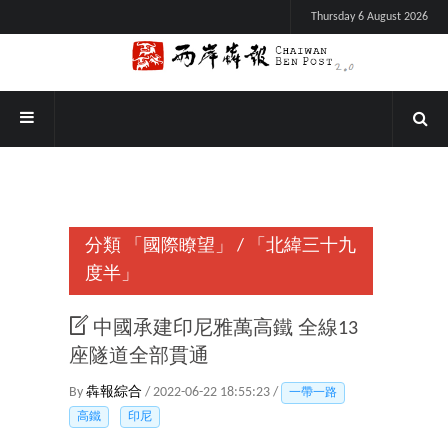
Thursday 6 August 2026
分類
「國際瞭望」
/
「北緯三十九
度半」
中國承建印尼雅萬高鐵 全線13
座隧道全部貫通
By
犇報綜合
/ 2022-06-22 18:55:23 /
一帶一路
高鐵
印尼