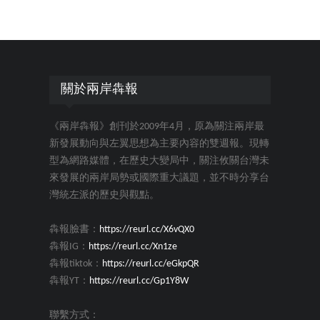
關於兩岸犇報
《兩岸犇報》創刊於2009年4月，原為關注兩岸最
新發展動向與左翼思想為主要內容的雙週報。現轉
型為網路媒體，在歷史大變局中，關注攸關台灣未
來發展的兩岸局勢或國際重大議題，並不時分享台
灣統左派的歷史與觀點。
犇報臉書：
https://reurl.cc/X6vQX0
犇報IG：
https://reurl.cc/Xn1ze
犇報tiktok：
https://reurl.cc/eGkpQR
犇報YT：
https://reurl.cc/Gp1Y8W
聯繫方式：