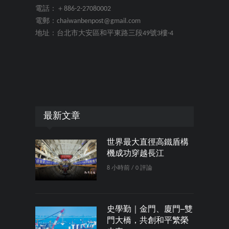
電話：＋886-2-27080002
電郵：chaiwanbenpost@gmail.com
地址：台北市大安區和平東路三段49號3樓-4
最新文章
世界最大直徑高鐵盾構
機成功穿越長江
8 小時前 / 0 評論
史學勤｜金門、廈門─雙
門大橋，共創和平繁榮