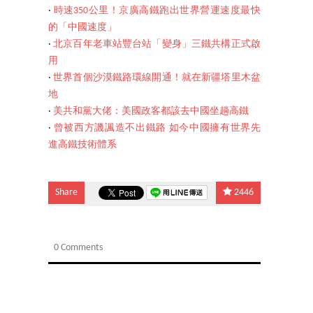
‧
時速350公里！京廣高鐵跑出世界營運速度最快
的「中國速度」
‧
北京百年老車站豐台站「變身」三鐵共構正式啟
用
‧
世界首個沙漠鐵路環線開通！就在新疆塔里木盆
地
‧
美共和黨大佬：美國政客都該去中國坐趟高鐵
‧
曾被西方譏諷造不出鐵路 如今中國擁有世界先
進高鐵技術體系
Share
2446
0 Comments