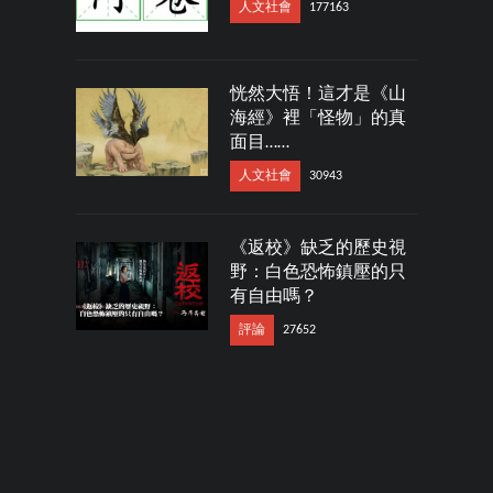
人文社會
177163
恍然大悟！這才是《山
海經》裡「怪物」的真
面目……
人文社會
30943
《返校》缺乏的歷史視
野：白色恐怖鎮壓的只
有自由嗎？
評論
27652