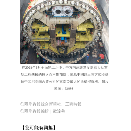
在2018年6月全面開工之後，中方的建設進度隨着大批重
型工程機械的投入而不斷加快，圖為中國以出售方式提供
給中印尼高鐵合資公司的東南亞最大的盾構挖掘機。圖片
來源：新華社
◎兩岸犇報綜合新華社、工商時報
◎兩岸犇報編輯｜歐達善
【您可能有興趣】