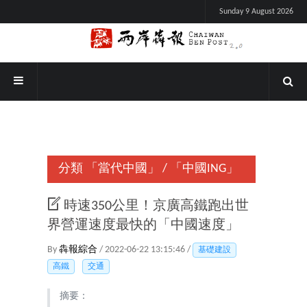
Sunday 9 August 2026
分類
「當代中國」
/
「中國ING」
時速350公里！京廣高鐵跑出世
界營運速度最快的「中國速度」
By
犇報綜合
/ 2022-06-22 13:15:46 /
基礎建設
高鐵
交通
摘要：