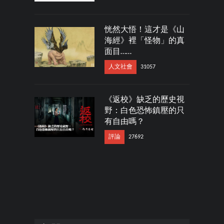
恍然大悟！這才是《山
海經》裡「怪物」的真
面目……
人文社會
31057
《返校》缺乏的歷史視
野：白色恐怖鎮壓的只
有自由嗎？
評論
27692