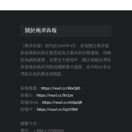
關於兩岸犇報
《兩岸犇報》創刊於2009年4月，原為關注兩岸最
新發展動向與左翼思想為主要內容的雙週報。現轉
型為網路媒體，在歷史大變局中，關注攸關台灣未
來發展的兩岸局勢或國際重大議題，並不時分享台
灣統左派的歷史與觀點。
犇報臉書：
https://reurl.cc/X6vQX0
犇報IG：
https://reurl.cc/Xn1ze
犇報tiktok：
https://reurl.cc/eGkpQR
犇報YT：
https://reurl.cc/Gp1Y8W
聯繫方式：
電話：＋886-2-27080002