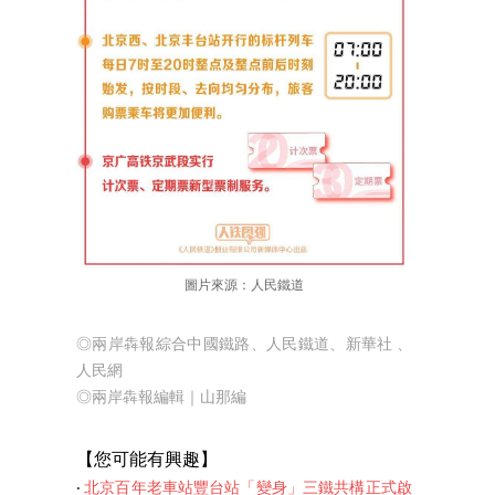
圖片來源：人民鐵道
◎兩岸犇報綜合中國鐵路、人民鐵道、新華社 、
人民網
◎兩岸犇報編輯｜山那編
【您可能有興趣】
‧
北京百年老車站豐台站「變身」三鐵共構正式啟