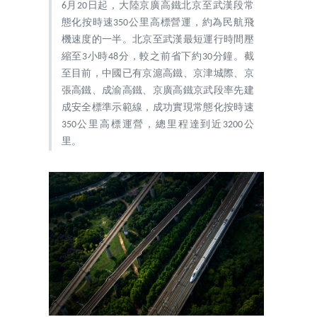
6月20日起，大陸京廣高鐵北京至武漢段常
態化按時速350公里高標營運，約為民航飛
機速度的一半。北京至武漢最短運行時間壓
縮至3小時48分，較之前省下約30分鐘。截
至目前，中國已有京滬高鐵、京津城際、京
張高鐵、成渝高鐵、京廣高鐵京武段率先建
成安全標準示範線，成功實現常態化按時速
350公里高標運營，總里程達到近3200公
里。