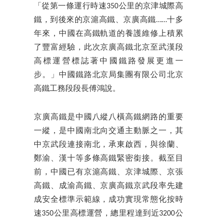
「從第一條運行時速350公里的京津城際高
鐵，到後來的京滬高鐵、京廣高鐵……十多
年來，中國在高鐵軌道的養護維修上積累
了豐富經驗，此次京廣高鐵北京至武漢段
高標運營標誌著中國鐵路發展更進一
步。」中國鐵路北京局集團有限公司北京
高鐵工務段段長傅鴻說。
京廣高鐵是中國八縱八橫高鐵網路的重要
一縱，是中國南北向交通主動脈之一，其
中京武段連接南北，承東啟西，與徐蘭、
鄭渝、漢十等多條高鐵緊密銜接。截至目
前，中國已有京滬高鐵、京津城際、京張
高鐵、成渝高鐵、京廣高鐵京武段率先建
成安全標準示範線，成功實現常態化按時
速350公里高標運營，總里程達到近3200公