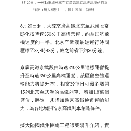
6月20日，一列動車組列車在京廣高鐵京武段武漢站附近
行駛（無人機照片）。圖片來源：新華社
6月20日起，大陸京廣高鐵北京至武漢段常
態化按時速350公里高標營運，約為民航飛
機速度的一半。北京至武漢最短運行時間
壓縮至3小時48分，較之前省下約30分鐘。
京廣高鐵京武段由時速310公里達標運營提
升至時速350公里高標運營，該區段整體運
輸能力將提升7%，相當於每日可最多增開
15列北京至武漢的高鐵列車、增加1.8萬個
席位，將進一步增加進京高鐵通道運輸能
力，為各地增開進京高鐵列車創造條件。
據大陸國鐵集團總工程師葉陽升介紹，實