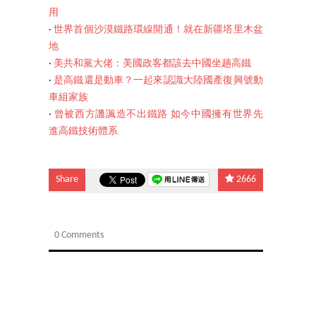
用
‧
世界首個沙漠鐵路環線開通！就在新疆塔里木盆
地
‧
美共和黨大佬：美國政客都該去中國坐趟高鐵
‧
是高鐵還是動車？一起來認識大陸國產復興號動
車組家族
‧
曾被西方譏諷造不出鐵路 如今中國擁有世界先
進高鐵技術體系
Share
2666
0 Comments