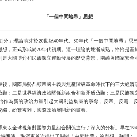
「一個中間地帶」思想
分」理論萌芽於20世紀40年代、50年代「一個中間地帶」思
思想，正式形成於70年代初期。這一理論的逐漸成熟，恰恰是基
別是大國博弈和民族獨立運動發展的歷史背景，圍繞著國家安全
束後，國際局勢凸顯帝國主義與無產階級革命時代下的三大經濟
凸顯；二是世界經濟政治關係新組合和新矛盾凸顯；三是民族獨
始作為新的政治力量引起大國利益集團的爭奪，反帝、反霸、
交織，紛繁複雜，國際政治展開新的畫卷。
東以全球視角對國際力量組合關係進行了深入的分析。早在194
·斯特朗時，毛澤東首次提出了關於「中間地帶」的思想，強調：