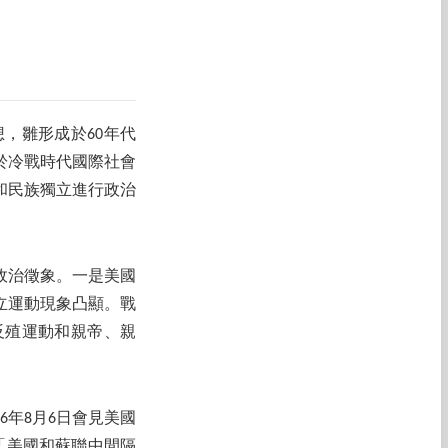
想，雛形成於60年代
於冷戰時代國際社會
和民族獨立進行政治
政治徵象。一是美國
立運動現象凸顯。戰
反殖運動和親帝、親
6年8月6日會見美國
「美國和蘇聯中間隔