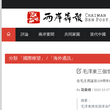
評論
兩岸要聞
共同家園
當代中國
分類
「國際瞭望」
/
「海外通訊」
毛澤東三個
在毛主席誕辰129周
By
花俊雄
/ 2022-12-27
摘要：
毛澤東將長期革命