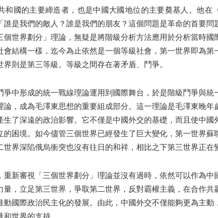
共和國的主要締造者，也是中國大國地位的主要奠基人。他在
「誰是我們的敵人？誰是我們的朋友？這個問題是革命的首要問
三個世界劃分」理論，無疑是將階級分析方法應用於分析當時國
社會結構一樣，迄今為止依然是一個等級社會，第一世界即為第
世界則是第三等級。等級之間存在著矛盾、鬥爭。
鬥爭中形成的統一戰線理論運用到國際舞台，於是階級鬥爭與統
理論，成為毛澤東思想的重要組成部分。這一理論是毛澤東晚年
產生了深遠的政治影響。它不僅是中國外交的基礎，而且使中國
立的困境。如今儘管三個世界已經發生了巨大變化，第一世界蘇
二世界深陷俄烏衝突也沒有往日的和祥，相比之下第三世界正在
，重新審視「三個世界劃分」理論並沒有過時，依然可以作為中
力量，立足第三世界，爭取第二世界，反對霸權主義，在合作共
推動國際政治民主化的發展。由此，中國外交不僅能夠更為主動
量和世界的支持。