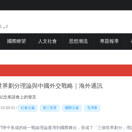
國際瞭望
人文社會
思想潮流
專題報導
世界劃分理論與中國外交戰略｜海外通訊
年紀念座談會上的發言
 13:20:51 /
社會主義
第三世界
國際主義
毛澤東
鬥爭中形成的統一戰線理論運用到國際舞台，形成了「三個世界劃分」理