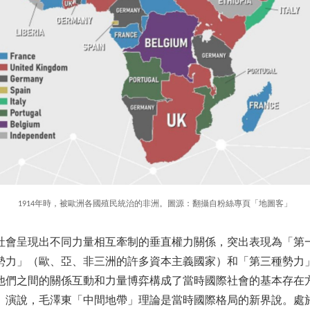
1914年時，被歐洲各國殖民統治的非洲。圖源：翻攝自粉絲專頁「地圖客」
社會呈現出不同力量相互牽制的垂直權力關係，突出表現為「第
勢力」（歐、亞、非三洲的許多資本主義國家）和「第三種勢力
他們之間的關係互動和力量博弈構成了當時國際社會的基本存在
」演說，毛澤東「中間地帶」理論是當時國際格局的新界說。處