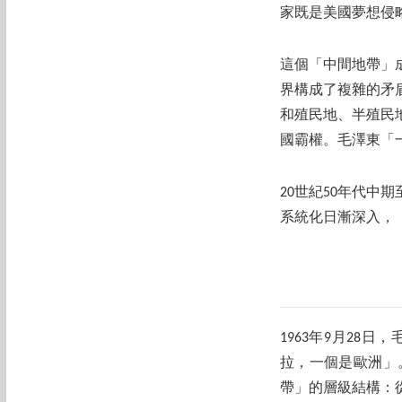
家既是美國夢想侵
這個「中間地帶」
界構成了複雜的矛
和殖民地、半殖民
國霸權。毛澤東「
20世紀50年代中
系統化日漸深入，
1963年9月2
拉，一個是歐洲」
帶」的層級結構：