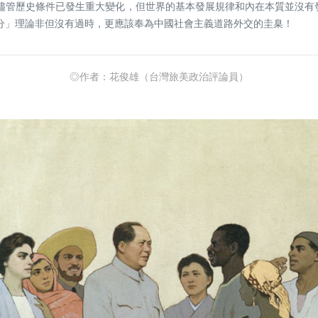
儘管歷史條件已發生重大變化，但世界的基本發展規律和內在本質並沒有
分」理論非但沒有過時，更應該奉為中國社會主義道路外交的圭臬！
◎作者：花俊雄（台灣旅美政治評論員）