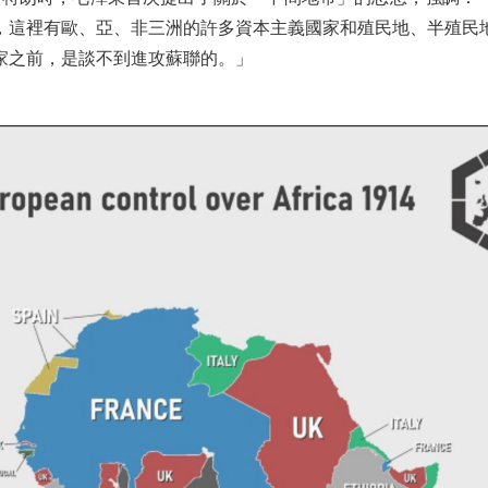
，這裡有歐、亞、非三洲的許多資本主義國家和殖民地、半殖民
家之前，是談不到進攻蘇聯的。」