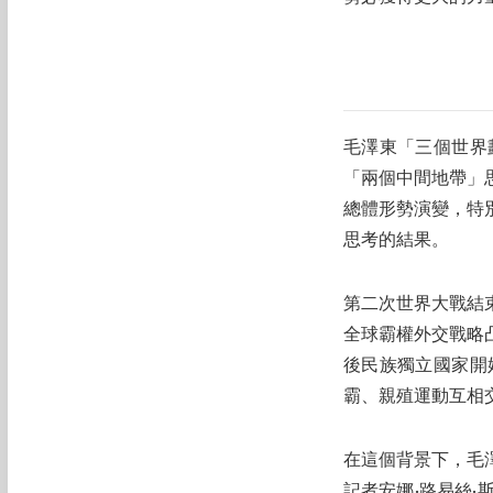
毛澤東「三個世界劃
「兩個中間地帶」
總體形勢演變，特
思考的結果。
第二次世界大戰結
全球霸權外交戰略
後民族獨立國家開
霸、親殖運動互相
在這個背景下，毛澤
記者安娜·路易絲