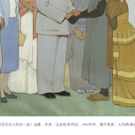
和亞非拉人民在一起》油畫，作者：伍必端 靳尚誼，1961年作。圖片來源：人民網-藝