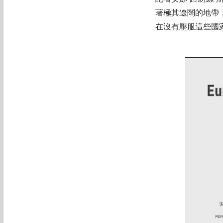
著極其遼闊的地帶
在沒有壓服這些國