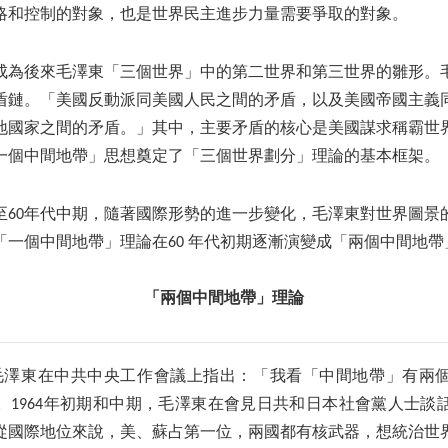
略和控制的對象，也是世界民主進步力量需要爭取的對象。
成為後來毛澤東「三個世界」中的第二世界和第三世界的雛形。
盾鏈。「美國反動派同美國人民之間的矛盾，以及美國帝國主義
地國家之間的矛盾。」其中，主要矛盾的核心是美國謀求稱霸世
一個中間地帶」思想奠定了「三個世界劃分」理論的基本框架。
期至60年代中期，隨著國際形勢的進一步變化，毛澤東對世界圖
「一個中間地帶」理論在60 年代初期逐漸演變成「兩個中間地帶
「兩個中間地帶」理論
8日，毛澤東在中共中央工作會議上指出：「我看「中間地帶」有兩
。1964年初期和中期，毛澤東在會見日共和日本社會黨人士談
從國際地位來說，美、蘇占第一位，兩國都有核武器，想統治世