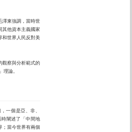
毛澤東強調，當時世
同其他資本主義國家
界和世界人民反對美
景的觀察與分析範式的
」理論。
個，一個是亞、非、
話時闡述了「中間地
界；當今世界有兩個