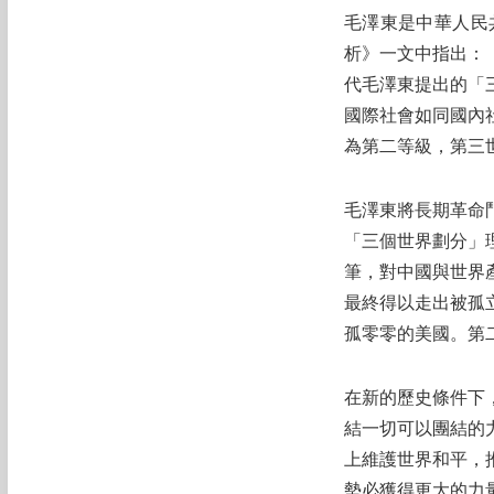
毛澤東是中華人民
析》一文中指出：
代毛澤東提出的「
國際社會如同國內
為第二等級，第三
毛澤東將長期革命
「三個世界劃分」
筆，對中國與世界
最終得以走出被孤
孤零零的美國。第
在新的歷史條件下
結一切可以團結的
上維護世界和平，
勢必獲得更大的力