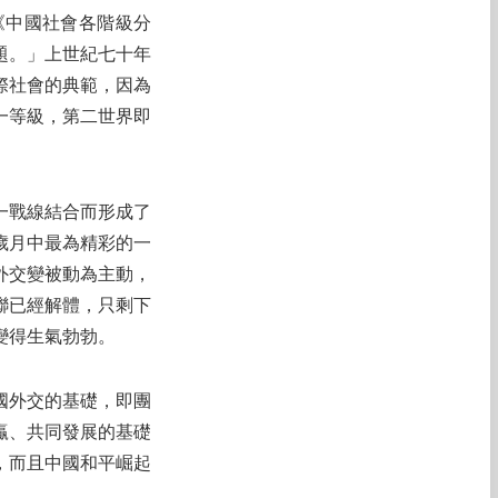
《中國社會各階級分
題。」上世紀七十年
際社會的典範，因為
一等級，第二世界即
一戰線結合而形成了
歲月中最為精彩的一
外交變被動為主動，
聯已經解體，只剩下
變得生氣勃勃。
國外交的基礎，即團
贏、共同發展的基礎
，而且中國和平崛起