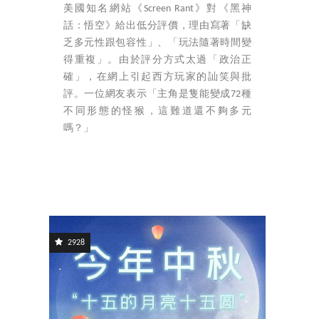
美國知名網站《Screen Rant》對《黑神
話：悟空》給出低分評價，理由寫著「缺
乏多元性跟包容性」、「玩法隨著時間變
得重複」。由於評分方式太過「政治正
確」，在網上引起西方玩家的訕笑與批
評。一位網友表示「主角是隻能變成72種
不同形態的怪猴，這難道還不夠多元
嗎？」
2928