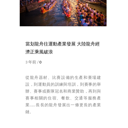
當划龍舟往運動產業發展 大陸龍舟經
濟正乘風破浪
3 年前 /
0
從龍舟器材、比賽設備的生產和賽場建
設，到運動員的訓練與培訓，到賽事的舉
辦、賽事或賽隊冠名和商業贊助，再到與
賽事相關的住宿、餐飲、交通等服務產
業……長長的龍舟發展出一條更長的產業
鏈。