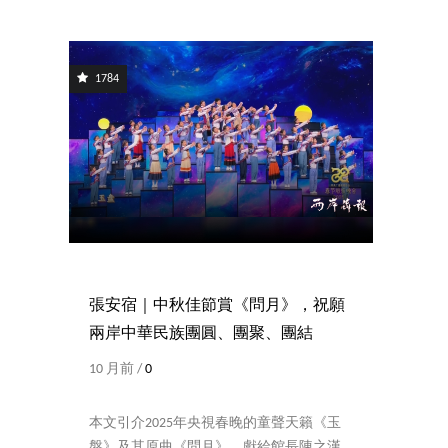
1784
張安宿｜中秋佳節賞《問月》，祝願
兩岸中華民族團圓、團聚、團結
10 月前 /
0
本文引介2025年央視春晚的童聲天籟《玉
盤》及其原曲《問月》，獻給館長陳之漢