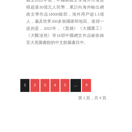
截至2022年底，中國網路文學海外市場規
模超過30億元人民幣，累計向海外輸出網
路文學作品16000餘部，海外用戶超1.5億
人，遍及世界200多個國家和地區。值得一
提的是，2022年，《贅婿》《大國重工》
《大醫淩然》等16部中國網文作品被收錄
至大英圖書館的中文館藏書目中。
1
2
3
4
5
...
9
第 1 頁，共 9 頁