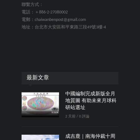
聯繫方式：
電話：＋886-2-27080002
電郵：chaiwanbenpost@gmail.com
地址：台北市大安區和平東路三段49號3樓-4
最新文章
中國編制完成新版全月
地質圖 有助未來月球科
研站選址
2 天前 / 0 評論
成吉鹿｜南海仲裁十周