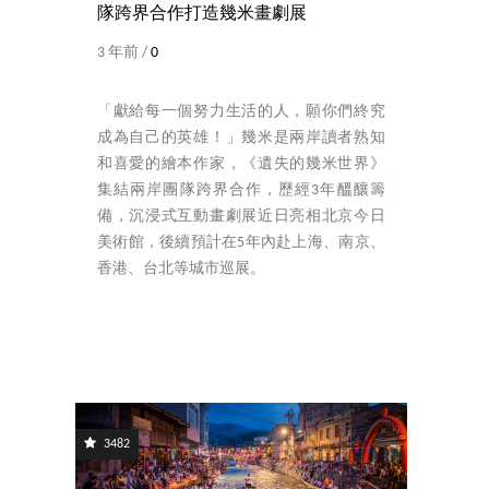
隊跨界合作打造幾米畫劇展
3 年前 /
0
「獻給每一個努力生活的人，願你們終究
成為自己的英雄！」幾米是兩岸讀者熟知
和喜愛的繪本作家，《遺失的幾米世界》
集結兩岸團隊跨界合作，歷經3年醞釀籌
備，沉浸式互動畫劇展近日亮相北京今日
美術館，後續預計在5年內赴上海、南京、
香港、台北等城市巡展。
3482