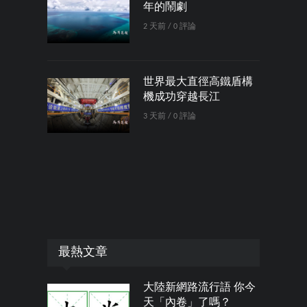
年的鬧劇
2 天前 / 0 評論
世界最大直徑高鐵盾構
機成功穿越長江
3 天前 / 0 評論
最熱文章
大陸新網路流行語 你今
天「內卷」了嗎？