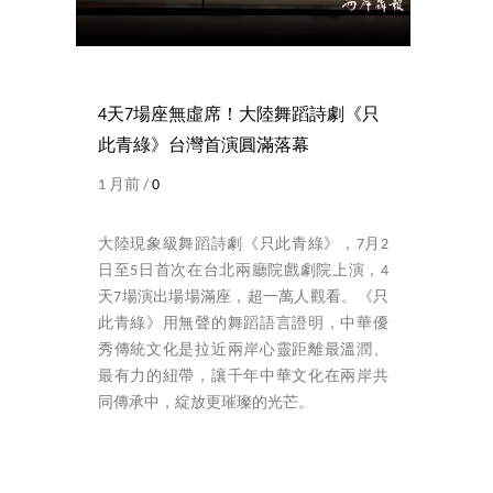
4天7場座無虛席！大陸舞蹈詩劇《只
此青綠》台灣首演圓滿落幕
1 月前 /
0
大陸現象級舞蹈詩劇《只此青綠》，7月2
日至5日首次在台北兩廳院戲劇院上演，4
天7場演出場場滿座，超一萬人觀看。《只
此青綠》用無聲的舞蹈語言證明，中華優
秀傳統文化是拉近兩岸心靈距離最溫潤、
最有力的紐帶，讓千年中華文化在兩岸共
同傳承中，綻放更璀璨的光芒。