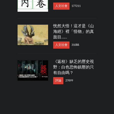
人文社會
177211
恍然大悟！這才是《山
海經》裡「怪物」的真
面目……
人文社會
31086
《返校》缺乏的歷史視
野：白色恐怖鎮壓的只
有自由嗎？
評論
27699