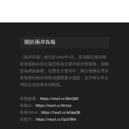
關於兩岸犇報
《兩岸犇報》創刊於2009年4月，原為關注兩岸最
新發展動向與左翼思想為主要內容的雙週報。現轉
型為網路媒體，在歷史大變局中，關注攸關台灣未
來發展的兩岸局勢或國際重大議題，並不時分享台
灣統左派的歷史與觀點。
犇報臉書：
https://reurl.cc/X6vQX0
犇報IG：
https://reurl.cc/Xn1ze
犇報tiktok：
https://reurl.cc/eGkpQR
犇報YT：
https://reurl.cc/Gp1Y8W