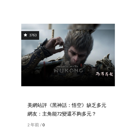
3763
美網站評《黑神話：悟空》缺乏多元
網友：主角能72變還不夠多元？
2 年前 /
0