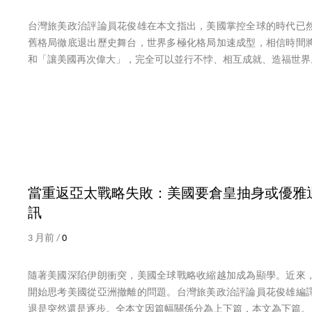
台灣旅美政治評論員花俊雄在本文指出，美國掌控全球的時代已
舊格局徹底退出歷史舞台，世界多極化格局加速成型，相信時間
和「讓美國再次偉大」，完全可以並行不悖、相互成就、造福世界
當重返亞太戰略失敗：美國要倉皇抽身或優雅
訊
3 月前 /
0
隨著美國深陷伊朗衝突，美國全球戰略收縮越加成為顯學。近來
開始思考美國從亞洲撤離的問題。台灣旅美政治評論員花俊雄編
退是突然還是逐步。全本文因篇幅關係分為上下篇，本文為下篇。