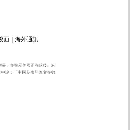
後面｜海外通訊
增長，並警示美國正在落後。麻
st節目中說：「中國發表的論文在數