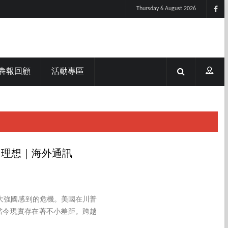
Thursday 6 August 2026
犇報回顧
活動專區
國理想｜海外通訊
大強國感到的危機。美國在川普
當今現實存在著不小差距。跨越