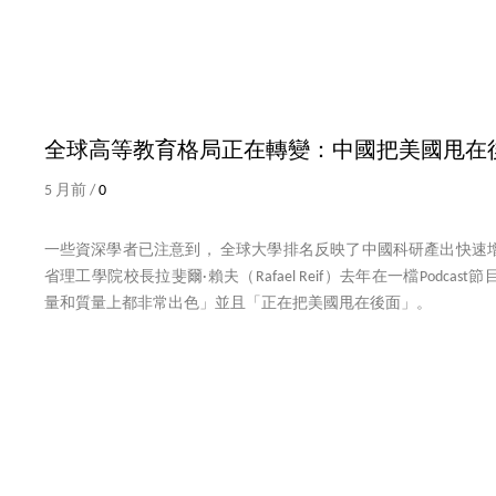
全球高等教育格局正在轉變：中國把美國甩在
5 月前 /
0
一些資深學者已注意到， 全球大學排名反映了中國科研產出快速
省理工學院校長拉斐爾·賴夫（Rafael Reif）去年在一檔Podca
量和質量上都非常出色」並且「正在把美國甩在後面」。