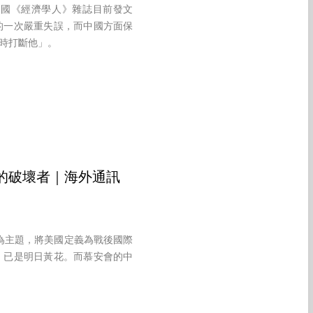
英國《經濟學人》雜誌目前發文
的一次嚴重失誤，而中國方面保
時打斷他」。
的破壞者｜海外通訊
ion）為主題，將美國定義為戰後國際
」已是明日黃花。而慕安會的中