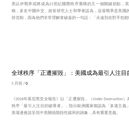
美以伊戰爭或將成為21世紀國際秩序重構的又一個關鍵節點，
稱，多名中國外交、政策研究人士和學者認為，這場戰爭是美國
持克制，因為他們非常理解拿破崙的一句話：「永遠別在對手犯錯
全球秩序「正遭摧毀」：美國成為最引人注目
5 月前 /
0
《2026年慕尼黑安全報告》以「正遭摧毀」（Under Destruct
秩序「最引人注目的破壞者」，指出歐洲國家都認為「多邊主義
美場邊會談呈現中美關係階段性緩和的跡象，具有重要意義。