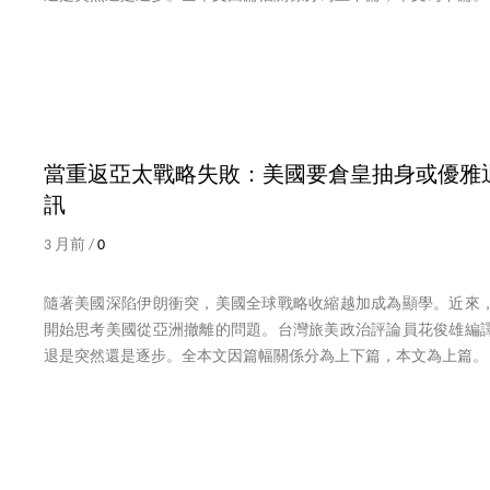
當重返亞太戰略失敗：美國要倉皇抽身或優雅
訊
3 月前 /
0
隨著美國深陷伊朗衝突，美國全球戰略收縮越加成為顯學。近來
開始思考美國從亞洲撤離的問題。台灣旅美政治評論員花俊雄編
退是突然還是逐步。全本文因篇幅關係分為上下篇，本文為上篇。