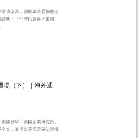
然徹底落幕，傳統單邊霸權的老
將證明：「中華民族偉大復興」
。
退場（下）｜海外通
，美國智庫「美國企業研究所」
譯全文，並指出美國需要決定撤