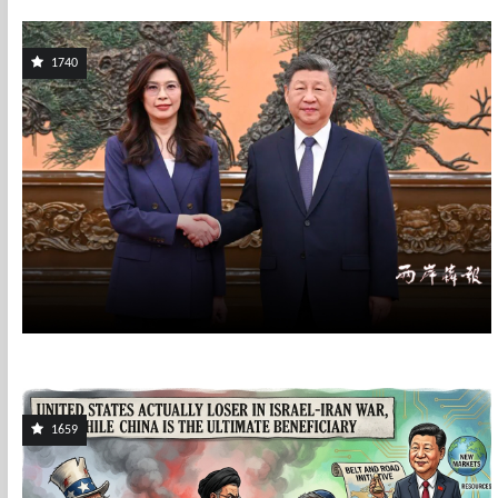
1740
1659