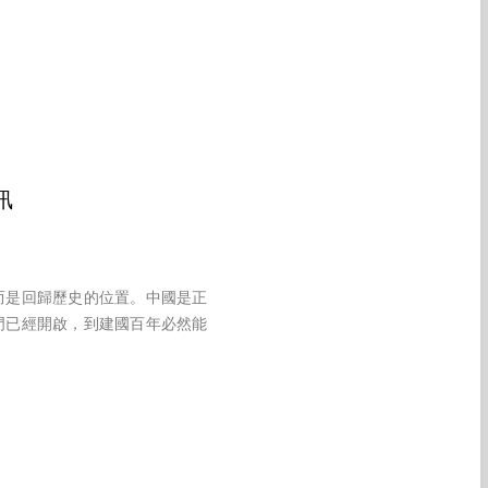
訊
而是回歸歷史的位置。中國是正
門已經開啟，到建國百年必然能