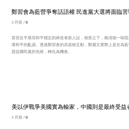
鄭習會為藍營爭奪話語權 民進黨大選將面臨
3 月前 /
0
當習近平展現和平穩定的締造者新人設，相形之下，賴清德一味阻
壞和平的亂源。透過鄭習會的高規格互動，鄭麗文實際上是在為藍
題從國民黨的包袱，轉化為機會。
美以伊戰爭美國實為輸家，中國則是最終受益
3 月前 /
0