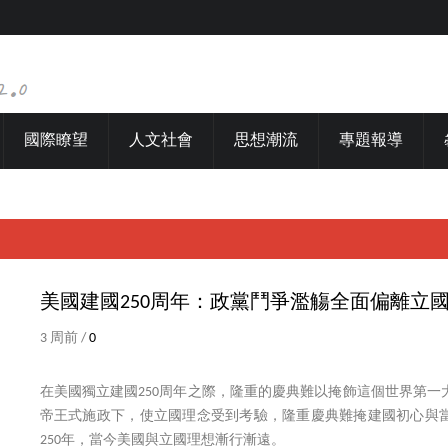
國際瞭望
人文社會
思想潮流
專題報導
美國建國250周年：政黨鬥爭濫觴全面偏離立
3 周前 /
0
在美國獨立建國250周年之際，隆重的慶典難以掩飾這個世界第一
帝王式施政下，使立國理念受到考驗，隆重慶典難掩建國初心與
250年，當今美國與立國理想漸行漸遠。