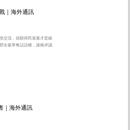
苦戰｜海外通訊
撓交流，就顯得民進黨才是破
營全黨爭奪話語權，讓兩岸議
者｜海外通訊