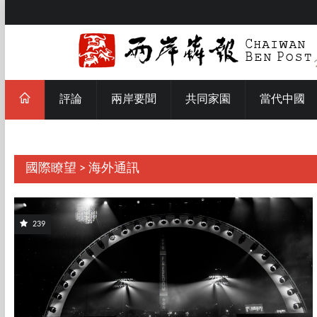
評論
兩岸要聞
共同家園
當代中國
國際瞭望 > 海外通訊
239