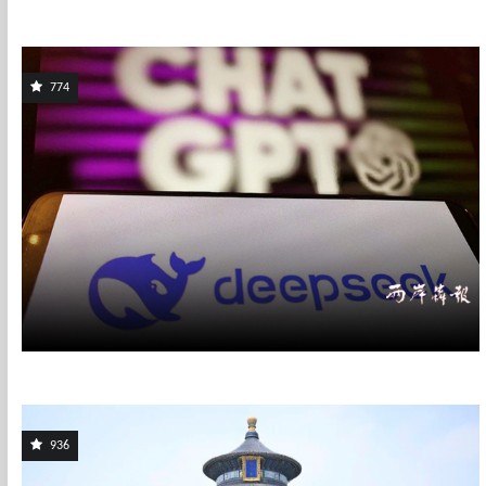
774
936