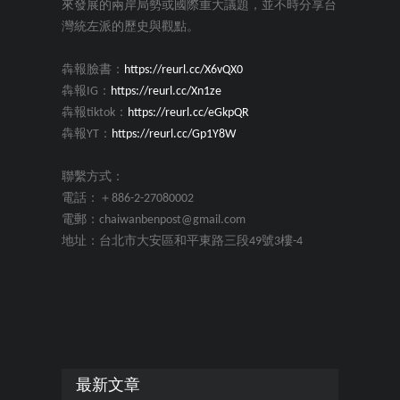
來發展的兩岸局勢或國際重大議題，並不時分享台
灣統左派的歷史與觀點。
犇報臉書：
https://reurl.cc/X6vQX0
犇報IG：
https://reurl.cc/Xn1ze
犇報tiktok：
https://reurl.cc/eGkpQR
犇報YT：
https://reurl.cc/Gp1Y8W
聯繫方式：
電話：＋886-2-27080002
電郵：chaiwanbenpost@gmail.com
地址：台北市大安區和平東路三段49號3樓-4
最新文章