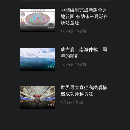
中國編制完成新版全月
地質圖 有助未來月球科
研站選址
1 小時前 / 0 評論
成吉鹿｜南海仲裁十周
年的鬧劇
3 小時前 / 0 評論
世界最大直徑高鐵盾構
機成功穿越長江
1 天前 / 0 評論