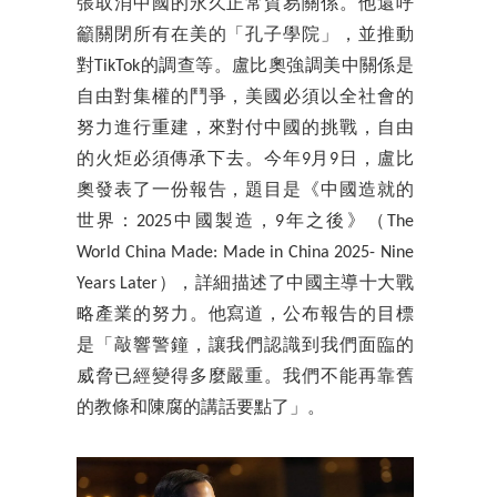
張取消中國的永久正常貿易關係。他還呼
籲關閉所有在美的「孔子學院」，並推動
對TikTok的調查等。盧比奧強調美中關係是
自由對集權的鬥爭，美國必須以全社會的
努力進行重建，來對付中國的挑戰，自由
的火炬必須傳承下去。今年9月9日，盧比
奧發表了一份報告，題目是《中國造就的
世界：2025中國製造，9年之後》（The
World China Made: Made in China 2025- Nine
Years Later），詳細描述了中國主導十大戰
略產業的努力。他寫道，公布報告的目標
是「敲響警鐘，讓我們認識到我們面臨的
威脅已經變得多麼嚴重。我們不能再靠舊
的教條和陳腐的講話要點了」。