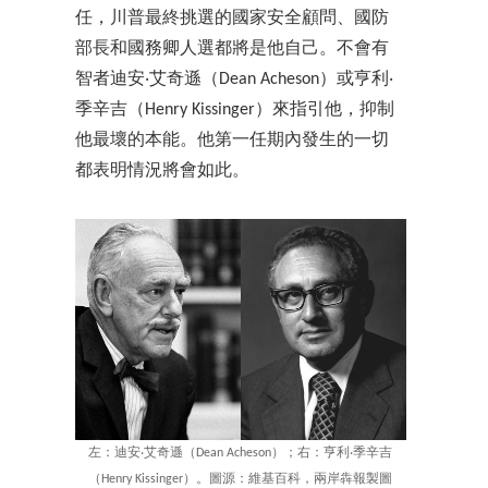
任，川普最終挑選的國家安全顧問、國防
部長和國務卿人選都將是他自己。不會有
智者迪安‧艾奇遜（Dean Acheson）或亨利‧
季辛吉（Henry Kissinger）來指引他，抑制
他最壞的本能。他第一任期內發生的一切
都表明情況將會如此。
左：迪安‧艾奇遜（Dean Acheson）；右：亨利‧季辛吉
（Henry Kissinger）。圖源：維基百科，兩岸犇報製圖