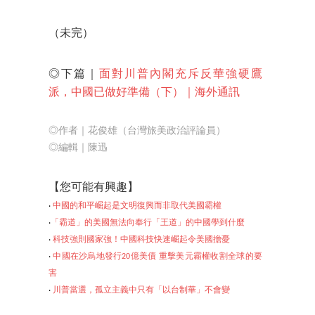
（
未完
）
◎下篇｜
面對川普內閣充斥反華強硬鷹
派，中國已做好準備（下）｜海外通訊
◎作者｜花俊雄（台灣旅美政治評論員）
◎編輯｜陳迅
【
您可能有興趣】
‧
中國的和平崛起是文明復興而非取代美國霸權
‧
「霸道」的美國無法向奉行「王道」的中國學到什麼
‧
科技強則國家強！中國科技快速崛起令美國擔憂
‧
中國在沙烏地發行20億美債 重擊美元霸權收割全球的要
害
‧
川普當選，孤立
主義中只有「以台制華」不會變