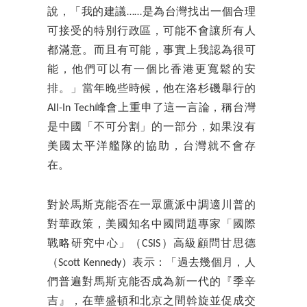
說，「我的建議……是為台灣找出一個合理
可接受的特別行政區，可能不會讓所有人
都滿意。而且有可能，事實上我認為很可
能，他們可以有一個比香港更寬鬆的安
排。」當年晚些時候，他在洛杉磯舉行的
All-In Tech峰會上重申了這一言論，稱台灣
是中國「不可分割」的一部分，如果沒有
美國太平洋艦隊的協助，台灣就不會存
在。
對於馬斯克能否在一眾鷹派中調適川普的
對華政策，美國知名中國問題專家「國際
戰略研究中心」（CSIS）高級顧問甘思德
（Scott Kennedy）表示：「過去幾個月，人
們普遍對馬斯克能否成為新一代的『季辛
吉』，在華盛頓和北京之間斡旋並促成交