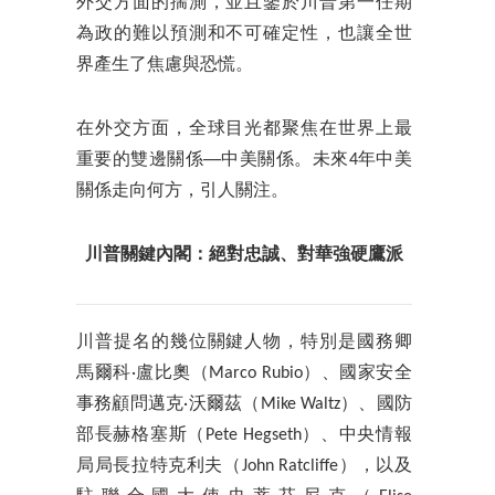
外交方面的揣測，並且鑒於川普第一任期
為政的難以預測和不可確定性，也讓全世
界產生了焦慮與恐慌。
在外交方面，全球目光都聚焦在世界上最
重要的雙邊關係──中美關係。未來4年中美
關係走向何方，引人關注。
川普關鍵內閣：絕對忠誠、對華強硬鷹派
川普提名的幾位關鍵人物，特別是國務卿
馬爾科·盧比奧（Marco Rubio）、國家安全
事務顧問邁克·沃爾茲（Mike Waltz）、國防
部長赫格塞斯（Pete Hegseth）、中央情報
局局長拉特克利夫（John Ratcliffe），以及