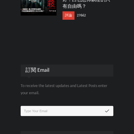
有自由嗎？
評論
27662
訂閱 Email
To receive the latest updates and Latest Posts enter
your email.