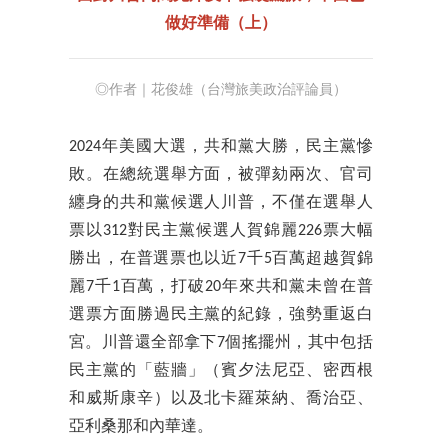
做好準備（上）
◎作者｜花俊雄（台灣旅美政治評論員）
2024年美國大選，共和黨大勝，民主黨慘
敗。在總統選舉方面，被彈劾兩次、官司
纏身的共和黨候選人川普，不僅在選舉人
票以312對民主黨候選人賀錦麗226票大幅
勝出，在普選票也以近7千5百萬超越賀錦
麗7千1百萬，打破20年來共和黨未曾在普
選票方面勝過民主黨的紀錄，強勢重返白
宮。川普還全部拿下7個搖擺州，其中包括
民主黨的「藍牆」（賓夕法尼亞、密西根
和威斯康辛）以及北卡羅萊納、喬治亞、
亞利桑那和內華達。