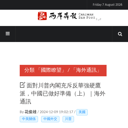
Friday 7 August 2026
分類
「國際瞭望」
/
「海外通訊」
面對川普內閣充斥反華強硬鷹
派，中國已做好準備（上）｜海外
通訊
By
花俊雄
/ 2024-12-09 19:02:17 /
美國
中美關係
中國外交
川普