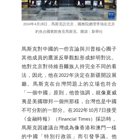
2024年4月28日，馬斯克訪北京，國務院總理李強在北京
釣魚台國賓館會見馬斯克。圖源：新華社
馬斯克對中國的一些言論與川普核心圈子
其他成員的鷹派反華觀點形成鮮明對比。
他對北京對待維吾爾族人持完全不同的看
法，因此，他在2022年決定在新疆開設展
廳。馬斯克在台灣問題上的立場也符合
「一個中國」原則，他曾強調，就像夏威
夷是美國聯邦一個州那樣，台灣也是中國
不可分割的一部分。在2022年10月7日接受
《金融時報》（Financial Times）採訪時，
馬斯克因建議台灣成為像香港和澳門一樣
的中國「特別行政區」而引發爭議。他