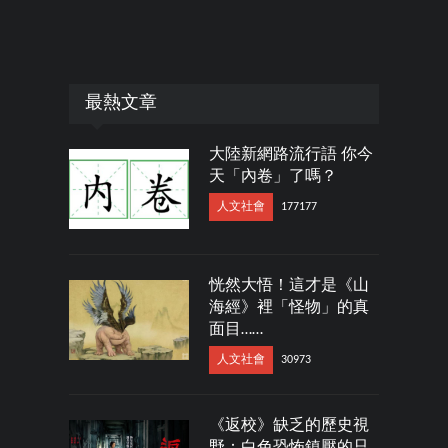
最熱文章
大陸新網路流行語 你今
天「內卷」了嗎？
人文社會
177177
恍然大悟！這才是《山
海經》裡「怪物」的真
面目……
人文社會
30973
《返校》缺乏的歷史視
野：白色恐怖鎮壓的只