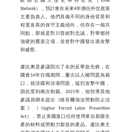
駐聯合國大使史蒂芬尼克（Elise
Stefanik），預計會在未來4年擔任外交政策
主要負責人。他們具備不同的身份背景和
程度各異的保守主義傾向，但存在一個共
同點，那就是對川普絕對忠誠，對華都持
強硬的鷹派立場，並曾對中國發出過攻擊
和威脅。
盧比奧是參議院出了名的反華急先鋒，在
國會14年任職期間，屢次以人權問題為藉
口，就涉疆和涉港問題，猛烈攻擊中國，
因此受到兩次制裁。2021年，他領導其他
參議員聯名提出《維吾爾強迫勞動防止法
案》（Uyghur Forced Labor Prevention
Act），禁止美國進口任何使用來自新疆生
產的材料或勞動力製造的產品。盧比奧主