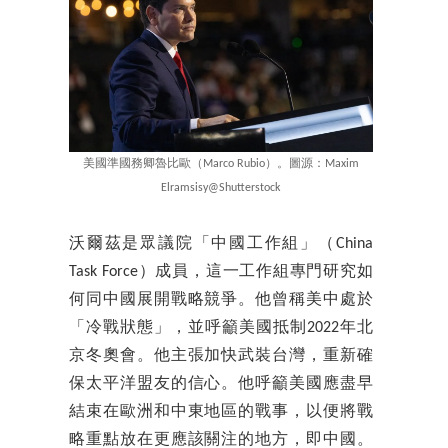
美國準國務卿魯比歐（Marco Rubio）。圖源：Maxim
Elramsisy@Shutterstock
沃爾茲是眾議院「中國工作組」（China
Task Force）成員，這一工作組專門研究如
何同中國展開戰略競爭。他曾稱美中處於
「冷戰狀態」，並呼籲美國抵制2022年北
京冬奧會。他主張加快武裝台灣，重新確
保太平洋盟友的信心。他呼籲美國應盡早
結束在歐洲和中東地區的戰事，以便將戰
略重點放在更應該關注的地方，即中國。