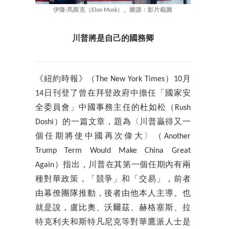
伊隆·馬斯克（Elon Musk）。圖源：影片截圖
川普將是自己的國務卿
《紐約時報》（The New York Times）10月
14日刊登了曾在拜登政府中擔任「國家安
全委員會」中國事務主任的杜如松（Rush
Doshi）的一篇文章，題為〈川普贏得又一
個任期將使中國再次偉大〉（Another
Trump Term Would Make China Great
Again）指出，川普在其第一個任期內有兩
種對華政策，「競爭」和「交易」，前者
由幕僚團隊推動，後者由他本人主導。也
就是說，盧比奧、沃爾茲、赫格塞斯、拉
特克利夫和斯特凡尼克等對華鷹派人士是