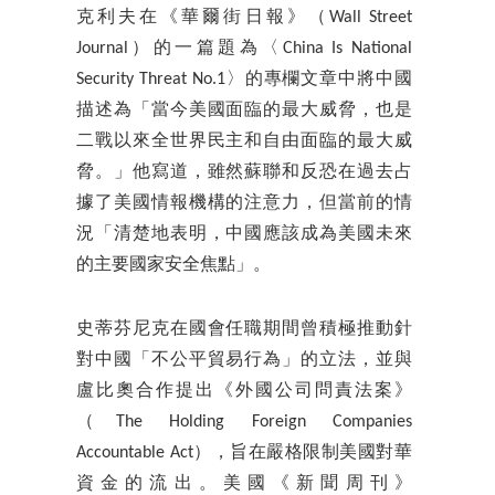
克利夫在《華爾街日報》（Wall Street
Journal）的一篇題為〈China Is National
Security Threat No.1〉的專欄文章中將中國
描述為「當今美國面臨的最大威脅，也是
二戰以來全世界民主和自由面臨的最大威
脅。」他寫道，雖然蘇聯和反恐在過去占
據了美國情報機構的注意力，但當前的情
況「清楚地表明，中國應該成為美國未來
的主要國家安全焦點」。
史蒂芬尼克在國會任職期間曾積極推動針
對中國「不公平貿易行為」的立法，並與
盧比奧合作提出《外國公司問責法案》
（The Holding Foreign Companies
Accountable Act），旨在嚴格限制美國對華
資金的流出。美國《新聞周刊》