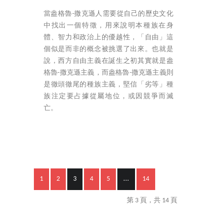
當盎格魯-撒克遜人需要從自己的歷史文化
中找出一個特徵，用來說明本種族在身
體、智力和政治上的優越性，「自由」這
個似是而非的概念被挑選了出來。也就是
說，西方自由主義在誕生之初其實就是盎
格魯-撒克遜主義，而盎格魯-撒克遜主義則
是徹頭徹尾的種族主義，堅信「劣等」種
族注定要占據從屬地位，或因競爭而滅
亡。
1
2
3
4
5
...
14
第 3 頁，共 14 頁