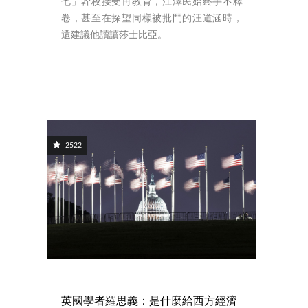
七」幹校接受再教育，江澤民始終手不釋
卷，甚至在探望同樣被批鬥的汪道涵時，
還建議他讀讀莎士比亞。
2522
英國學者羅思義：是什麼給西方經濟