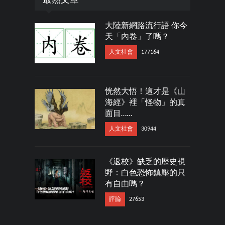
最熱文章
大陸新網路流行語 你今
天「內卷」了嗎？
人文社會
177164
恍然大悟！這才是《山
海經》裡「怪物」的真
面目……
人文社會
30944
《返校》缺乏的歷史視
野：白色恐怖鎮壓的只
有自由嗎？
評論
27653