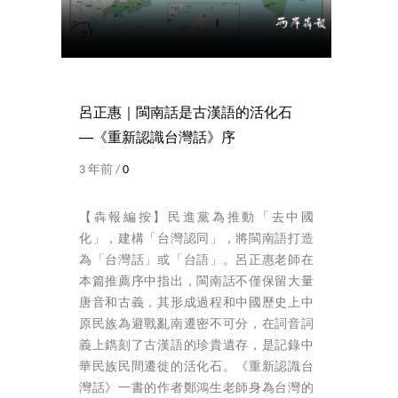
呂正惠｜閩南話是古漢語的活化石
──《重新認識台灣話》序
3 年前 /
0
【犇報編按】民進黨為推動「去中國
化」，建構「台灣認同」，將閩南語打造
為「台灣話」或「台語」。呂正惠老師在
本篇推薦序中指出，閩南話不僅保留大量
唐音和古義，其形成過程和中國歷史上中
原民族為避戰亂南遷密不可分，在詞音詞
義上鐫刻了古漢語的珍貴遺存，是記錄中
華民族民間遷徙的活化石。《重新認識台
灣話》一書的作者鄭鴻生老師身為台灣的