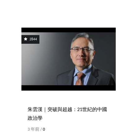
2844
朱雲漢｜突破與超越：21世紀的中國
政治學
3 年前 /
0