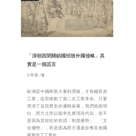
「清朝因閉關鎖國招致外國侵略」其
實是一個謊言
3 年前 /
0
歐洲從中國榨取大量利潤後，才有錢投資
工業，從而推動了第二次工業革命。只要
理清了這段歷史的邏輯線索，我們就能明
白，西方之所以能率先實現現代化，並不
是因為其鼓吹的所謂「制度優勢」、「文
化優勢」，而是因為西方通過掠奪其他國
家實現了工業化。