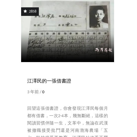
2858
江澤民的一張借書證
3 年前 /
0
回望這張借書證，你會發現江澤民每個月
都有借書，一次2-4本，幾無斷絕，這樣的
閱讀習慣伴隨一生，文革中，無論在武漢
被撤職接受批鬥還是河南渤海農場「五