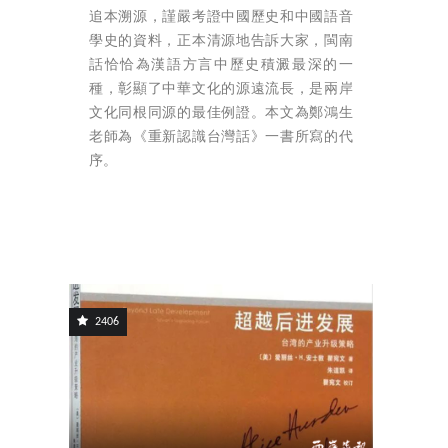
追本溯源，謹嚴考證中國歷史和中國語音
學史的資料，正本清源地告訴大家，閩南
話恰恰為漢語方言中歷史積澱最深的一
種，彰顯了中華文化的源遠流長，是兩岸
文化同根同源的最佳例證。本文為鄭鴻生
老師為《重新認識台灣話》一書所寫的代
序。
2406