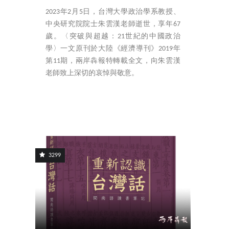
2023年2月5日，台灣大學政治學系教授、
中央研究院院士朱雲漢老師逝世，享年67
歲。〈突破與超越：21世紀的中國政治
學〉一文原刊於大陸《經濟導刊》2019年
第11期，兩岸犇報特轉載全文，向朱雲漢
老師致上深切的哀悼與敬意。
3299