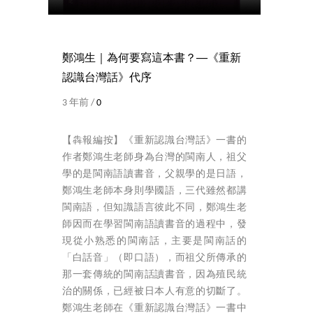
鄭鴻生｜為何要寫這本書？──《重新
認識台灣話》代序
3 年前 /
0
【犇報編按】《重新認識台灣話》一書的
作者鄭鴻生老師身為台灣的閩南人，祖父
學的是閩南語讀書音，父親學的是日語，
鄭鴻生老師本身則學國語，三代雖然都講
閩南語，但知識語言彼此不同，鄭鴻生老
師因而在學習閩南語讀書音的過程中，發
現從小熟悉的閩南話，主要是閩南話的
「白話音」（即口語），而祖父所傳承的
那一套傳統的閩南話讀書音，因為殖民統
治的關係，已經被日本人有意的切斷了。
鄭鴻生老師在《重新認識台灣話》一書中