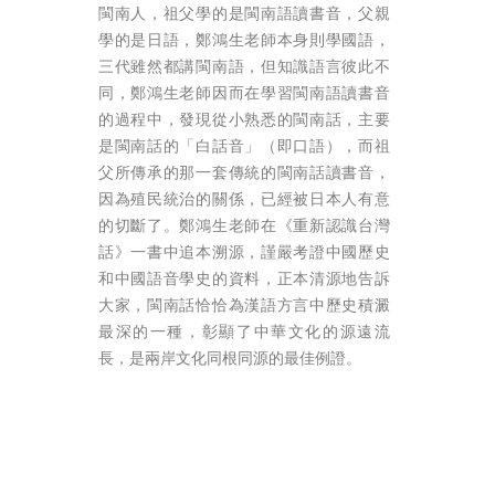
閩南人，祖父學的是閩南語讀書音，父親
學的是日語，鄭鴻生老師本身則學國語，
三代雖然都講閩南語，但知識語言彼此不
同，鄭鴻生老師因而在學習閩南語讀書音
的過程中，發現從小熟悉的閩南話，主要
是閩南話的「白話音」（即口語），而祖
父所傳承的那一套傳統的閩南話讀書音，
因為殖民統治的關係，已經被日本人有意
的切斷了。鄭鴻生老師在《重新認識台灣
話》一書中追本溯源，謹嚴考證中國歷史
和中國語音學史的資料，正本清源地告訴
大家，閩南話恰恰為漢語方言中歷史積澱
最深的一種，彰顯了中華文化的源遠流
長，是兩岸文化同根同源的最佳例證。