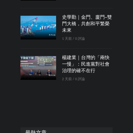
史學勤｜金門、廈門─雙
門大橋，共創和平繁榮
未來
1 天前 / 0 評論
楊建業｜台灣的「兩快
一慢」：民進黨對社會
治理的確不在行
2 天前 / 0 評論