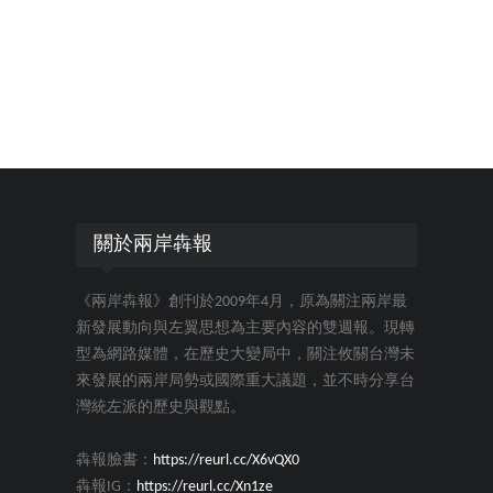
關於兩岸犇報
《兩岸犇報》創刊於2009年4月，原為關注兩岸最
新發展動向與左翼思想為主要內容的雙週報。現轉
型為網路媒體，在歷史大變局中，關注攸關台灣未
來發展的兩岸局勢或國際重大議題，並不時分享台
灣統左派的歷史與觀點。
犇報臉書：
https://reurl.cc/X6vQX0
犇報IG：
https://reurl.cc/Xn1ze