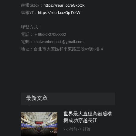
犇報tiktok：
https://reurl.cc/eGkpQR
犇報YT：
https://reurl.cc/Gp1Y8W
聯繫方式：
電話：＋886-2-27080002
電郵：chaiwanbenpost@gmail.com
地址：台北市大安區和平東路三段49號3樓-4
最新文章
世界最大直徑高鐵盾構
機成功穿越長江
9 小時前 / 0 評論