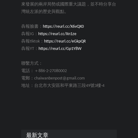
來發展的兩岸局勢或國際重大議題，並不時分享台
灣統左派的歷史與觀點。
犇報臉書：
https://reurl.cc/X6vQX0
犇報IG：
https://reurl.cc/Xn1ze
犇報tiktok：
https://reurl.cc/eGkpQR
犇報YT：
https://reurl.cc/Gp1Y8W
聯繫方式：
電話：＋886-2-27080002
電郵：chaiwanbenpost@gmail.com
地址：台北市大安區和平東路三段49號3樓-4
最新文章