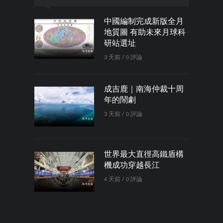
中國編制完成新版全月
地質圖 有助未來月球科
研站選址
3 天前 / 0 評論
成吉鹿｜南海仲裁十周
年的鬧劇
3 天前 / 0 評論
世界最大直徑高鐵盾構
機成功穿越長江
4 天前 / 0 評論