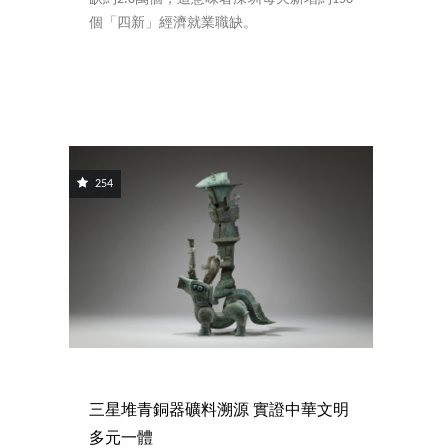
個「四新」經濟就業職缺。
254
三星堆青銅器礦料溯源 實證中華文明
多元一體