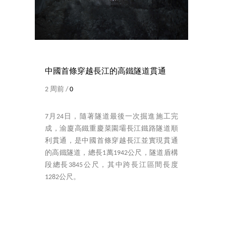
中國首條穿越長江的高鐵隧道貫通
2 周前 /
0
7月24日，隨著隧道最後一次掘進施工完
成，渝廈高鐵重慶菜園壩長江鐵路隧道順
利貫通，是中國首條穿越長江並實現貫通
的高鐵隧道，總長1萬1942公尺，隧道盾構
段總長3845公尺，其中跨長江區間長度
1282公尺。