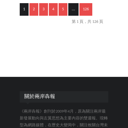
1
2
3
4
5
...
126
第 1 頁，共 126 頁
關於兩岸犇報
《兩岸犇報》創刊於2009年4月，原為關注兩岸最
新發展動向與左翼思想為主要內容的雙週報。現轉
型為網路媒體，在歷史大變局中，關注攸關台灣未