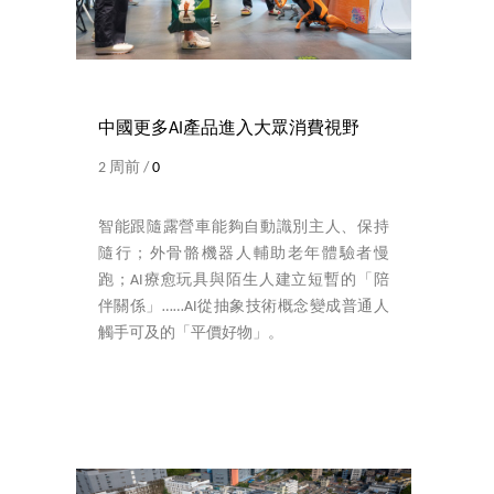
中國更多AI產品進入大眾消費視野
2 周前 /
0
智能跟隨露營車能夠自動識別主人、保持
隨行；外骨骼機器人輔助老年體驗者慢
跑；AI療愈玩具與陌生人建立短暫的「陪
伴關係」……AI從抽象技術概念變成普通人
觸手可及的「平價好物」。