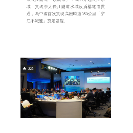
域，實現崇太長江隧道水域段盾構隧道貫
通，為中國首次實現高鐵時速350公里「穿
江不減速」奠定基礎。
223