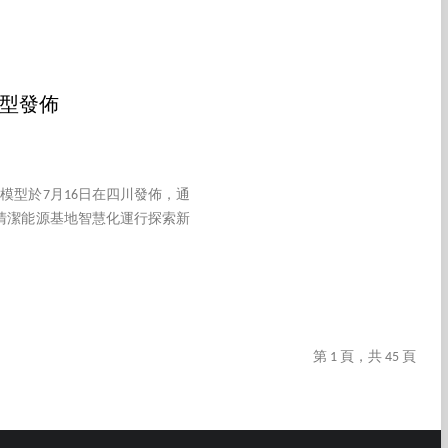
模型發佈
型於7月16日在四川發佈，通
清潔能源基地智慧化運行探索新
第 1 頁，共 45 頁