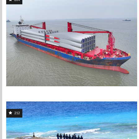
204
212