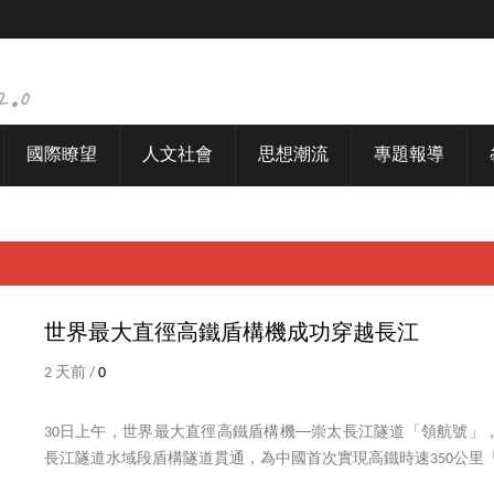
國際瞭望
人文社會
思想潮流
專題報導
世界最大直徑高鐵盾構機成功穿越長江
2 天前 /
0
30日上午，世界最大直徑高鐵盾構機──崇太長江隧道「領航號」
長江隧道水域段盾構隧道貫通，為中國首次實現高鐵時速350公里