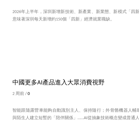
2026年上半年，深圳新增新技術、新產業、新業態、新模式「四新
意味著深圳每天新增約150個「四新」經濟就業職缺。
中國更多AI產品進入大眾消費視野
2 周前 /
0
智能跟隨露營車能夠自動識別主人、保持隨行；外骨骼機器人輔助
與陌生人建立短暫的「陪伴關係」……AI從抽象技術概念變成普通