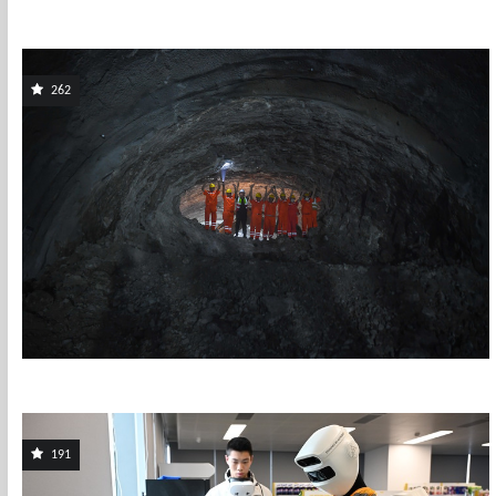
262
191