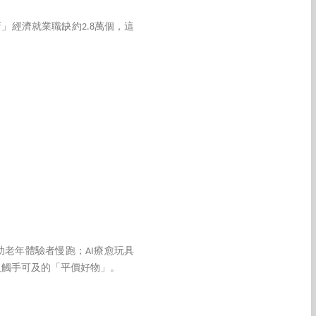
」經濟就業職缺約2.8萬個，這
老年體驗者慢跑；AI療愈玩具
人觸手可及的「平價好物」。