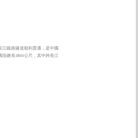
長江鐵路隧道順利貫通，是中國
段總長3845公尺，其中跨長江