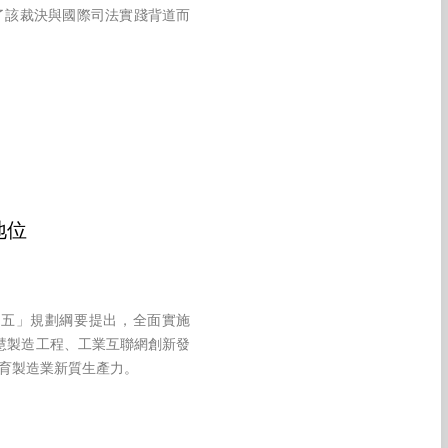
了該裁決與國際司法實踐背道而
地位
五五」規劃綱要提出，全面實施
慧製造工程、工業互聯網創新發
育製造業新質生產力。