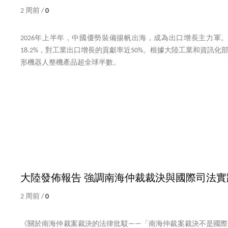
2 周前 /
0
2026年上半年，中國優勢裝備揚帆出海，成為出口增長主力軍
18.2%，對工業出口增長的貢獻率近50%。根據大陸工業和資訊化
形機器人整機產品超全球半數。
大陸發佈報告 強調南海仲裁裁決與國際司法實
2 周前 /
0
《關於南海仲裁案裁決的法律批駁——「南海仲裁案裁決不是國際法