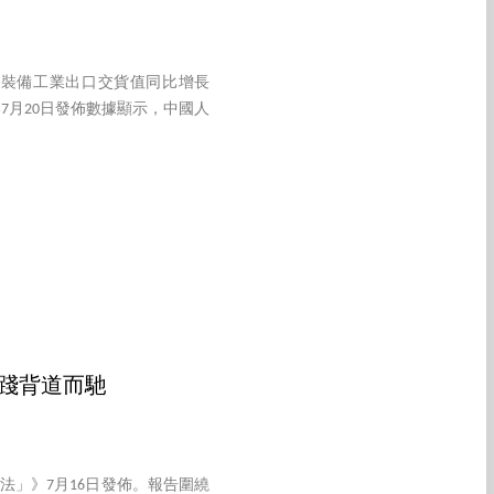
。裝備工業出口交貨值同比增長
部7月20日發佈數據顯示，中國人
踐背道而馳
」》7月16日發佈。報告圍繞