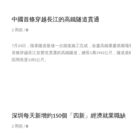
中國首條穿越長江的高鐵隧道貫通
2 周前 /
0
7月24日，隨著隧道最後一次掘進施工完成，渝廈高鐵重慶菜園壩
首條穿越長江並實現貫通的高鐵隧道，總長1萬1942公尺，隧道盾構
區間長度1282公尺。
深圳每天新增約150個「四新」經濟就業職缺
2 周前 /
0