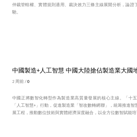
仲裁管轄權、實體規則適用、裁決效力三條主線展開分析，論證
馳。
中國製造+人工智慧 中國大陸搶佔製造業大國
2 周前 /
0
中國正將數智化轉型作為製造業高質量發展的核心主線。「十
「人工智慧+」行動，促進製造業「智改數轉網聯」，統籌推進智
展工程，推動數位技術與實體經濟深度融合，以全方位數智賦能培