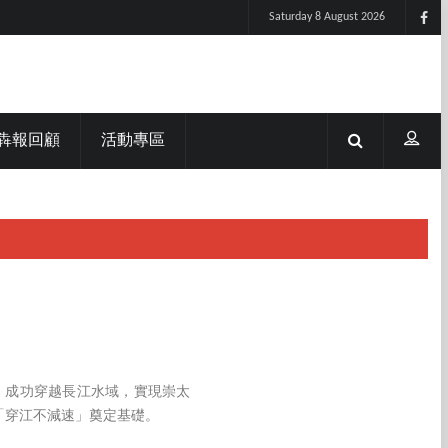
Saturday 8 August 2026
犇報回顧
活動專區
，成功穿越長江水域，實現崇太
「穿江不減速」奠定基礎。