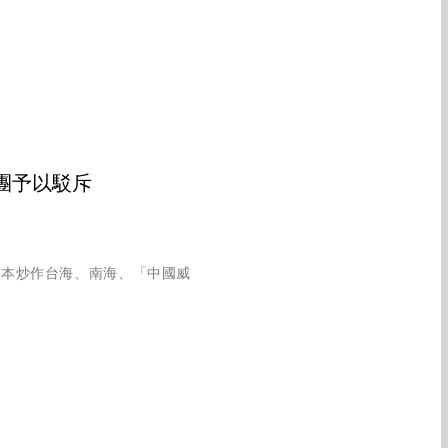
團予以駁斥
日本炒作台海、南海、「中國威