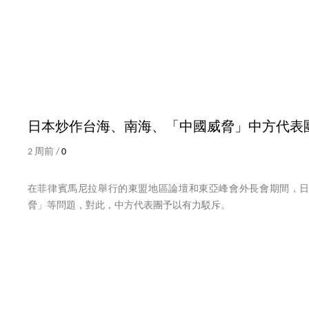
日本炒作台海、南海、「中國威脅」中方代表
2 周前 /
0
在菲律賓馬尼拉舉行的東盟地區論壇和東亞峰會外長會期間，
脅」等問題，對此，中方代表團予以有力駁斥。