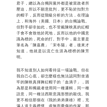
君子，總以為台獨與黨外都是被當政者所
壓迫，所以不願意批判，更不恥於扣對方
的帽子，反而從階級分析的方法，在理論
上，和海外（美國、日本）的台獨論戰。
但對手卻非如此，也不管戴陳映真的紅帽
子會不會致他於死地，反而以他的中國意
識為標的，死命的打。對手中，最主要是
筆名為「陳嘉農」「宋冬陽」者，後來才
知道，他就是以流亡生涯為標榜的陳芳
明。
我不知道別人如何看待這一場論戰。但在
我自己心底，卻怎麼樣也無法認同對坐過
牢的陳映真揮舞紅帽子的「血滴子」，因
為那是和獨裁者使用同一種邏輯，同一種
語意，同一種法西斯意識形態的殺伐。我
更不相信那個在《我的弟弟康雄》裡，充
滿人道主義襟懷、虛無而憂傷的作家，那