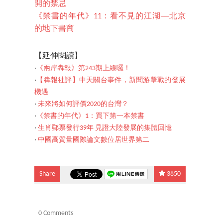
開的禁忌
《禁書的年代》11：看不見的江湖──北京
的地下書商
【延伸閱讀】
‧
《兩岸犇報》第243期上線囉！
‧
【犇報社評】中天關台事件，新聞游擊戰的發展
機遇
‧
未來將如何評價2020的台灣？
‧
《禁書的年代》1：買下第一本禁書
‧
生肖郵票發行39年 見證大陸發展的集體回憶
‧
中國高質量國際論文數位居世界第二
Share
3850
0 Comments