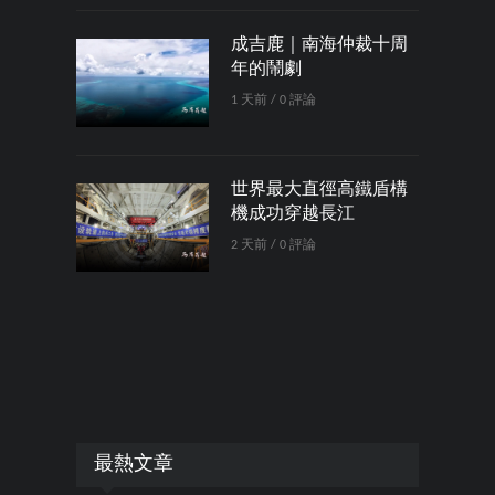
成吉鹿｜南海仲裁十周
年的鬧劇
1 天前 / 0 評論
世界最大直徑高鐵盾構
機成功穿越長江
2 天前 / 0 評論
最熱文章