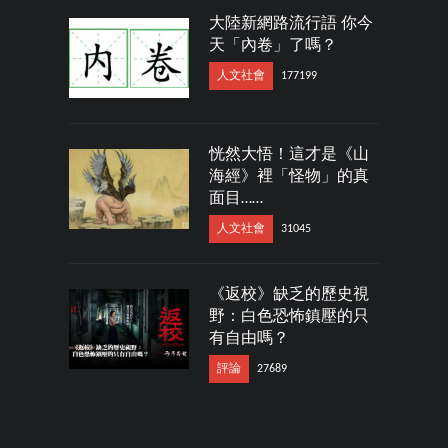
大陸新網路流行語 你今
天「內卷」了嗎？
人文社會
177199
恍然大悟！這才是《山
海經》裡「怪物」的真
面目……
人文社會
31045
《返校》缺乏的歷史視
野：白色恐怖鎮壓的只
有自由嗎？
評論
27689