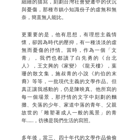
細緻的描寫，刻劃台灣社會變遷中的伏沉
與憂傷，那種市鎮小知識份子的虛無和無
奈，簡直無人能比。
更重要的是，他有思想，有理想主義情
懷，卻因為時代的壓抑，有一種淡淡的虛
無而憂傷的抒情。當時，作為一個「文
青」，我們也都讀了白先勇的《台北
人》，王文興的《家變》《龍天樓》，葉
珊的散文集，施叔青的小說《約伯的末
裔》等等，一批現代主義的文學作品。但
真正讓我感動的，仍是陳映真。他所寫的
每一個場景，那抒情的文字中刻劃的麵
攤、失落的少年、家道中落的青年、父親
故世的「雕塑著成人一般的風景」的青
年……，彷彿是我們生活的寫照。
多年後，當三、四十年代的文學作品偷偷