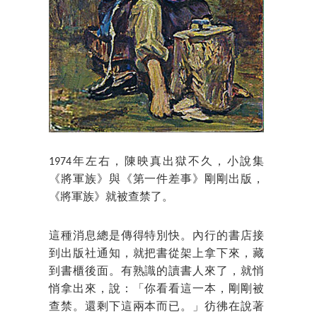
1974年左右，陳映真出獄不久，小說集
《將軍族》與《第一件差事》剛剛出版，
《將軍族》就被查禁了。
這種消息總是傳得特別快。內行的書店接
到出版社通知，就把書從架上拿下來，藏
到書櫃後面。有熟識的讀書人來了，就悄
悄拿出來，說：「你看看這一本，剛剛被
查禁。還剩下這兩本而已。」彷彿在說著