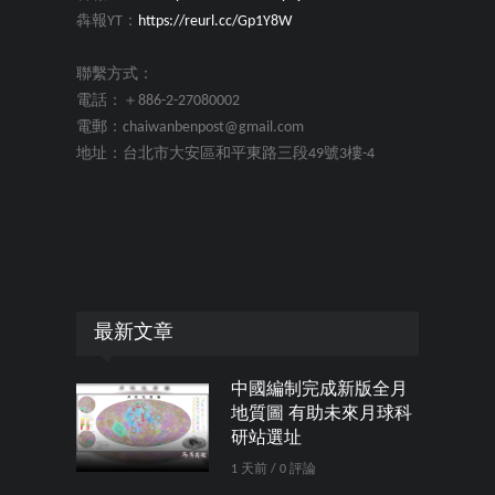
犇報YT：
https://reurl.cc/Gp1Y8W
聯繫方式：
電話：＋886-2-27080002
電郵：chaiwanbenpost@gmail.com
地址：台北市大安區和平東路三段49號3樓-4
最新文章
中國編制完成新版全月
地質圖 有助未來月球科
研站選址
1 天前 / 0 評論