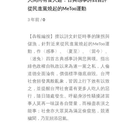
人間尚有食人筵：古典感事詩四首評
從民進黨燒起的MeToo運動
3 年前 /
0
【犇報編按】擅以詩文針貶時事的陳拐與
儲漁，針對近來從民進黨燒起的MeToo運
動，作〈感事〉、〈夏至〉、〈當今〉、
〈迷兔〉四首古典感事詩興悲興嘆。指出
綠色政權自執政以來為遂一黨之私，人倫
道德全面淪喪，價值標準徹底崩毀。台灣
社會頻發萬般亂象，皆因上行下效有以致
之，並提醒台灣社會還有更多人吃人的惡
行，隨日隨處發生。呼籲身涉性騷擾諸當
事人莫再一味謀各自聲量，而極盡表演之
能事；社會亦大眾莫為滿足偷窺慾，競逐
穢聞，乃至頻添惡氣。