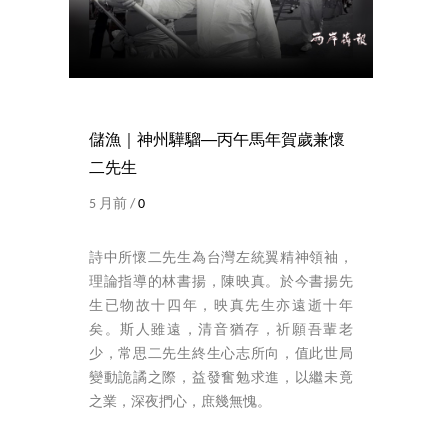
儲漁｜神州驊騮──丙午馬年賀歲兼懷
二先生
5 月前 /
0
詩中所懷二先生為台灣左統翼精神領袖，
理論指導的林書揚，陳映真。於今書揚先
生已物故十四年，映真先生亦遠逝十年
矣。斯人雖遠，清音猶存，祈願吾輩老
少，常思二先生終生心志所向，值此世局
變動詭譎之際，益發奮勉求進，以繼未竟
之業，深夜捫心，庶幾無愧。