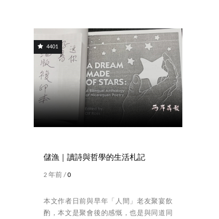
4401
儲漁｜讀詩與哲學的生活札記
2 年前 /
0
本文作者日前與早年「人間」老友聚宴飲
酌，本文是聚會後的感慨，也是與同道同