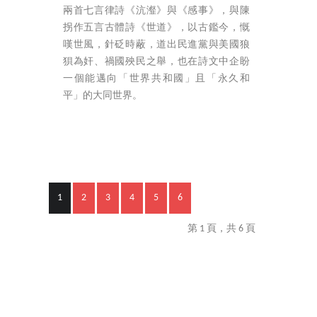
兩首七言律詩《沆瀣》與《感事》，與陳
拐作五言古體詩《世道》，以古鑑今，慨
嘆世風，針砭時蔽，道出民進黨與美國狼
狽為奸、禍國殃民之舉，也在詩文中企盼
一個能邁向「世界共和國」且「永久和
平」的大同世界。
1
2
3
4
5
6
第 1 頁，共 6 頁