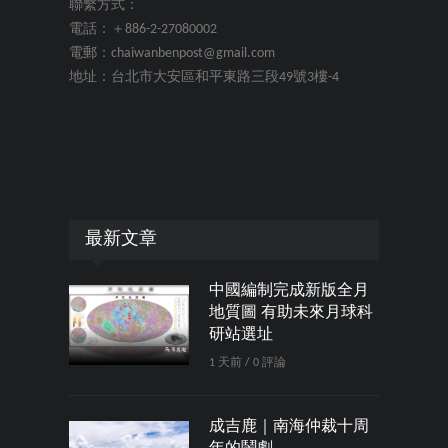
聯繫方式：
電話：＋886-2-27080002
電郵：chaiwanbenpost@gmail.com
地址：台北市大安區和平東路三段49號3樓-4
最新文章
中國編制完成新版全月
地質圖 有助未來月球科
研站選址
1 天前 / 0 評論
成吉鹿｜南海仲裁十周