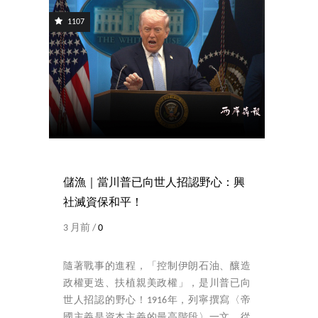
1107
儲漁｜當川普已向世人招認野心：興
社滅資保和平！
3 月前 /
0
隨著戰事的進程，「控制伊朗石油、釀造
政權更迭、扶植親美政權」，是川普已向
世人招認的野心！1916年，列寧撰寫〈帝
國主義是資本主義的最高階段〉一文，從