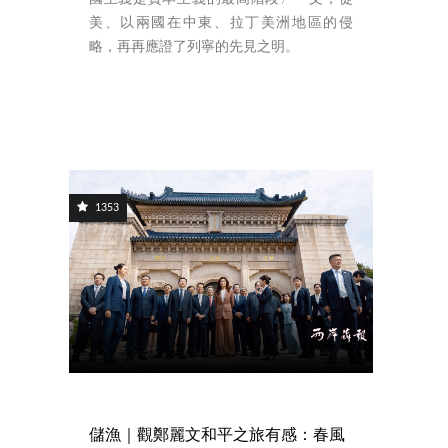
美、以兩國在中東、拉丁美洲地區的侵
略，再再應證了列寧的先見之明。
1353
儲漁｜觀鄭麗文和平之旅有感：春風