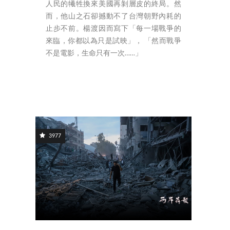
人民的犧牲換來美國再剝層皮的終局。然
而，他山之石卻撼動不了台灣朝野內耗的
止步不前。楊渡因而寫下「每一場戰爭的
來臨，你都以為只是試映」， 「然而戰爭
不是電影，生命只有一次……」
3977