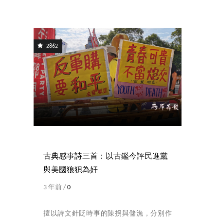
2862
古典感事詩三首：以古鑑今評民進黨
與美國狼狽為奸
3 年前 /
0
擅以詩文針貶時事的陳拐與儲漁，分別作