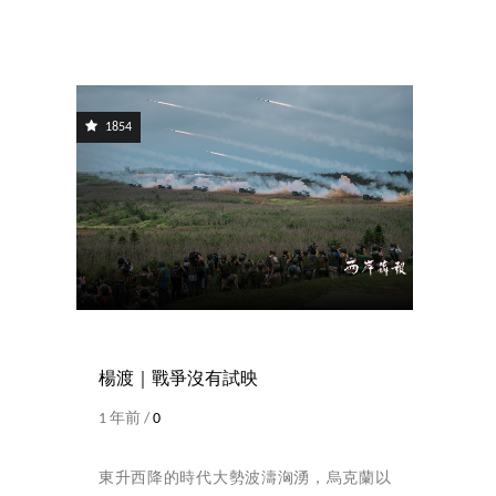
1854
楊渡｜戰爭沒有試映
1 年前 /
0
東升西降的時代大勢波濤洶湧，烏克蘭以