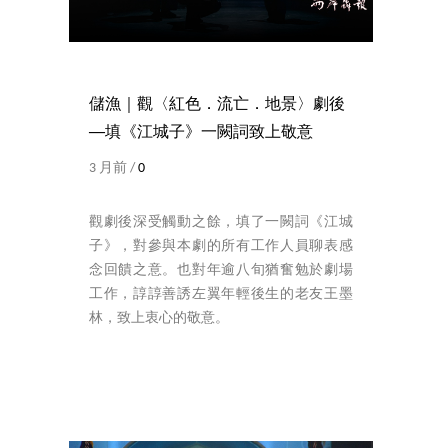
儲漁｜觀〈紅色．流亡．地景〉劇後
──填《江城子》一闕詞致上敬意
3 月前 /
0
觀劇後深受觸動之餘，填了一闕詞《江城
子》，對參與本劇的所有工作人員聊表感
念回饋之意。也對年逾八旬猶奮勉於劇場
工作，諄諄善誘左翼年輕後生的老友王墨
林，致上衷心的敬意。