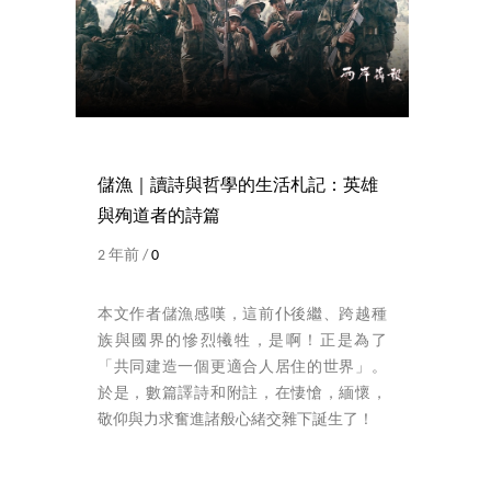
儲漁｜讀詩與哲學的生活札記：英雄
與殉道者的詩篇
2 年前 /
0
本文作者儲漁感嘆，這前仆後繼、跨越種
族與國界的慘烈犧牲，是啊！正是為了
「共同建造一個更適合人居住的世界」。
於是，數篇譯詩和附註，在悽愴，緬懷，
敬仰與力求奮進諸般心緒交雜下誕生了！