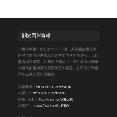
關於兩岸犇報
《兩岸犇報》創刊於2009年4月，原為關注兩岸最
新發展動向與左翼思想為主要內容的雙週報。現轉
型為網路媒體，在歷史大變局中，關注攸關台灣未
來發展的兩岸局勢或國際重大議題，並不時分享台
灣統左派的歷史與觀點。
犇報臉書：
https://reurl.cc/X6vQX0
犇報IG：
https://reurl.cc/Xn1ze
犇報tiktok：
https://reurl.cc/eGkpQR
犇報YT：
https://reurl.cc/Gp1Y8W