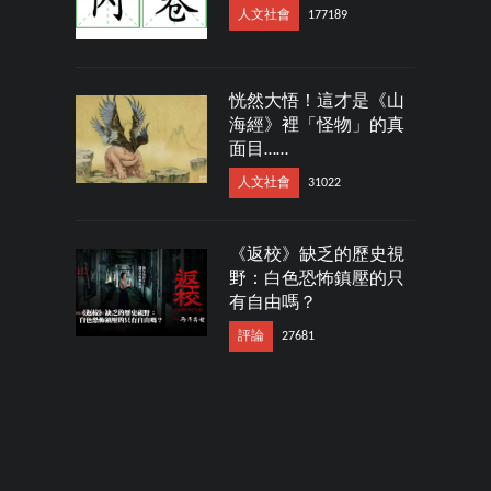
人文社會
177189
恍然大悟！這才是《山
海經》裡「怪物」的真
面目……
人文社會
31022
《返校》缺乏的歷史視
野：白色恐怖鎮壓的只
有自由嗎？
評論
27681