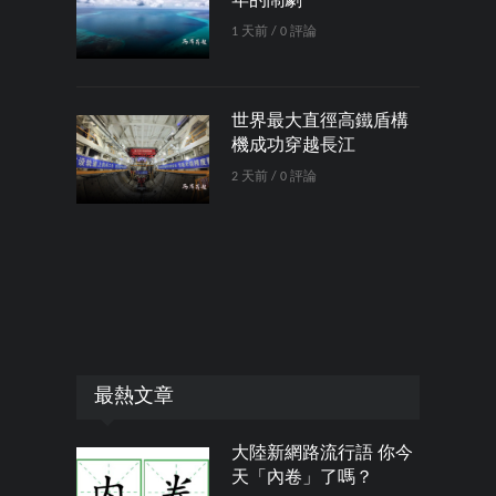
年的鬧劇
1 天前 / 0 評論
世界最大直徑高鐵盾構
機成功穿越長江
2 天前 / 0 評論
最熱文章
大陸新網路流行語 你今
天「內卷」了嗎？