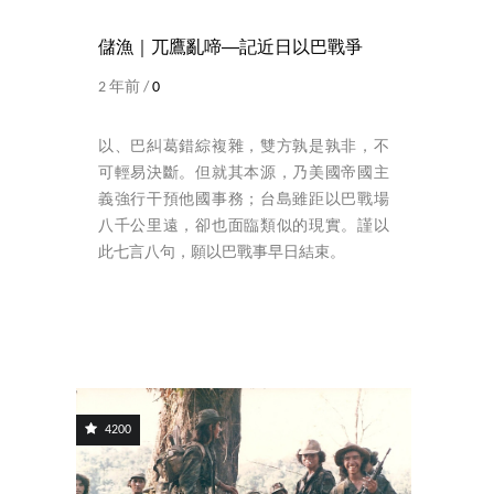
儲漁｜兀鷹亂啼──記近日以巴戰爭
2 年前 /
0
以、巴糾葛錯綜複雜，雙方孰是孰非，不
可輕易決斷。但就其本源，乃美國帝國主
義強行干預他國事務；台島雖距以巴戰場
八千公里遠，卻也面臨類似的現實。謹以
此七言八句，願以巴戰事早日結束。
4200