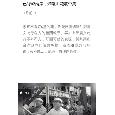
已綠峽兩岸，爛漫山花叢中笑
3 月前 /
0
素來不看好K黨的我，近幾日密切關注鄭麗
文此行各方的相關報導。再加上鄭麗文此
行不卑不亢，可圈可點的表現，與其高出
台灣政界的視野胸懷，遂也引我浮想聯
翩，夜不能寐。賦詩一首聊以為敬。
752